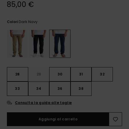
e accedi al
85,00 €
nostro
modulo di
contatto.
Dark Navy
Colori
Consulta
le FAQ
28
29
30
31
32
33
34
36
38
Consulta la guida alle taglie
Aggiungi al carrello