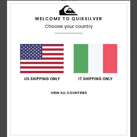
WELCOME TO QUIKSILVER
Choose your country
Johann
5. giugno 2026
Acquisto verificato
Prodotto magnifico e comodo
Mostra originale - Français
Comfort
: 5
Rapporto qualità-prezzo
: 5
Taglia
: Troppo
/5
/5
grande
Materiale
: 5
Colore
: 5
/5
/5
Consiglio questo prodotto
5
/5
US SHIPPING ONLY
IT SHIPPING ONLY
VIEW ALL COUNTRIES
Angel
24. maggio 2026
Acquisto verificato
Va tutto bene, José Luis
Mostra originale - Castellano
Comfort
: 5
Rapporto qualità-prezzo
: 4
Taglia
: Taglia
/5
/5
perfetta
Materiale
: 5
Colore
: 5
/5
/5
Consiglio questo prodotto