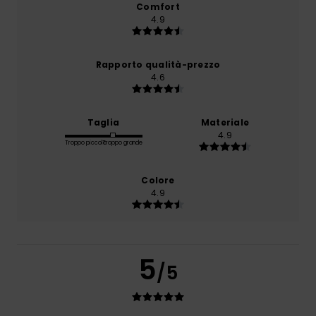
Comfort
4.9
Rapporto qualità-prezzo
4.6
Taglia
Materiale
4.9
Troppo piccolo
Troppo grande
Colore
4.9
5
/5