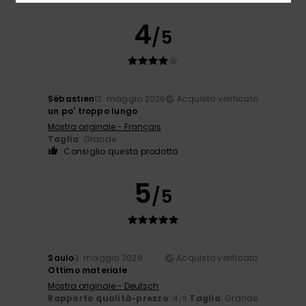
4
/5
Sébastien
13. maggio 2026
Acquisto verificato
un po' troppo lungo
Mostra originale - Français
Taglia
: Grande
Consiglio questo prodotto
5
/5
Saulo
3. maggio 2026
Acquisto verificato
Ottimo materiale
Mostra originale - Deutsch
Rapporto qualità-prezzo
: 4
Taglia
: Grande
/5