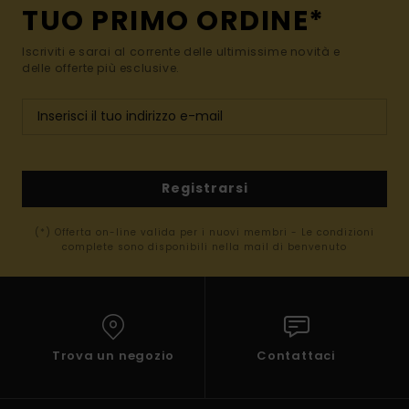
TUO PRIMO ORDINE*
Iscriviti e sarai al corrente delle ultimissime novità e
delle offerte più esclusive.
Registrarsi
(*) Offerta on-line valida per i nuovi membri - Le condizioni
complete sono disponibili nella mail di benvenuto
Trova un negozio
Contattaci