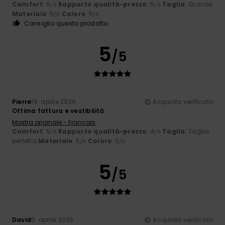
Comfort
: 5
Rapporto qualità-prezzo
: 5
Taglia
: Grande
/5
/5
Materiale
: 5
Colore
: 5
/5
/5
Consiglio questo prodotto
5
/5
Pierre
18. aprile 2026
Acquisto verificato
Ottima fattura e vestibilità
Mostra originale - Français
Comfort
: 5
Rapporto qualità-prezzo
: 4
Taglia
: Taglia
/5
/5
perfetta
Materiale
: 5
Colore
: 5
/5
/5
5
/5
David
5. aprile 2026
Acquisto verificato