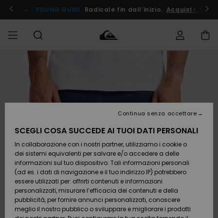
Salta
alle
ito !
YOUNG GUNS
Radicale fin dall’inizio.
Acquista Ora
informazioni
sul
prodotto
Accedi al tuo
UOMO
Abbigliamento
Abbigliamento
Shop
Surf Shop
Snow
Outlet
ordine
Uomo
Shop
Uomo
Uomo
BAMBINO
Spedizione
Accessori
Accessori
Nuovi
arrivi
Surf Shop
Outlet
Continua senza accettare
DONNA
Bambino
Snow
Bambino
Resi
Shop
SCEGLI COSA SUCCEDE AI TUOI DATI PERSONALI
Calzature
Calzature
Bambino
In collaborazione con i nostri partner, utilizziamo i cookie o
e
e
Da
SURF
Pagamento
infradito
infradito
Scoprire
Highlights
Outlet
dei sistemi equivalenti per salvare e/o accedere a delle
Donna
informazioni sul tuo dispositivo. Tali informazioni personali
SNOW
Snow
(ad es. i dati di navigazione e il tuo indirizzo IP) potrebbero
Buono regalo
Shop
essere utilizzati per: offrirti contenuti e informazioni
Surf /
Surf /
Snow
Comunità
Donna
personalizzati, misurare l’efficacia dei contenuti e della
Acqua
Acqua
OUTLET
pubblicità, per fornire annunci personalizzati, conoscere
Quiksilver
meglio il nostro pubblico o sviluppare e migliorare i prodotti
Freedom