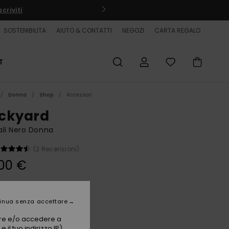
criviti
SOSTENIBILITA
AIUTO & CONTATTI
NEGOZI
CARTA REGALO
T
Donna
Shop
Accessori
ckyard
li Nero Donna
(2 Recensioni)
00 €
Black 1
i
inua senza accettare
vare e/o accedere a
 il tuo indirizzo IP)