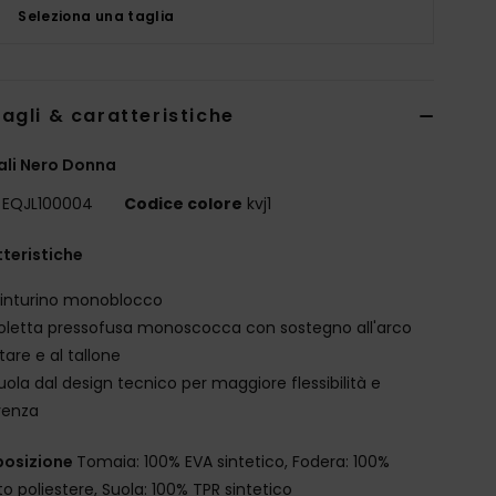
Seleziona una taglia
agli & caratteristiche
li Nero Donna
EQJL100004
Codice colore
kvj1
teristiche
inturino monoblocco
oletta pressofusa monoscocca con sostegno all'arco
tare e al tallone
uola dal design tecnico per maggiore flessibilità e
renza
osizione
Tomaia: 100% EVA sintetico, Fodera: 100%
o poliestere, Suola: 100% TPR sintetico