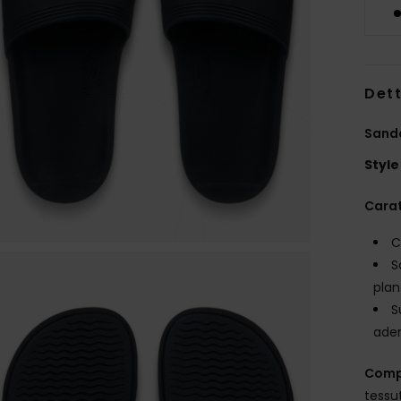
Dett
Sanda
Style
Carat
C
S
plan
S
ade
Comp
tessut