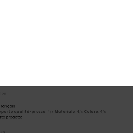
Punteggio medio
4.5
/5
basato su
2 recensioni verificate
dal aprile 2026
Il 100% dei nostri clienti consiglia questo prodotto
orto qualità-prezzo
Taglia
Mate
4.0
4
Troppo piccolo
Troppo grande
2026
 Français
porto qualità-prezzo
: 4
Materiale
: 4
Colore
: 4
/5
/5
/5
sto prodotto
026