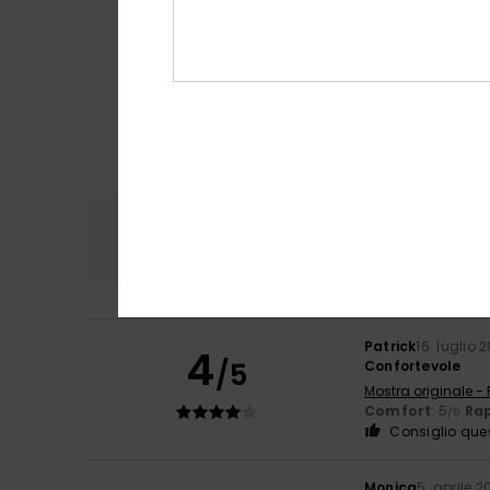
Comfort
Rapp
4.5
Patrick
16. luglio 
4
/5
Confortevole
Mostra originale -
Comfort
: 5
Rap
/5
Consiglio que
Monica
5. aprile 2