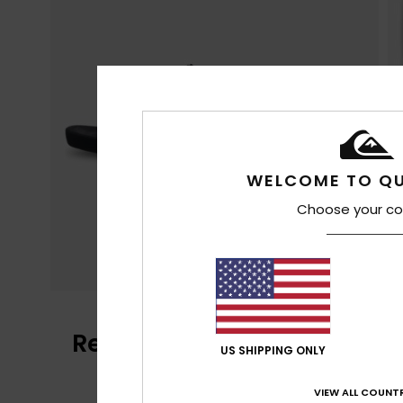
WELCOME TO QU
Choose your co
Recensioni dei clienti
US SHIPPING ONLY
VIEW ALL COUNTR