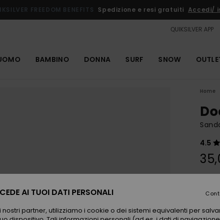
IKSILVER FREEDOM BENEFITS
Spedizione e resi gratuiti
Accedi/ is
QUIKSILVER APP
UOMO
BAMBINO
DONNA
SURF
SNOW
OUTLE
Home
Do
Sanda
4.5
35,
Color
EDE AI TUOI DATI PERSONALI
Cont
 nostri partner, utilizziamo i cookie o dei sistemi equivalenti per sal
uo dispositivo. Tali informazioni personali (ad es. i dati di navigazione e