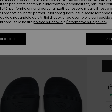
zzati per: offrirti contenuti e informazioni personalizzati, misurare l’ef
licità, per fornire annunci personalizzati, conoscere meglio il nostro 
 i prodotti dei nostri partner. Puoi configurare la tua scelta fornendo
cookie o negandolo ad altri tipi di cookie (ad esempio, alcuni cookie di
oni consulta la nostra
politica sui cookie
e
l'informativa sulla privacy
.
3
ei cookie
Acc
4
Co