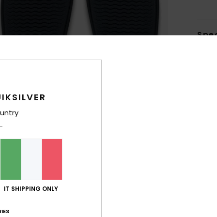
Sped
IKSILVER
untry
IT SHIPPING ONLY
IES