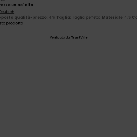
rezzo un po' alto
 Deutsch
porto qualità-prezzo
: 4
Taglia
: Taglia perfetta
Materiale
: 4
Co
/5
/5
sto prodotto
Verificato da
TrustVille