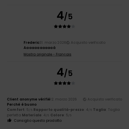
4
/5
Frederic
31. marzo 2026
Acquisto verificato
Aaaaaaaaaaaà
Mostra originale - Français
4
/5
Client anonyme vérifié
12. marzo 2026
Acquisto verificato
Perché é buono
Comfort
: 5
Rapporto qualità-prezzo
: 4
Taglia
: Taglia
/5
/5
perfetta
Materiale
: 4
Colore
: 5
/5
/5
Consiglio questo prodotto