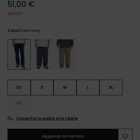
51,00 €
e accedi al
nostro
modulo di
OUTLET
contatto.
Dark Navy
Colori
Consulta
le FAQ
XS
S
M
L
XL
XXL
Consulta la guida alle taglie
Aggiungi al carrello