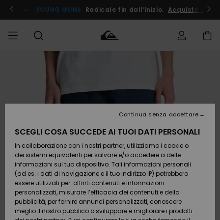
Salta
alle
ito !
YOUNG GUNS
Radicale fin dall’inizio.
Acquista Ora
informazioni
sul
prodotto
Accedi al tuo
UOMO
Abbigliamento
Abbigliamento
Shop
Surf Shop
Snow
Outlet
ordine
Uomo
Shop
Uomo
Uomo
BAMBINO
Spedizione
Accessori
Accessori
Nuovi
arrivi
Surf Shop
Outlet
Continua senza accettare
DONNA
Bambino
Snow
Bambino
Resi
Shop
SCEGLI COSA SUCCEDE AI TUOI DATI PERSONALI
Calzature
Calzature
Bambino
In collaborazione con i nostri partner, utilizziamo i cookie o
e
e
Da
SURF
Pagamento
infradito
infradito
Scoprire
Highlights
Outlet
dei sistemi equivalenti per salvare e/o accedere a delle
Donna
informazioni sul tuo dispositivo. Tali informazioni personali
SNOW
Snow
(ad es. i dati di navigazione e il tuo indirizzo IP) potrebbero
Buono regalo
Shop
essere utilizzati per: offrirti contenuti e informazioni
Surf /
Surf /
Snow
Comunità
Donna
personalizzati, misurare l’efficacia dei contenuti e della
Acqua
Acqua
OUTLET
pubblicità, per fornire annunci personalizzati, conoscere
Quiksilver
meglio il nostro pubblico o sviluppare e migliorare i prodotti
Freedom