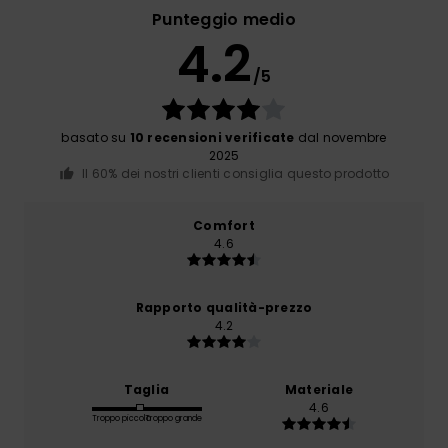
Punteggio medio
4.2
/5
basato su
10 recensioni verificate
dal novembre
2025
Il 60% dei nostri clienti consiglia questo prodotto
Comfort
4.6
Rapporto qualità-prezzo
4.2
Taglia
Materiale
4.6
Troppo piccolo
Troppo grande