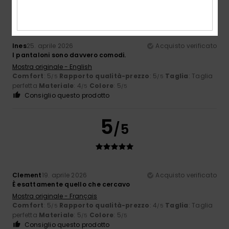
Ines
25. aprile 2026
Acquisto verificato
I pantaloni sono davvero comodi.
Mostra originale - English
Comfort
: 5
Rapporto qualità-prezzo
: 5
Taglia
: Taglia
/5
/5
perfetta
Materiale
: 4
Colore
: 5
/5
/5
Consiglio questo prodotto
5
/5
Clement
19. aprile 2026
Acquisto verificato
È esattamente quello che cercavo
Mostra originale - Français
Comfort
: 5
Rapporto qualità-prezzo
: 4
Taglia
: Taglia
/5
/5
perfetta
Materiale
: 5
Colore
: 5
/5
/5
Consiglio questo prodotto