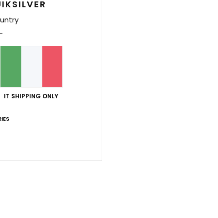
IKSILVER
Sped
untry
IT SHIPPING ONLY
Punteggio medio
4.0
IES
/5
basato su
1 recensioni verificate
dal luglio 2026
Il 100% dei nostri clienti consiglia questo prodotto
orto qualità-prezzo
Taglia
Mate
3.0
4
Troppo piccolo
Troppo grande