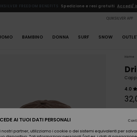
IKSILVER FREEDOM BENEFITS
Spedizione e resi gratuiti
Accedi/ is
QUIKSILVER APP
UOMO
BAMBINO
DONNA
SURF
SNOW
OUTLE
Home
Dri
Cappe
4.0
32,
Color
EDE AI TUOI DATI PERSONALI
Cont
 nostri partner, utilizziamo i cookie o dei sistemi equivalenti per sal
uo dispositivo. Tali informazioni personali (ad es. i dati di navigazione e