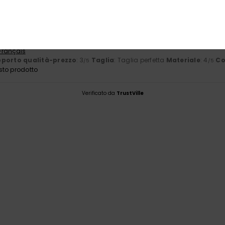
26
odotto
 Français
porto qualità-prezzo
: 3
Taglia
: Taglia perfetta
Materiale
: 4
Co
/5
/5
sto prodotto
Verificato da
TrustVille