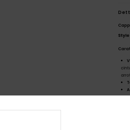
Dett
Cappe
Style
Carat
V
cint
arr
T
A
C
E
Comp