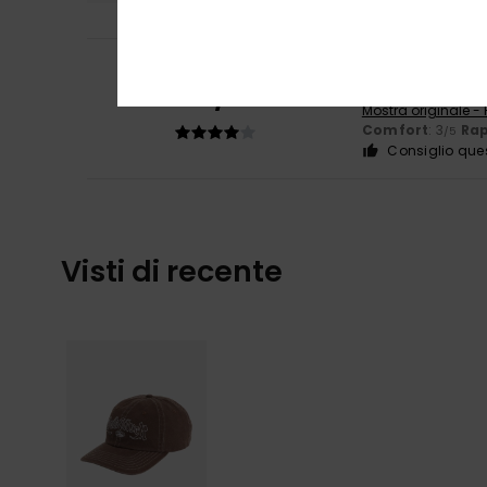
Jules
10. luglio 20
4
/5
L'aspetto del pr
Mostra originale -
Comfort
: 3
Rap
/5
Consiglio que
Visti di recente