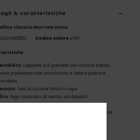
agli & caratteristiche
llino classico Marrone Uomo
EQYHA03512
Codice colore
ctf0
teristiche
estibilità:
cappello a 6 pannelli con corona bassa,
urino posteriore non strutturato e visiera piatta e
otondata
essuto:
tela di cotone tinta in capo
ltro:
logo ricamato al centro sul davanti
uciture a contrasto
tichetta ad alta definizione sulla chiusura posteriore
osizione
[Tessuto principale] 100% cotone