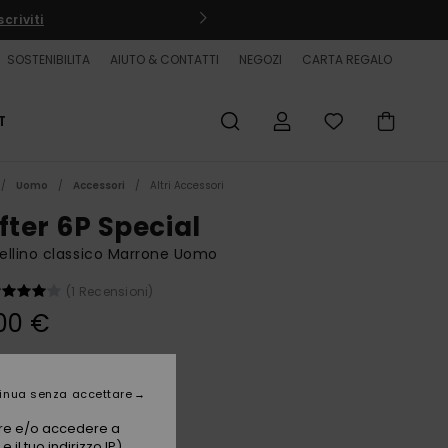
criviti
SOSTENIBILITA
AIUTO & CONTATTI
NEGOZI
CARTA REGALO
T
Uomo
Accessori
Altri Accessori
fter 6P Special
llino classico Marrone Uomo
(1 Recensioni)
00 €
Java
i
inua senza accettare
vare e/o accedere a
 il tuo indirizzo IP)