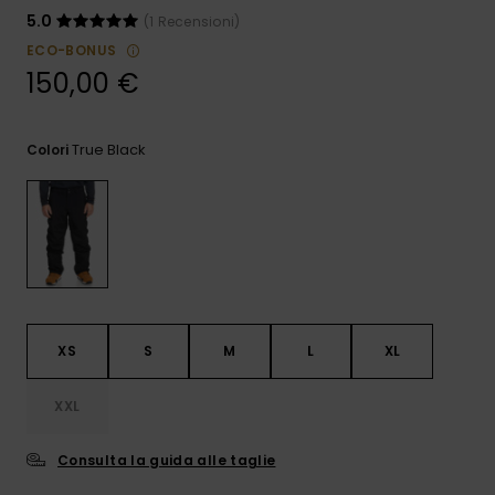
e accedi al
5.0
(1 Recensioni)
nostro
modulo di
ECO-BONUS
contatto.
150,00 €
Consulta
le FAQ
True Black
Colori
XS
S
M
L
XL
XXL
Consulta la guida alle taglie