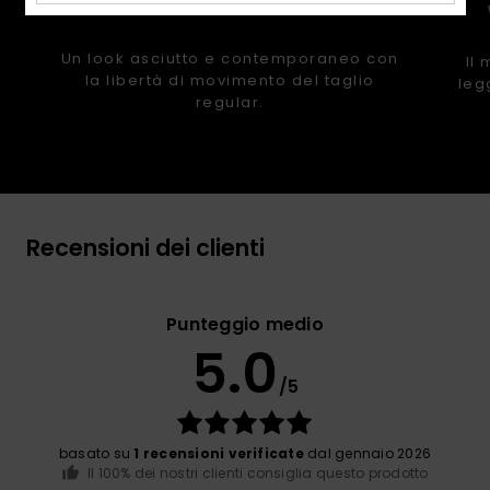
Un look asciutto e contemporaneo con
Il
la libertà di movimento del taglio
leg
regular.
Recensioni dei clienti
Punteggio medio
5.0
/5
basato su
1 recensioni verificate
dal gennaio 2026
Il 100% dei nostri clienti consiglia questo prodotto