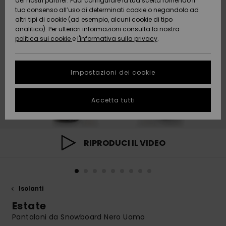
dei nostri partner. Puoi configurare la tua scelta fornendo il
Da
tuo consenso all’uso di determinati cookie o negandolo ad
Snow
Neve
AIUTO &
Scoprire
Protezione
altri tipi di cookie (ad esempio, alcuni cookie di tipo
CONTATTI
dei dati
analitico). Per ulteriori informazioni consulta la nostra
politica sui cookie
e
l'informativa sulla privacy
.
Nuovi
Nuovi
Comunità
SOSTENIBILITA
Guida alle
arrivi
arrivi
taglie
Impostazioni dei cookie
NEGOZI
Da
Da
Avvia una
Accetta tutti
Scoprire
Scoprire
QUIKSILVER
conversazione
APP
per ottenere
la risposta
più rapida
WISHLIST
alla tua
RIPRODUCI IL VIDEO
domanda.
Avvia una
conversazione
Isolanti
Trova le
risposte alle
Estate
domande
Pantaloni da Snowboard Nero Uomo
più frequenti