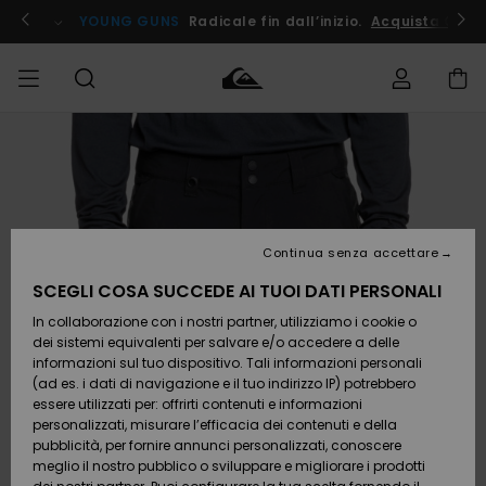
Salta
alle
ito !
YOUNG GUNS
Radicale fin dall’inizio.
Acquista Ora
informazioni
sul
prodotto
Accedi al tuo
UOMO
Abbigliamento
Abbigliamento
Shop
Surf Shop
Snow
Outlet
ordine
Uomo
Shop
Uomo
Uomo
BAMBINO
Spedizione
Accessori
Accessori
Nuovi
arrivi
Surf Shop
Outlet
Continua senza accettare
DONNA
Bambino
Snow
Bambino
Resi
Shop
SCEGLI COSA SUCCEDE AI TUOI DATI PERSONALI
Calzature
Calzature
Bambino
In collaborazione con i nostri partner, utilizziamo i cookie o
e
e
Da
SURF
Pagamento
infradito
infradito
Scoprire
Highlights
Outlet
dei sistemi equivalenti per salvare e/o accedere a delle
Donna
informazioni sul tuo dispositivo. Tali informazioni personali
SNOW
Snow
(ad es. i dati di navigazione e il tuo indirizzo IP) potrebbero
Buono regalo
Shop
essere utilizzati per: offrirti contenuti e informazioni
Surf /
Surf /
Snow
Comunità
Donna
personalizzati, misurare l’efficacia dei contenuti e della
Acqua
Acqua
OUTLET
pubblicità, per fornire annunci personalizzati, conoscere
Quiksilver
meglio il nostro pubblico o sviluppare e migliorare i prodotti
Freedom