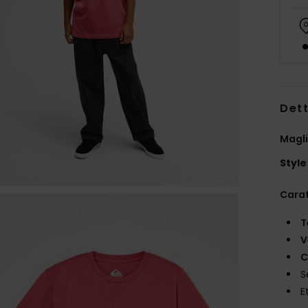
Dett
Magli
Style
Carat
T
V
C
S
E