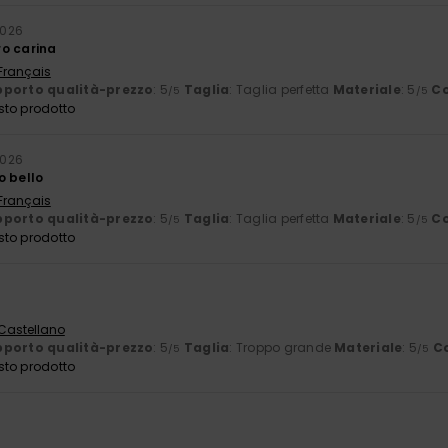
2026
o carina
 Français
porto qualità-prezzo
: 5
Taglia
: Taglia perfetta
Materiale
: 5
Co
/5
/5
sto prodotto
2026
o bello
 Français
porto qualità-prezzo
: 5
Taglia
: Taglia perfetta
Materiale
: 5
Co
/5
/5
sto prodotto
6
 Castellano
porto qualità-prezzo
: 5
Taglia
: Troppo grande
Materiale
: 5
C
/5
/5
sto prodotto
e