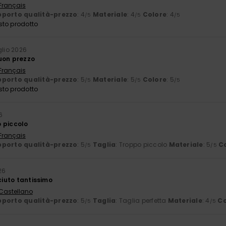
 Français
porto qualità-prezzo
: 4
Materiale
: 4
Colore
: 4
/5
/5
/5
sto prodotto
glio 2026
uon prezzo
 Français
porto qualità-prezzo
: 5
Materiale
: 5
Colore
: 5
/5
/5
/5
sto prodotto
6
 piccolo
 Français
porto qualità-prezzo
: 5
Taglia
: Troppo piccolo
Materiale
: 5
C
/5
/5
26
aciuto tantissimo
 Castellano
porto qualità-prezzo
: 5
Taglia
: Taglia perfetta
Materiale
: 4
Co
/5
/5