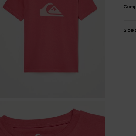
Comp
Sped