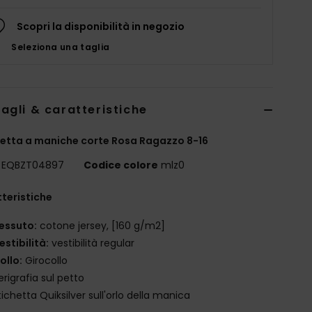
Scopri la disponibilità in negozio
Seleziona una taglia
agli & caratteristiche
etta a maniche corte Rosa Ragazzo 8-16
EQBZT04897
Codice colore
mlz0
teristiche
essuto:
cotone jersey, [160 g/m2]
estibilità:
vestibilità regular
ollo:
Girocollo
erigrafia sul petto
tichetta Quiksilver sull'orlo della manica