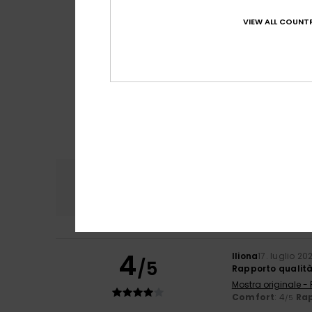
VIEW ALL COUNTR
Comfort
Rapp
4.7
4
Iliona
17. luglio 20
/5
Rapporto qualit
Mostra originale -
Comfort
: 4
Rap
/5