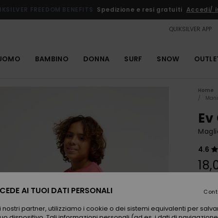
IKSILVER FREEDOM BENEFITS
Spedizione e resi gratuiti
Accedi/ is
QUIKSILVER APP
UOMO
BAMBINO
DONNA
SURF
SNOW
OUTLE
Home
Mani
Ev
Magli
4.6
18,
EDE AI TUOI DATI PERSONALI
Cont
Color
 nostri partner, utilizziamo i cookie o dei sistemi equivalenti per sal
uo dispositivo. Tali informazioni personali (ad es. i dati di navigazione e