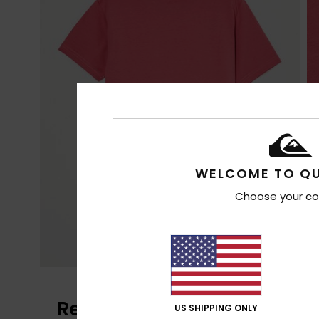
WELCOME TO QU
Choose your co
Recensioni dei clienti
US SHIPPING ONLY