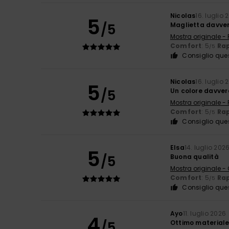
Nicolas
16. luglio 
5
/5
Maglietta davver
Mostra originale -
Comfort
: 5
Rap
/5
Consiglio que
Nicolas
16. luglio 
5
/5
Un colore davver
Mostra originale -
Comfort
: 5
Rap
/5
Consiglio que
Elsa
14. luglio 202
5
/5
Buona qualità
Mostra originale -
Comfort
: 5
Rap
/5
Consiglio que
Ayo
11. luglio 2026
4
/5
Ottimo material