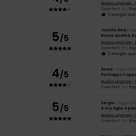
Mostra originale -
Comfort
: 4
Rap
/5
Consiglio que
Juanita Bina
9. lu
5
/5
Buona qualità, b
Mostra originale -
Comfort
: 5
Rap
/5
Consiglio que
4
Anais
7. luglio 202
/5
Purtroppo troppo
Mostra originale -
Comfort
: 5
Rap
/5
5
Sergio
6. luglio 20
/5
A mio figlio è pi
Mostra originale -
Comfort
: 5
Rap
/5