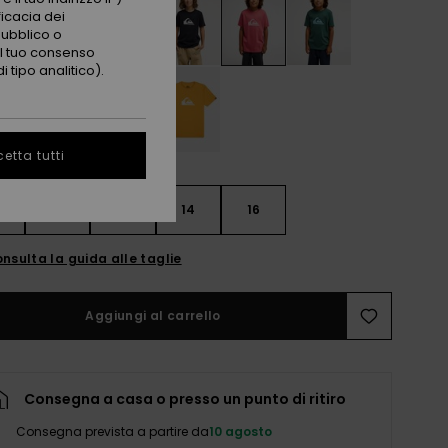
ficacia dei
pubblico o
 il tuo consenso
 tipo analitico).
etta tutti
10
12
14
16
nsulta la guida alle taglie
Aggiungi al carrello
Consegna a casa o presso un punto di ritiro
Consegna prevista a partire da
10 agosto