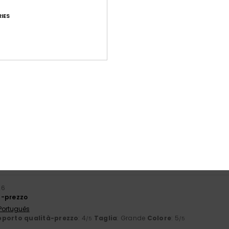
IES
Punteggio medio
4.6
/5
basato su
63 recensioni verificate
dal settembre 2025
Il 71% dei nostri clienti consiglia questo prodotto
orto qualità-prezzo
Taglia
Mate
4.7
4
Troppo piccolo
Troppo grande
26
à-prezzo
 Português
porto qualità-prezzo
: 4
Taglia
: Grande
Colore
: 5
/5
/5