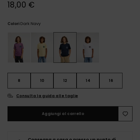
e accedi al
18,00 €
nostro
modulo di
contatto.
Dark Navy
Colori
Consulta
le FAQ
8
10
12
14
16
Consulta la guida alle taglie
Aggiungi al carrello
Consegna a casa o presso un punto di