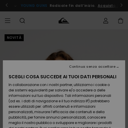
Salta
alle
ito !
YOUNG GUNS
Radicale fin dall’inizio.
Acquista Ora
informazioni
sul
prodotto
NOVITÀ
Accedi al tuo
UOMO
Abbigliamento
Abbigliamento
Shop
Surf Shop
Snow
Outlet
ordine
Uomo
Shop
Uomo
Uomo
BAMBINO
Spedizione
Accessori
Accessori
Nuovi
arrivi
Surf Shop
Outlet
Continua senza accettare
DONNA
Bambino
Snow
Bambino
Resi
Shop
SCEGLI COSA SUCCEDE AI TUOI DATI PERSONALI
Calzature
Calzature
Bambino
In collaborazione con i nostri partner, utilizziamo i cookie o
e
e
Da
SURF
Pagamento
infradito
infradito
Scoprire
Highlights
Outlet
dei sistemi equivalenti per salvare e/o accedere a delle
Donna
informazioni sul tuo dispositivo. Tali informazioni personali
SNOW
Snow
(ad es. i dati di navigazione e il tuo indirizzo IP) potrebbero
Buono regalo
Shop
essere utilizzati per: offrirti contenuti e informazioni
Surf /
Surf /
Snow
Comunità
Donna
personalizzati, misurare l’efficacia dei contenuti e della
Acqua
Acqua
OUTLET
pubblicità, per fornire annunci personalizzati, conoscere
Quiksilver
meglio il nostro pubblico o sviluppare e migliorare i prodotti
Freedom