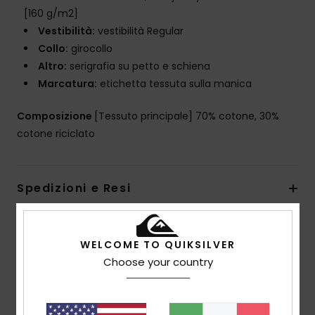
[160 g/m2]
Vestibilità:
vestibilità Regular
Collo:
girocollo
Altro:
serigrafia su petto e schiena
Marcatura:
etichetta tessuta sulla manica
Composizione
[Tessuto principale] 70% cotone, 30%
cotone riciclato
Spedizioni e Resi
Recensioni dei clienti
WELCOME TO QUIKSILVER
Choose your country
Punteggio medio