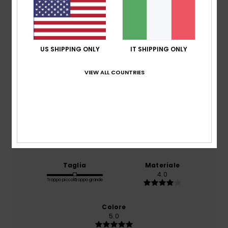
4.0
/5
basato su
1 recensioni verificate
dal luglio 2026
US SHIPPING ONLY
IT SHIPPING ONLY
Il 0% dei nostri clienti consiglia questo prodotto
VIEW ALL COUNTRIES
Comfort
5.0
Rapporto qualità-prezzo
4.0
Taglia
Materiale
4.0
Troppo piccolo
Troppo grande
Colore
5.0