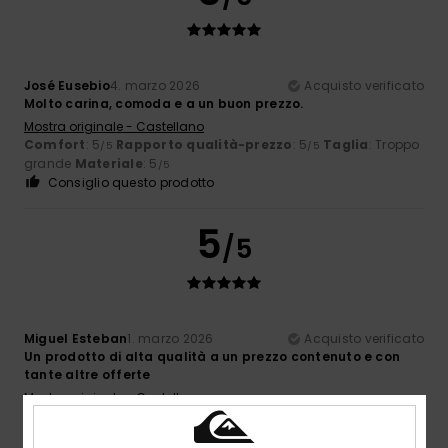
José Eusebio
4. marzo 2026
Acquisto verificato
Molto carina, comoda e a un buon prezzo.
Mostra originale - Castellano
Comfort
: 5
Rapporto qualità-prezzo
: 5
Taglia
: Troppo
/5
/5
grande
Materiale
: 5
/5
Consiglio questo prodotto
5
/5
Miguel Esteban
1. marzo 2026
Acquisto verificato
Un prodotto di alta qualità a un prezzo contenuto e con
tante altre offerte
Mostra originale - Castellano
Comfort
: 5
Rapporto qualità-prezzo
: 5
Taglia
: Taglia
/5
/5
perfetta
Materiale
: 5
Colore
: 5
/5
/5