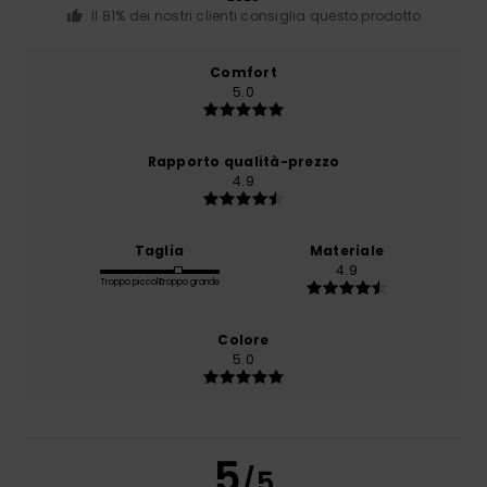
Il 81% dei nostri clienti consiglia questo prodotto
Comfort
5.0
Rapporto qualità-prezzo
4.9
Taglia
Materiale
4.9
Troppo piccolo
Troppo grande
Colore
5.0
5
/5