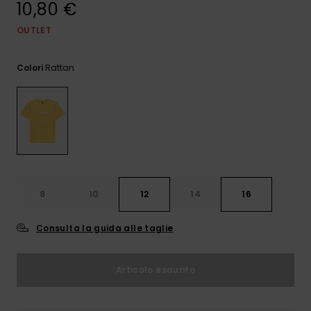
10,80 €
e accedi al
nostro
modulo di
OUTLET
contatto.
Rattan
Colori
Consulta
le FAQ
8
10
12
14
16
Consulta la guida alle taglie
Articolo esaurito