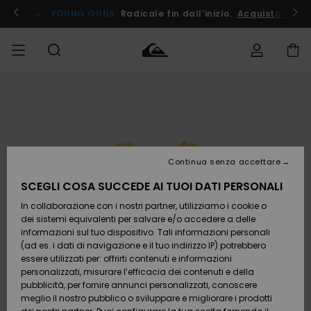
Salta
alle
ito !
YOUNG GUNS
Radicale fin dall’inizio.
Acquista Ora
informazioni
sul
prodotto
Accedi al tuo
UOMO
Abbigliamento
Abbigliamento
Shop
Surf Shop
Snow
Outlet
ordine
Uomo
Shop
Uomo
Uomo
BAMBINO
Spedizione
Accessori
Accessori
Nuovi
arrivi
Surf Shop
Outlet
Continua senza accettare
DONNA
Bambino
Snow
Bambino
Resi
Shop
SCEGLI COSA SUCCEDE AI TUOI DATI PERSONALI
Calzature
Calzature
Bambino
In collaborazione con i nostri partner, utilizziamo i cookie o
e
e
Da
SURF
Pagamento
infradito
infradito
Scoprire
Highlights
Outlet
dei sistemi equivalenti per salvare e/o accedere a delle
Donna
informazioni sul tuo dispositivo. Tali informazioni personali
SNOW
Snow
(ad es. i dati di navigazione e il tuo indirizzo IP) potrebbero
Buono regalo
Shop
essere utilizzati per: offrirti contenuti e informazioni
Surf /
Surf /
Snow
Comunità
Donna
personalizzati, misurare l’efficacia dei contenuti e della
Acqua
Acqua
OUTLET
pubblicità, per fornire annunci personalizzati, conoscere
Quiksilver
meglio il nostro pubblico o sviluppare e migliorare i prodotti
Freedom