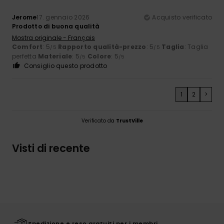
Jerome
17. gennaio 2026
Acquisto verificato
Prodotto di buona qualità
Mostra originale - Français
Comfort
: 5
Rapporto qualità-prezzo
: 5
Taglia
: Taglia
/5
/5
perfetta
Materiale
: 5
Colore
: 5
/5
/5
Consiglio questo prodotto
1
2
>
Verificato da
TrustVille
Visti di recente
Spedizione e reso gratuiti per i membri