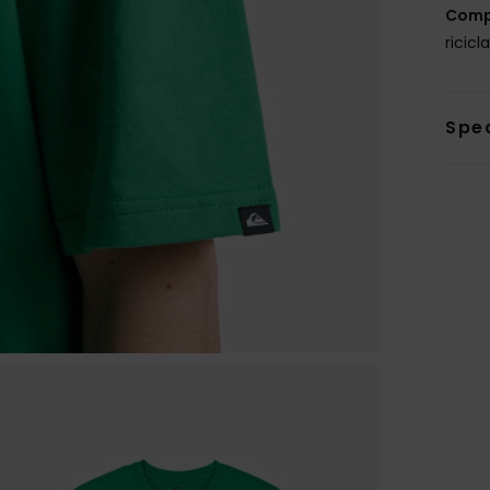
Comp
ricicl
Sped