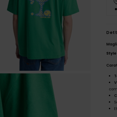
Dett
Magli
Style
Carat
T
V
com
C
S
E