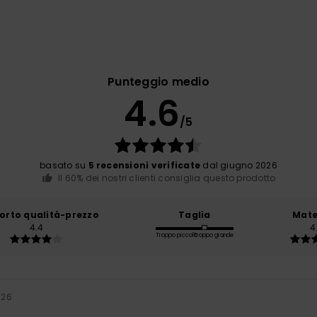
Punteggio medio
4.6
/5
basato su
5 recensioni verificate
dal giugno 2026
Il 60% dei nostri clienti consiglia questo prodotto
orto qualità-prezzo
Taglia
Mate
4.4
4
Troppo piccolo
Troppo grande
026