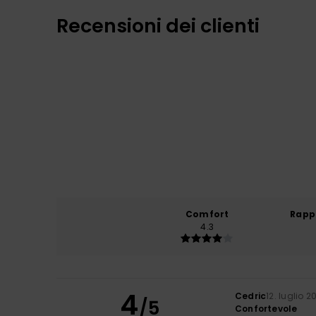
Recensioni dei clienti
Comfort
Rapp
4.3
4
Cedric
12. luglio 2
/5
Confortevole