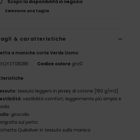
Scopri la disponibilità in negozio
Seleziona una taglia
agli & caratteristiche
etta a maniche corte Verde Uomo
EQYZT08286
Codice colore
gnz0
teristiche
essuto:
tessuto leggero in jersey di cotone [160 g/m2]
estibilità:
vestibilità comfort, leggermente più ampia e
oda
ollo:
girocollo
erigrafia sul petto
tichetta Quiksilver in tessuto sulla manica