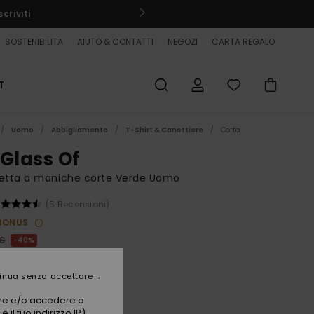
criviti
SOSTENIBILITA
AIUTO & CONTATTI
NEGOZI
CARTA REGALO
T
Uomo
Abbigliamento
T-Shirt & Canottiere
Corta
 Glass Of
ietta a maniche corte Verde Uomo
(5 Recensioni)
BONUS
 €
40%
00 €
inua senza accettare
ET
vare e/o accedere a
 il tuo indirizzo IP)