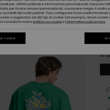
Color
zzati per: offrirti contenuti e informazioni personalizzati, misurare l’ef
licità, per fornire annunci personalizzati, conoscere meglio il nostro 
 i prodotti dei nostri partner. Puoi configurare la tua scelta fornendo
cookie o negandolo ad altri tipi di cookie (ad esempio, alcuni cookie di
oni consulta la nostra
politica sui cookie
e
l'informativa sulla privacy
.
ei cookie
Acc
X
Co