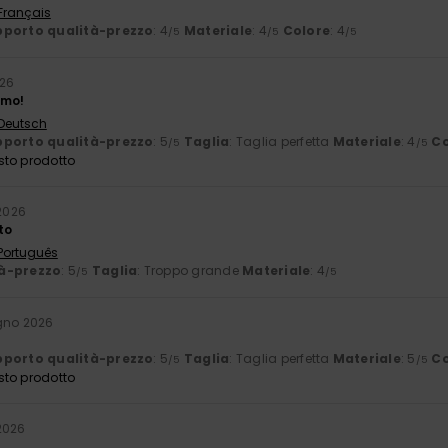
 Français
porto qualità-prezzo
: 4
Materiale
: 4
Colore
: 4
/5
/5
/5
026
imo!
 Deutsch
porto qualità-prezzo
: 5
Taglia
: Taglia perfetta
Materiale
: 4
Co
/5
/5
sto prodotto
 2026
to
 Português
à-prezzo
: 5
Taglia
: Troppo grande
Materiale
: 4
/5
/5
gno 2026
porto qualità-prezzo
: 5
Taglia
: Taglia perfetta
Materiale
: 5
Co
/5
/5
sto prodotto
2026