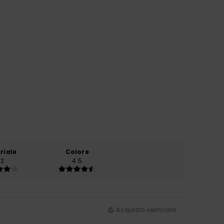
riale
Colore
.2
4.5
Acquisto verificato