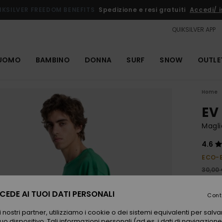
IKSILVER FREEDOM BENEFITS
Spedizione e resi gratuiti
Accedi/ is
QUIKSILVER APP
UOMO
BAMBINO
DONNA
SURF
SNOW
OUTLE
Home
EV
Magl
4.6
ECO-
30,00
18,
EDE AI TUOI DATI PERSONALI
Cont
OUTL
 nostri partner, utilizziamo i cookie o dei sistemi equivalenti per sal
uo dispositivo. Tali informazioni personali (ad es. i dati di navigazione e