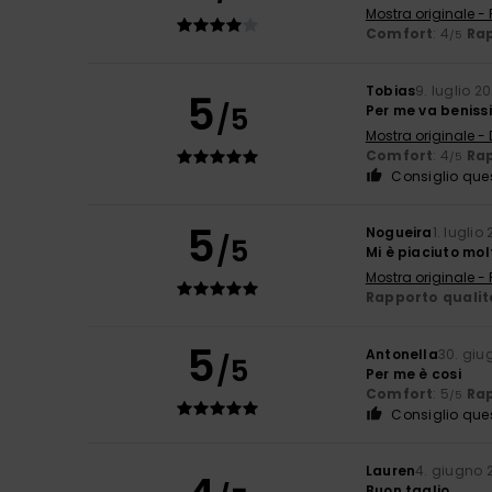
Mostra originale -
Comfort
: 4
Rap
/5
Tobias
9. luglio 2
5
/5
Per me va beniss
Mostra originale -
Comfort
: 4
Rap
/5
Consiglio que
5
Nogueira
1. luglio
/5
Mi è piaciuto mol
Mostra originale -
Rapporto qualit
5
Antonella
30. giu
/5
Per me è cosi
Comfort
: 5
Rap
/5
Consiglio que
Lauren
4. giugno 
Buon taglio