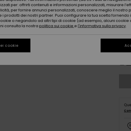
zzati per: offrirti contenuti e informazioni personalizzati, misurare l’ef
licità, per fornire annunci personalizzati, conoscere meglio il nostro 
 i prodotti dei nostri partner. Puoi configurare la tua scelta fornendo
cookie o negandolo ad altri tipi di cookie (ad esempio, alcuni cookie di
oni consulta la nostra
politica sui cookie
e
l'informativa sulla privacy
.
ei cookie
Acc
2
Co
Que
Com