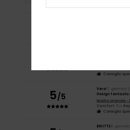
5
Fabio
21. aprile 20
/5
Mio figlio surfist
Rapporto qualit
Consiglio que
Client anonyme v
5
/5
Non funziona co
Mostra originale -
Comfort
: 5
Rap
/5
Consiglio que
Vera
17. gennaio 
5
/5
Design fantastic
Mostra originale -
Comfort
: 5
Rap
/5
Consiglio que
BRIITTE
9. gennai