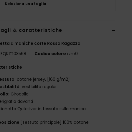
Seleziona una taglia
agli & caratteristiche
etta a maniche corte Rosso Ragazzo
EQKZT03568
Codice colore
rzm0
teristiche
essuto:
cotone jersey, [160 g/m2]
estibilità:
vestibilità regular
ollo:
Girocollo
erigrafia davanti
tichetta Quiksilver in tessuto sulla manica
osizione
[Tessuto principale] 100% cotone