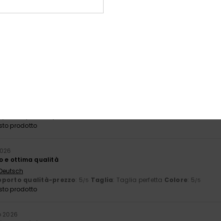
26
a
à-prezzo
: 5
Taglia
: Taglia perfetta
Materiale
: 5
Colore
: 5
/5
/5
/5
sto prodotto
érifié
19. gennaio 2026
rrettamente
 Português
porto qualità-prezzo
: 5
Materiale
: 5
Colore
: 5
/5
/5
/5
sto prodotto
2026
o e ottima qualità
 Deutsch
porto qualità-prezzo
: 5
Taglia
: Taglia perfetta
Colore
: 5
/5
/5
sto prodotto
o 2026