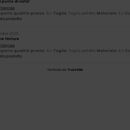
 punto di vista!
 Français
porto qualità-prezzo
: 5
Taglia
: Taglia perfetta
Materiale
: 5
Co
/5
/5
sto prodotto
embre 2025
me finiture
 Français
porto qualità-prezzo
: 4
Taglia
: Taglia perfetta
Materiale
: 4
Co
/5
/5
sto prodotto
Verificato da
TrustVille