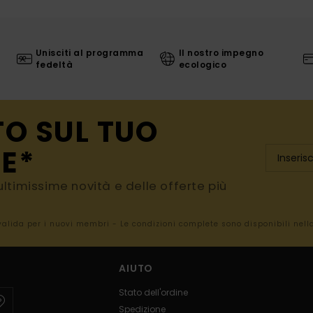
Unisciti al programma
Il nostro impegno
fedeltà
ecologico
TO SUL TUO
E*
e ultimissime novità e delle offerte più
 valida per i nuovi membri - Le condizioni complete sono disponibili nel
AIUTO
Stato dell'ordine
Spedizione