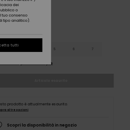
ficacia dei
pubblico o
 il tuo consenso
 tipo analitico).
etta tutti
3
4
5
6
7
nsulta la guida alle taglie
Articolo esaurito
sto prodotto è attualmente esaurito.
pra altre opzioni
Scopri la disponibilità in negozio