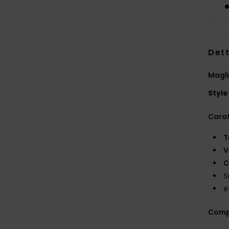
Dett
Magli
Style
Carat
T
V
C
S
e
Comp