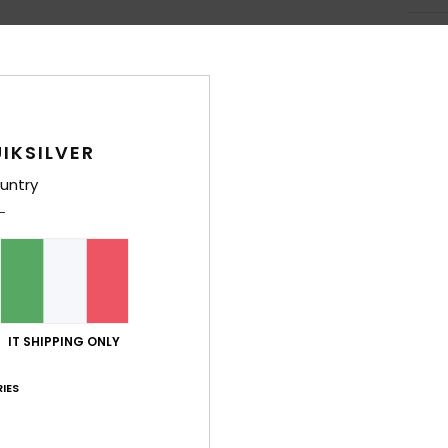
Sped
IKSILVER
untry
Punteggio medio
4.8
/5
basato su
5 recensioni verificate
dal novembre 2025
IT SHIPPING ONLY
Il 100% dei nostri clienti consiglia questo prodotto
IES
orto qualità-prezzo
Taglia
Mate
4.8
4
Troppo piccolo
Troppo grande