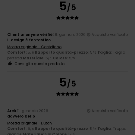
5
/5
Client anonyme vérifié
26. gennaio 2026
Acquisto verificato
Il design è fantastico
Mostra originale - Castellano
Comfort
: 5
Rapporto qualità-prezzo
: 5
Taglia
: Taglia
/5
/5
perfetta
Materiale
: 5
Colore
: 5
/5
/5
Consiglio questo prodotto
5
/5
Arek
21. gennaio 2026
Acquisto verificato
davvero bello
Mostra originale - Dutch
Comfort
: 5
Rapporto qualità-prezzo
: 5
Taglia
: Troppo
/5
/5
grande
Materiale
: 5
Colore
: 5
/5
/5