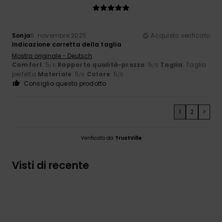
Sonja
6. novembre 2025
Acquisto verificato
Indicazione corretta della taglia
Mostra originale - Deutsch
Comfort
: 5
Rapporto qualità-prezzo
: 5
Taglia
: Taglia
/5
/5
perfetta
Materiale
: 5
Colore
: 5
/5
/5
Consiglio questo prodotto
1
2
>
Verificato da
TrustVille
Visti di recente