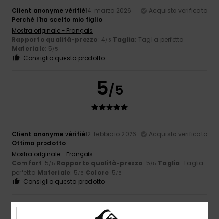
Client anonyme vérifié
14. marzo 2026
Acquisto verificato
Perché l'ha scelto mio figlio
Mostra originale - Français
Rapporto qualità-prezzo
: 4
Taglia
: Taglia perfetta
/5
Materiale
: 5
/5
Consiglio questo prodotto
5
/5
Client anonyme vérifié
12. febbraio 2026
Acquisto verificato
Ottimo prodotto
Mostra originale - Français
Comfort
: 5
Rapporto qualità-prezzo
: 5
Taglia
: Taglia
/5
/5
perfetta
Materiale
: 5
Colore
: 5
/5
/5
Consiglio questo prodotto
5
/5