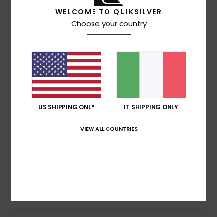
WELCOME TO QUIKSILVER
Choose your country
Client anonyme vérifié
4. febbraio 2026
Acquisto verificato
Prodotto di qualità
Mostra originale - Français
Comfort
: 5
Rapporto qualità-prezzo
: 5
Taglia
: Taglia
/5
/5
perfetta
Materiale
: 5
Colore
: 5
/5
/5
Consiglio questo prodotto
4
US SHIPPING ONLY
IT SHIPPING ONLY
/5
VIEW ALL COUNTRIES
Fabrizio
27. gennaio 2026
Acquisto verificato
Colore, materiale
Comfort
: 4
Rapporto qualità-prezzo
: 3
Taglia
: Taglia
/5
/5
perfetta
Materiale
: 4
Colore
: 4
/5
/5
Consiglio questo prodotto