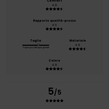
Comfort
4.8
Rapporto qualità-prezzo
4.5
Taglia
Materiale
4.8
Troppo piccolo
Troppo grande
Colore
4.8
5
/5