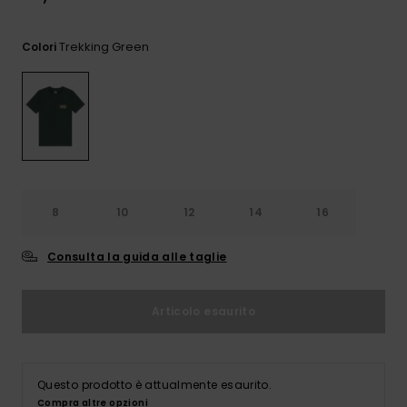
e accedi al
nostro
modulo di
Trekking Green
Colori
contatto.
Consulta
le FAQ
8
10
12
14
16
Consulta la guida alle taglie
Articolo esaurito
Questo prodotto è attualmente esaurito.
Compra altre opzioni