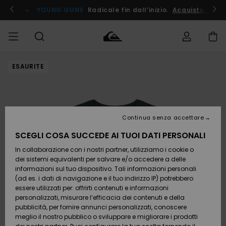
Salta
alle
ito !
YOUNG GUNS
Radicale fin dall’inizio.
Acquista Ora
informazioni
sul
prodotto
ESAURITE
Accedi al tuo
UOMO
Abbigliamento
Abbigliamento
Shop
Surf Shop
Snow
Outlet
ordine
Uomo
Shop
Uomo
Uomo
BAMBINO
Spedizione
Accessori
Accessori
Nuovi
arrivi
Surf Shop
Outlet
Continua senza accettare
DONNA
Bambino
Snow
Bambino
Resi
Shop
SCEGLI COSA SUCCEDE AI TUOI DATI PERSONALI
Calzature
Calzature
Bambino
In collaborazione con i nostri partner, utilizziamo i cookie o
e
e
Da
SURF
Pagamento
infradito
infradito
Scoprire
Highlights
Outlet
dei sistemi equivalenti per salvare e/o accedere a delle
Donna
informazioni sul tuo dispositivo. Tali informazioni personali
SNOW
Snow
(ad es. i dati di navigazione e il tuo indirizzo IP) potrebbero
Buono regalo
Shop
essere utilizzati per: offrirti contenuti e informazioni
Surf /
Surf /
Snow
Comunità
Donna
personalizzati, misurare l’efficacia dei contenuti e della
Acqua
Acqua
OUTLET
pubblicità, per fornire annunci personalizzati, conoscere
Quiksilver
meglio il nostro pubblico o sviluppare e migliorare i prodotti
Freedom