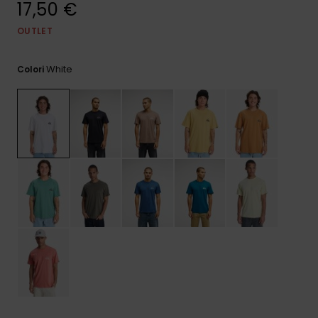
17,50 €
e accedi al
nostro
modulo di
OUTLET
contatto.
White
Colori
Consulta
le FAQ