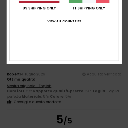
ANTONIO
14. luglio 2026
Acquisto verificato
Buona vestibilità e ottimo cotone
US SHIPPING ONLY
IT SHIPPING ONLY
Mostra originale - Castellano
Comfort
: 5
Rapporto qualità-prezzo
: 5
Taglia
: Troppo
/5
/5
VIEW ALL COUNTRIES
grande
Materiale
: 5
Colore
: 5
/5
/5
Consiglio questo prodotto
5
/5
Robert
14. luglio 2026
Acquisto verificato
Ottima qualità
Mostra originale - English
Comfort
: 5
Rapporto qualità-prezzo
: 5
Taglia
: Taglia
/5
/5
perfetta
Materiale
: 5
Colore
: 5
/5
/5
Consiglio questo prodotto
5
/5