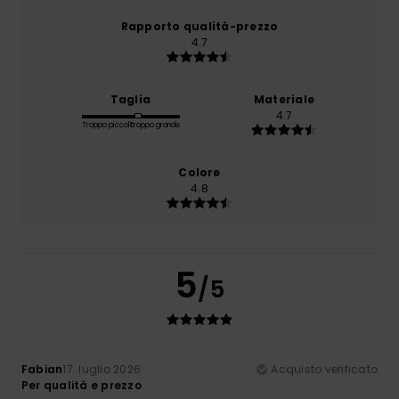
Rapporto qualità-prezzo
4.7
Taglia
Materiale
4.7
Troppo piccolo
Troppo grande
Colore
4.8
5
/5
Fabian
17. luglio 2026
Acquisto verificato
Per qualità e prezzo