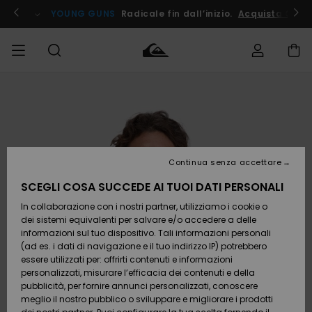
Salta
alle
ito !
YOUNG GUNS
Radicale fin dall’inizio.
Acquista Ora
informazioni
sul
prodotto
Accedi al tuo
UOMO
Abbigliamento
Abbigliamento
Shop
Surf Shop
Snow
Outlet
ordine
Uomo
Shop
Uomo
Uomo
BAMBINO
Spedizione
Accessori
Accessori
Nuovi
arrivi
Surf Shop
Outlet
Continua senza accettare
DONNA
Bambino
Snow
Bambino
Resi
Shop
SCEGLI COSA SUCCEDE AI TUOI DATI PERSONALI
Calzature
Calzature
Bambino
In collaborazione con i nostri partner, utilizziamo i cookie o
e
e
Da
SURF
Pagamento
infradito
infradito
Scoprire
Highlights
Outlet
dei sistemi equivalenti per salvare e/o accedere a delle
Donna
informazioni sul tuo dispositivo. Tali informazioni personali
SNOW
Snow
(ad es. i dati di navigazione e il tuo indirizzo IP) potrebbero
Buono regalo
Shop
essere utilizzati per: offrirti contenuti e informazioni
Surf /
Surf /
Snow
Comunità
Donna
personalizzati, misurare l’efficacia dei contenuti e della
Acqua
Acqua
OUTLET
pubblicità, per fornire annunci personalizzati, conoscere
Quiksilver
meglio il nostro pubblico o sviluppare e migliorare i prodotti
Freedom