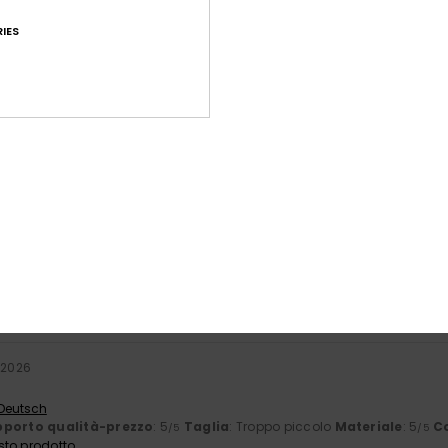
IES
Punteggio medio
4.4
/5
basato su
18 recensioni verificate
dal gennaio 2026
Il 83% dei nostri clienti consiglia questo prodotto
orto qualità-prezzo
Taglia
Mate
4.5
4
Troppo piccolo
Troppo grande
 2026
 Deutsch
porto qualità-prezzo
: 5
Taglia
: Troppo piccolo
Materiale
: 5
C
/5
/5
sto prodotto