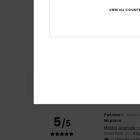
VIEW ALL COUNTR
Comfort
Rapp
4.8
Patrizia
14. marzo
5
/5
Mi piace
Mostra originale -
Comfort
: 5
Rap
/5
Consiglio que