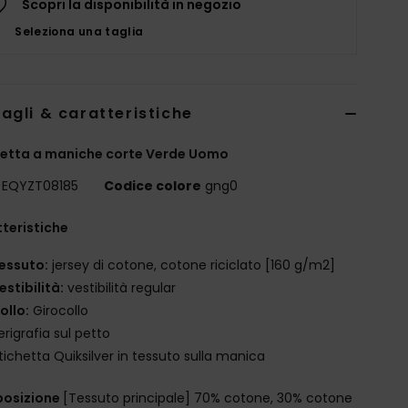
Scopri la disponibilità in negozio
Seleziona una taglia
agli & caratteristiche
etta a maniche corte Verde Uomo
EQYZT08185
Codice colore
gng0
teristiche
essuto:
jersey di cotone, cotone riciclato [160 g/m2]
estibilità:
vestibilità regular
ollo:
Girocollo
erigrafia sul petto
tichetta Quiksilver in tessuto sulla manica
osizione
[Tessuto principale] 70% cotone, 30% cotone