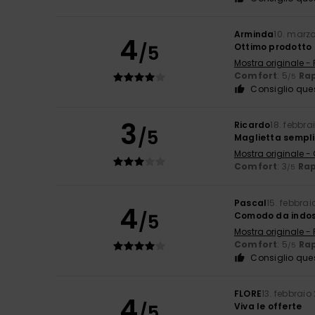
Arminda
10. marz
4
/5
Ottimo prodotto 
Mostra originale -
Comfort
: 5
Rap
/5
Consiglio que
3
Ricardo
18. febbra
/5
Maglietta sempl
Mostra originale -
Comfort
: 3
Rap
/5
Pascal
15. febbrai
4
/5
Comodo da indo
Mostra originale -
Comfort
: 5
Rap
/5
Consiglio que
FLORE
13. febbraio
4
/5
Viva le offerte