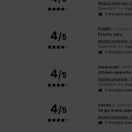
Mostra originale -
Comfort
: 5
Rap
/5
Consiglio que
FLORE
13. febbraio
4
/5
È tutto, caro
Mostra originale -
Comfort
: 5
Rap
/5
Consiglio que
Kevin Ariel
2. febb
4
/5
Ottimo rapporto
Mostra originale -
Comfort
: 5
Rap
/5
Consiglio que
4
Cécile
28. gennai
/5
Un po' meno cupo
Mostra originale -
Consiglio que