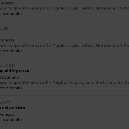
 Français
porto qualità-prezzo
: 3
Taglia
: Taglia perfetta
Materiale
: 5
Co
/5
/5
sto prodotto
 2026
 Français
porto qualità-prezzo
: 3
Taglia
: Taglia perfetta
Materiale
: 5
Co
/5
/5
sto prodotto
raio 2026
 qualità-prezzo
 Castellano
porto qualità-prezzo
: 5
Taglia
: Troppo grande
Materiale
: 5
C
/5
/5
sto prodotto
o 2026
 del previsto
 Français
sto prodotto