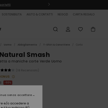
criviti
SOSTENIBILITA
AIUTO & CONTATTI
NEGOZI
CARTA REGALO
T
Uomo
Abbigliamento
T-Shirt & Canottiere
Corta
 Natural Smash
ietta a maniche corte Verde Uomo
(18 Recensioni)
BONUS
€
50%
50 €
inua senza accettare
ET
vare e/o accedere a
 il tuo indirizzo IP)