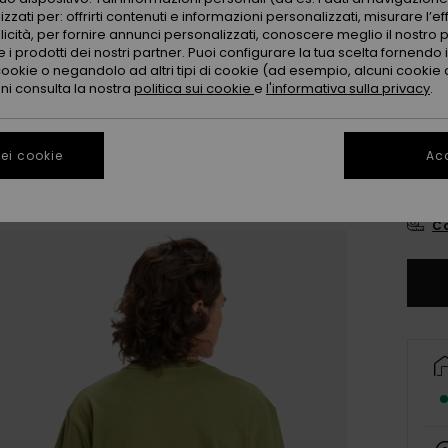
Color
zzati per: offrirti contenuti e informazioni personalizzati, misurare l’ef
licità, per fornire annunci personalizzati, conoscere meglio il nostro 
 i prodotti dei nostri partner. Puoi configurare la tua scelta fornendo
cookie o negandolo ad altri tipi di cookie (ad esempio, alcuni cookie di
oni consulta la nostra
politica sui cookie
e
l'informativa sulla privacy
.
ei cookie
Acc
X
Co