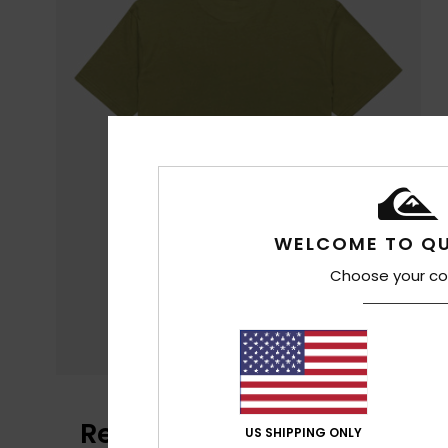
WELCOME TO QU
Choose your co
Recensioni dei clienti
US SHIPPING ONLY