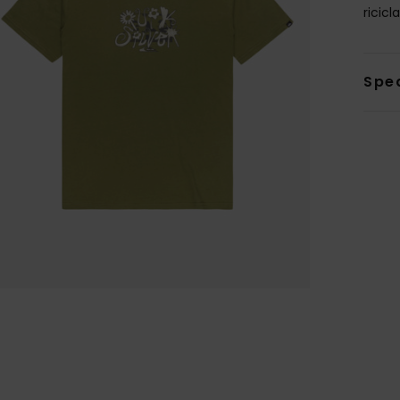
ricicl
Sped