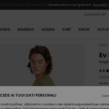
IKSILVER FREEDOM BENEFITS
Spedizione e resi gratuiti
Accedi/ is
QUIKSILVER APP
UOMO
BAMBINO
DONNA
SURF
SNOW
OUTLE
Home
Ev
Magl
4.4
ECO-
25,00 
12,
EDE AI TUOI DATI PERSONALI
Cont
OUTL
 nostri partner, utilizziamo i cookie o dei sistemi equivalenti per sal
uo dispositivo. Tali informazioni personali (ad es. i dati di navigazione e