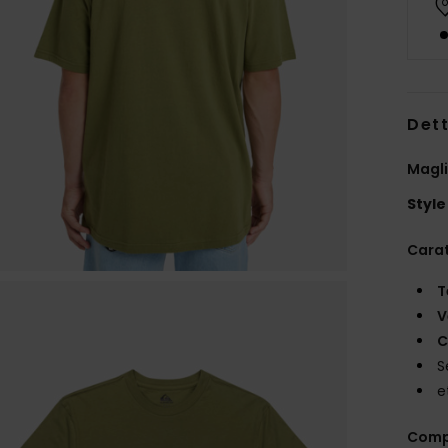
Dett
Magli
Style
Carat
T
V
C
S
e
Comp