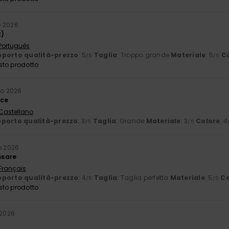
o 2026
:)
 Português
porto qualità-prezzo
: 5
Taglia
: Troppo grande
Materiale
: 5
C
/5
/5
sto prodotto
io 2026
ice
 Castellano
porto qualità-prezzo
: 3
Taglia
: Grande
Materiale
: 3
Colore
: 4
/5
/5
o 2026
ssare
 Français
porto qualità-prezzo
: 4
Taglia
: Taglia perfetta
Materiale
: 5
Co
/5
/5
sto prodotto
 2026