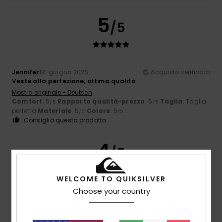
5
/5
Jennifer
18. giugno 2026
Acquisto verificato
Veste alla perfezione, ottima qualità
Mostra originale - Deutsch
Comfort
: 5
Rapporto qualità-prezzo
: 5
Taglia
: Taglia
/5
/5
perfetta
Materiale
: 5
Colore
: 5
/5
/5
Consiglio questo prodotto
4
/5
WELCOME TO QUIKSILVER
Choose your country
Philippe
12. giugno 2026
Acquisto verificato
Non ho ancora aperto la bustina.
Mostra originale - Français