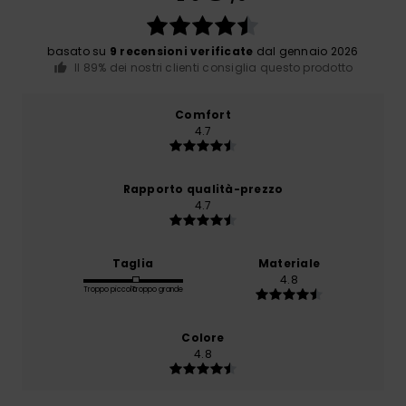
basato su
9 recensioni verificate
dal gennaio 2026
Il 89% dei nostri clienti consiglia questo prodotto
Comfort
4.7
Rapporto qualità-prezzo
4.7
Taglia
Materiale
4.8
Troppo piccolo
Troppo grande
Colore
4.8