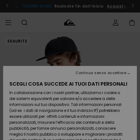
Salta
alle
ito !
YOUNG GUNS
Radicale fin dall’inizio.
Acquista Ora
informazioni
sul
prodotto
ESAURITE
Accedi al tuo
UOMO
Abbigliamento
Abbigliamento
Shop
Surf Shop
Snow
Outlet
ordine
Uomo
Shop
Uomo
Uomo
BAMBINO
Spedizione
Accessori
Accessori
Nuovi
arrivi
Surf Shop
Outlet
Continua senza accettare
DONNA
Bambino
Snow
Bambino
Resi
Shop
SCEGLI COSA SUCCEDE AI TUOI DATI PERSONALI
Calzature
Calzature
Bambino
In collaborazione con i nostri partner, utilizziamo i cookie o
e
e
Da
SURF
Pagamento
infradito
infradito
Scoprire
Highlights
Outlet
dei sistemi equivalenti per salvare e/o accedere a delle
Donna
informazioni sul tuo dispositivo. Tali informazioni personali
SNOW
Snow
(ad es. i dati di navigazione e il tuo indirizzo IP) potrebbero
Buono regalo
Shop
essere utilizzati per: offrirti contenuti e informazioni
Surf /
Surf /
Snow
Comunità
Donna
personalizzati, misurare l’efficacia dei contenuti e della
Acqua
Acqua
OUTLET
pubblicità, per fornire annunci personalizzati, conoscere
Quiksilver
meglio il nostro pubblico o sviluppare e migliorare i prodotti
Freedom