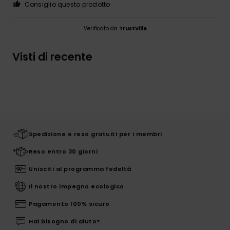
Consiglio questo prodotto
Verificato da
TrustVille
Visti di recente
Spedizione e reso gratuiti per i membri
Reso entro 30 giorni
Unisciti al programma fedeltà
Il nostro impegno ecologico
Pagamento 100% sicuro
Hai bisogno di aiuto?