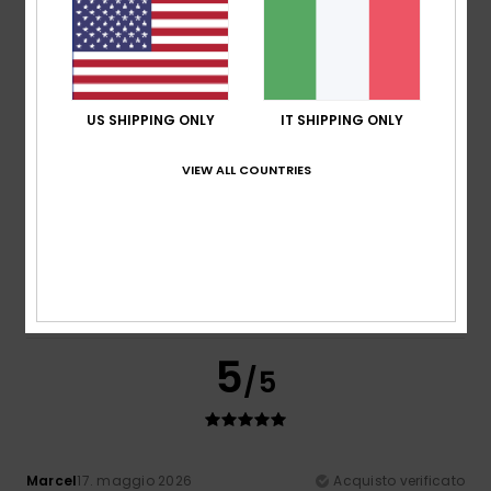
Comfort
: 4
Rapporto qualità-prezzo
: 5
Taglia
: Taglia
/5
/5
perfetta
Materiale
: 4
Colore
: 4
/5
/5
5
/5
US SHIPPING ONLY
IT SHIPPING ONLY
VIEW ALL COUNTRIES
Emmanuel
26. maggio 2026
Acquisto verificato
Perfetto, soprattutto per lo sport
Mostra originale - Français
Rapporto qualità-prezzo
: 5
Taglia
: Taglia perfetta
/5
Materiale
: 5
Colore
: 5
/5
/5
Consiglio questo prodotto
5
/5
Marcel
17. maggio 2026
Acquisto verificato