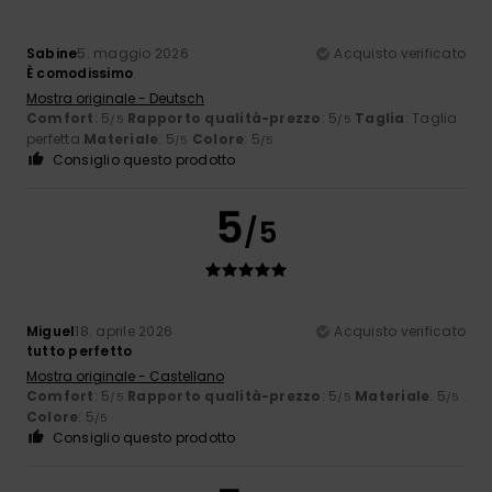
Sabine
5. maggio 2026
Acquisto verificato
È comodissimo
Mostra originale - Deutsch
Comfort
: 5
Rapporto qualità-prezzo
: 5
Taglia
: Taglia
/5
/5
perfetta
Materiale
: 5
Colore
: 5
/5
/5
Consiglio questo prodotto
5
/5
Miguel
18. aprile 2026
Acquisto verificato
tutto perfetto
Mostra originale - Castellano
Comfort
: 5
Rapporto qualità-prezzo
: 5
Materiale
: 5
/5
/5
/5
Colore
: 5
/5
Consiglio questo prodotto