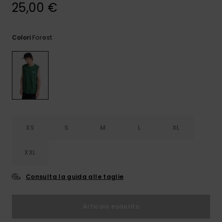
e accedi al
25,00 €
nostro
modulo di
contatto.
Forest
Colori
Consulta
le FAQ
XS
S
M
L
XL
XXL
Consulta la guida alle taglie
Articolo esaurito