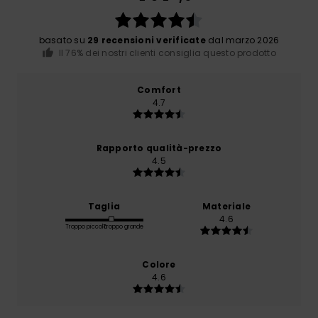
basato su
29 recensioni verificate
dal marzo 2026
Il 76% dei nostri clienti consiglia questo prodotto
Comfort
4.7
Rapporto qualità-prezzo
4.5
Taglia
Materiale
4.6
Troppo piccolo
Troppo grande
Colore
4.6