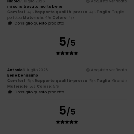
Nicola
7. luglio 2026
Acquisto verificato
mi sono trovato molto bene
Comfort
: 4
Rapporto qualità-prezzo
: 4
Taglia
: Taglia
/5
/5
perfetta
Materiale
: 4
Colore
: 4
/5
/5
Consiglio questo prodotto
5
/5
Antonio
6. luglio 2026
Acquisto verificato
Bene benissimo
Comfort
: 5
Rapporto qualità-prezzo
: 5
Taglia
: Grande
/5
/5
Materiale
: 5
Colore
: 5
/5
/5
Consiglio questo prodotto
5
/5