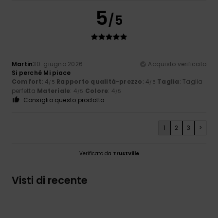
5
/5
Martin
30. giugno 2026
Acquisto verificato
Si perché Mi piace
Comfort
: 4
Rapporto qualità-prezzo
: 4
Taglia
: Taglia
/5
/5
perfetta
Materiale
: 4
Colore
: 4
/5
/5
Consiglio questo prodotto
1
2
3
>
Verificato da
TrustVille
Visti di recente