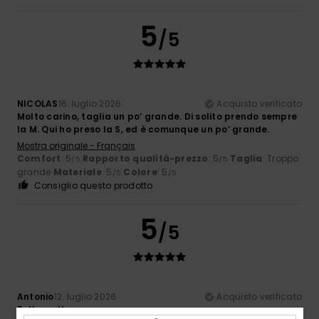
5
/5
NICOLAS
16. luglio 2026
Acquisto verificato
Molto carino, taglia un po’ grande. Di solito prendo sempre
la M. Qui ho preso la S, ed è comunque un po’ grande.
Mostra originale - Français
Comfort
: 5
Rapporto qualità-prezzo
: 5
Taglia
: Troppo
/5
/5
grande
Materiale
: 5
Colore
: 5
/5
/5
Consiglio questo prodotto
5
/5
Antonio
12. luglio 2026
Acquisto verificato
Bello molto