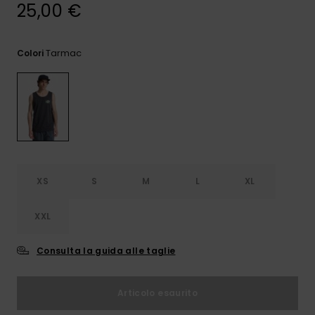
e accedi al
25,00 €
nostro
modulo di
contatto.
Tarmac
Colori
Consulta
le FAQ
XS
S
M
L
XL
XXL
Consulta la guida alle taglie
Articolo esaurito