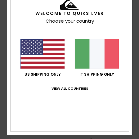
Comfort
: 5
Rapporto qualità-prezzo
: 5
Taglia
: Troppo
/5
/5
grande
Materiale
: 5
Colore
: 5
/5
/5
WELCOME TO QUIKSILVER
Consiglio questo prodotto
Choose your country
4
/5
Jean-Michel
10. luglio 2026
Acquisto verificato
Molto bene
US SHIPPING ONLY
IT SHIPPING ONLY
Mostra originale - Français
Comfort
: 4
Rapporto qualità-prezzo
: 4
Taglia
: Taglia
/5
/5
perfetta
Materiale
: 4
Colore
: 4
/5
/5
VIEW ALL COUNTRIES
Consiglio questo prodotto
5
/5