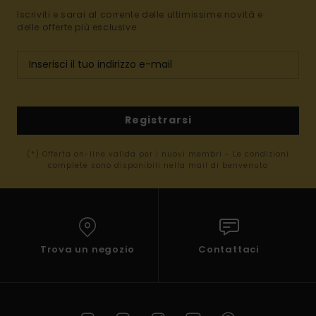
Iscriviti e sarai al corrente delle ultimissime novità e
delle offerte più esclusive.
Registrarsi
(*) Offerta on-line valida per i nuovi membri - Le condizioni
complete sono disponibili nella mail di benvenuto
Trova un negozio
Contattaci