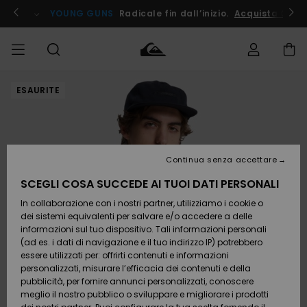
Salta
alle
ito !
YOUNG GUNS
Radicale fin dall’inizio.
Acquista Ora
informazioni
sul
prodotto
ESAURITE
Accedi al tuo
UOMO
Abbigliamento
Abbigliamento
Shop
Surf Shop
Snow
Outlet
ordine
Uomo
Shop
Uomo
Uomo
BAMBINO
Spedizione
Accessori
Accessori
Nuovi
arrivi
Surf Shop
Outlet
Continua senza accettare
DONNA
Bambino
Snow
Bambino
Resi
Shop
SCEGLI COSA SUCCEDE AI TUOI DATI PERSONALI
Calzature
Calzature
Bambino
In collaborazione con i nostri partner, utilizziamo i cookie o
e
e
Da
SURF
Pagamento
infradito
infradito
Scoprire
Highlights
Outlet
dei sistemi equivalenti per salvare e/o accedere a delle
Donna
informazioni sul tuo dispositivo. Tali informazioni personali
SNOW
Snow
(ad es. i dati di navigazione e il tuo indirizzo IP) potrebbero
Buono regalo
Shop
essere utilizzati per: offrirti contenuti e informazioni
Surf /
Surf /
Snow
Comunità
Donna
personalizzati, misurare l’efficacia dei contenuti e della
Acqua
Acqua
OUTLET
pubblicità, per fornire annunci personalizzati, conoscere
Quiksilver
meglio il nostro pubblico o sviluppare e migliorare i prodotti
Freedom