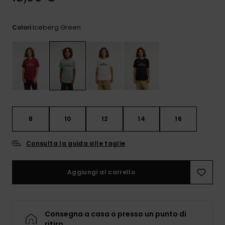
e accedi al
nostro
modulo di
Iceberg Green
Colori
contatto.
Consulta
le FAQ
8
10
12
14
16
Consulta la guida alle taglie
Aggiungi al carrello
Consegna a casa o presso un punto di
ritiro