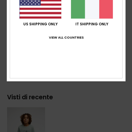
Vestibilità:
vestibilità Regular
Collo:
girocollo
Altro:
serigrafia sul petto
US SHIPPING ONLY
IT SHIPPING ONLY
Marcatura:
etichetta tessuta sulla manica
VIEW ALL COUNTRIES
Composizione
[Tessuto principale] 70% cotone, 30%
cotone riciclato
Spedizioni e Resi
Visti di recente