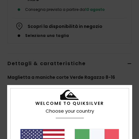
Consegna prevista a partire da
10 agosto
Scopri la disponibilità in negozio
Seleziona una taglia
Dettagli & caratteristiche
Maglietta a maniche corte Verde Ragazzo 8-16
Style
EQBZT05019
Codice colore
ghg0
Caratteristiche
WELCOME TO QUIKSILVER
Choose your country
MADE BETTER
25% cotone riciclato da scarti di produzione tessile
Tessuto:
70% cotone, 30% jersey di cotone riciclato
[160 g/m2]