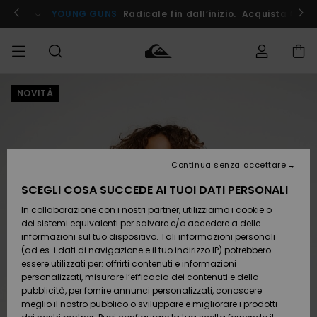
Salta
alle
ito !
YOUNG GUNS
Radicale fin dall’inizio.
Acquista Ora
informazioni
sul
prodotto
NOVITÀ
Accedi al tuo
UOMO
Abbigliamento
Abbigliamento
Shop
Surf Shop
Snow
Outlet
ordine
Uomo
Shop
Uomo
Uomo
BAMBINO
Spedizione
Accessori
Accessori
Nuovi
arrivi
Surf Shop
Outlet
Continua senza accettare
DONNA
Bambino
Snow
Bambino
Resi
Shop
SCEGLI COSA SUCCEDE AI TUOI DATI PERSONALI
Calzature
Calzature
Bambino
In collaborazione con i nostri partner, utilizziamo i cookie o
e
e
Da
SURF
Pagamento
infradito
infradito
Scoprire
Highlights
Outlet
dei sistemi equivalenti per salvare e/o accedere a delle
Donna
informazioni sul tuo dispositivo. Tali informazioni personali
SNOW
Snow
(ad es. i dati di navigazione e il tuo indirizzo IP) potrebbero
Buono regalo
Shop
essere utilizzati per: offrirti contenuti e informazioni
Surf /
Surf /
Snow
Comunità
Donna
personalizzati, misurare l’efficacia dei contenuti e della
Acqua
Acqua
OUTLET
pubblicità, per fornire annunci personalizzati, conoscere
Quiksilver
meglio il nostro pubblico o sviluppare e migliorare i prodotti
Freedom