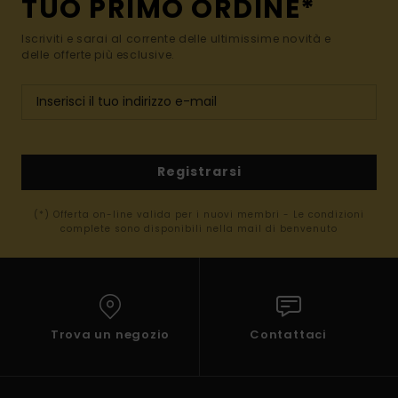
TUO PRIMO ORDINE*
Iscriviti e sarai al corrente delle ultimissime novità e
delle offerte più esclusive.
Registrarsi
(*) Offerta on-line valida per i nuovi membri - Le condizioni
complete sono disponibili nella mail di benvenuto
Trova un negozio
Contattaci