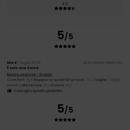
4.5
5
/5
Mark
7. luglio 2026
Acquisto verificato
È solo una borsa
Mostra originale - English
Comfort
: 5
Rapporto qualità-prezzo
: 3
Taglia
: Taglia
/5
/5
perfetta
Materiale
: 3
Colore
: 4
/5
/5
Consiglio questo prodotto
5
/5