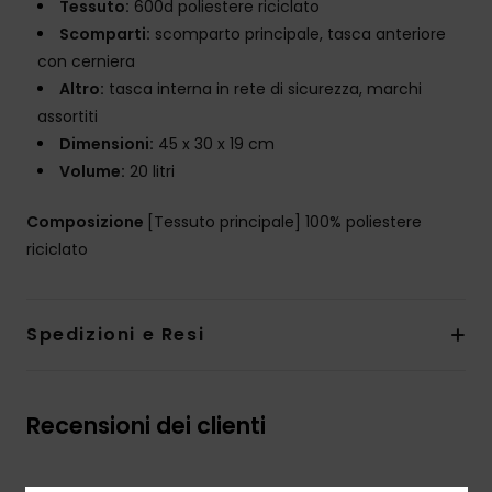
Tessuto:
600d poliestere riciclato
Scomparti:
scomparto principale, tasca anteriore
con cerniera
Altro:
tasca interna in rete di sicurezza, marchi
assortiti
Dimensioni:
45 x 30 x 19 cm
Volume:
20 litri
Composizione
[Tessuto principale] 100% poliestere
riciclato
Spedizioni e Resi
Recensioni dei clienti