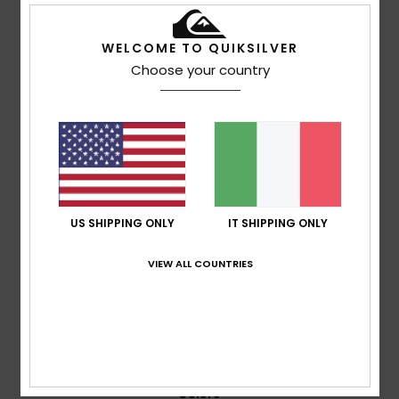
Punteggio medio
5.0
WELCOME TO QUIKSILVER
/5
Choose your country
basato su
2 recensioni verificate
dal giugno 2026
Il 100% dei nostri clienti consiglia questo prodotto
Comfort
5.0
US SHIPPING ONLY
IT SHIPPING ONLY
Rapporto qualità-prezzo
VIEW ALL COUNTRIES
4.0
Taglia
Materiale
4.0
Troppo piccolo
Troppo grande
Colore