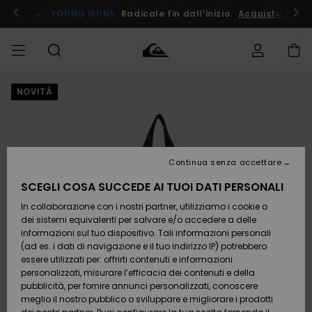
Salta
alle
ito !
YOUNG GUNS
Radicale fin dall’inizio.
Acquista Ora
informazioni
sul
prodotto
NOVITÀ
Accedi al tuo
UOMO
Abbigliamento
Abbigliamento
Shop
Surf Shop
Snow
Outlet
ordine
Uomo
Shop
Uomo
Uomo
BAMBINO
Spedizione
Accessori
Accessori
Nuovi
arrivi
Surf Shop
Outlet
Continua senza accettare
DONNA
Bambino
Snow
Bambino
Resi
Shop
SCEGLI COSA SUCCEDE AI TUOI DATI PERSONALI
Calzature
Calzature
Bambino
In collaborazione con i nostri partner, utilizziamo i cookie o
e
e
Da
SURF
Pagamento
infradito
infradito
Scoprire
Highlights
Outlet
dei sistemi equivalenti per salvare e/o accedere a delle
Donna
informazioni sul tuo dispositivo. Tali informazioni personali
SNOW
Snow
(ad es. i dati di navigazione e il tuo indirizzo IP) potrebbero
Buono regalo
Shop
essere utilizzati per: offrirti contenuti e informazioni
Surf /
Surf /
Snow
Comunità
Donna
personalizzati, misurare l’efficacia dei contenuti e della
Acqua
Acqua
OUTLET
pubblicità, per fornire annunci personalizzati, conoscere
Quiksilver
meglio il nostro pubblico o sviluppare e migliorare i prodotti
Freedom