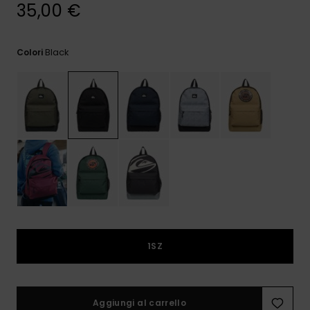
e accedi al
35,00 €
nostro
modulo di
contatto.
Black
Colori
Consulta
le FAQ
1SZ
Aggiungi al carrello