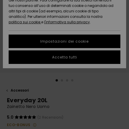
dei nostri partner. Puoi configurare la tua scelta fornendo il
Da
tuo consenso all’uso di determinati cookie o negandolo ad
Snow
Neve
AIUTO &
Scoprire
Protezione
altri tipi di cookie (ad esempio, alcuni cookie di tipo
CONTATTI
dei dati
analitico). Per ulteriori informazioni consulta la nostra
politica sui cookie
e
l'informativa sulla privacy
.
Nuovi
Nuovi
Comunità
SOSTENIBILITA
Guida alle
arrivi
arrivi
taglie
Impostazioni dei cookie
NEGOZI
Da
Da
Avvia una
Accetta tutti
Scoprire
Scoprire
QUIKSILVER
conversazione
APP
per ottenere
la risposta
più rapida
WISHLIST
alla tua
domanda.
Accessori
Avvia una
Everyday 20L
conversazione
Zainetto Nero Uomo
Trova le
risposte alle
5.0
(2 Recensioni)
domande
ECO-BONUS
più frequenti