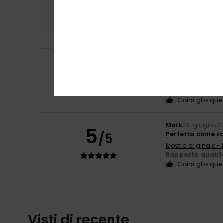
Comfort
Rapp
5.0
Mark
7. luglio 202
5
/5
È solo una borsa
Mostra originale - 
Comfort
: 5
Rap
/5
Consiglio que
Mark
23. giugno 2
5
/5
Perfetta come zai
Mostra originale - 
Rapporto qualit
Consiglio que
Visti di recente