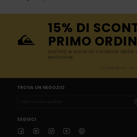
15% DI SCON
PRIMO ORDIN
Iscriviti e sarai al corrente dell
esclusive.
(*) Offerta on-line
TROVA UN NEGOZIO
SEGUICI