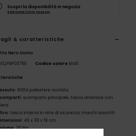
Scopri la disponibilità in negozio
Seleziona il mio negozio
agli & caratteristiche
etto Nero Uomo
EQYBP03755
Codice colore
kta0
teristiche
essuto:
600d poliestere riciclato
comparti:
scomparto principale, tasca anteriore con
iera
ltro:
tasca interna in rete di sicurezza, marchi assortiti
imensioni:
45 x 30 x 19 cm
olume:
20 litri