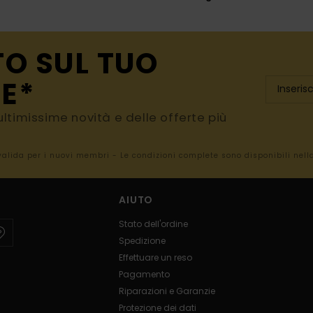
TO SUL TUO
E*
e ultimissime novità e delle offerte più
 valida per i nuovi membri - Le condizioni complete sono disponibili nel
AIUTO
Stato dell'ordine
Spedizione
Effettuare un reso
Pagamento
Riparazioni e Garanzie
Protezione dei dati