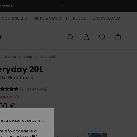
criviti
SOSTENIBILITA
AIUTO & CONTATTI
NEGOZI
CARTA REGALO
T
Donna
Shop
Accessori
eryday 20L
etto Nero Uomo
(2 Recensioni)
BONUS
00 €
inua senza accettare
Tarmac
i
vare e/o accedere a
 il tuo indirizzo IP)