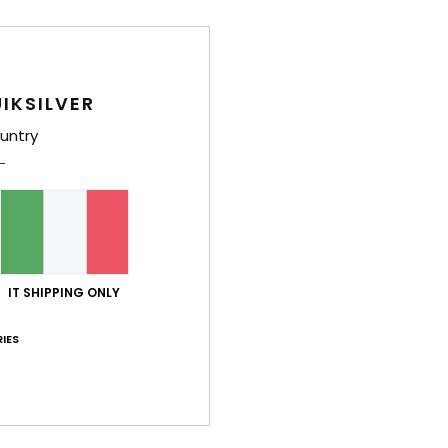
Comp
Sped
IKSILVER
untry
Punteggio medio
5.0
IT SHIPPING ONLY
/5
IES
basato su
2 recensioni verificate
dal giugno 2026
Il 100% dei nostri clienti consiglia questo prodotto