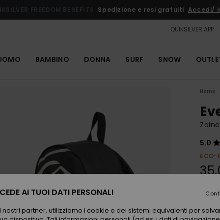
IKSILVER FREEDOM BENEFITS
Spedizione e resi gratuiti
Accedi/ is
QUIKSILVER APP
UOMO
BAMBINO
DONNA
SURF
SNOW
OUTLE
Home
Ev
Zain
5.0
ECO-
35,
EDE AI TUOI DATI PERSONALI
Cont
Color
 nostri partner, utilizziamo i cookie o dei sistemi equivalenti per sal
uo dispositivo. Tali informazioni personali (ad es. i dati di navigazione e