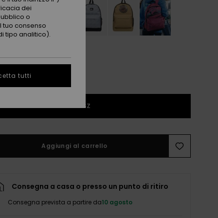
ficacia dei
pubblico o
 il tuo consenso
 tipo analitico).
etta tutti
1SZ
Aggiungi al carrello
Consegna a casa o presso un punto di ritiro
Consegna prevista a partire da
10 agosto