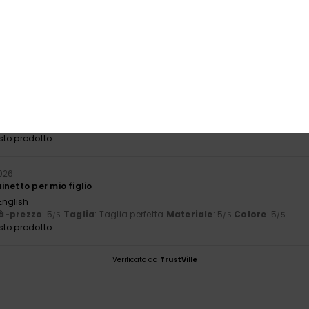
orto qualità-prezzo
Taglia
Mate
4.0
4
Troppo piccolo
Troppo grande
6
English
porto qualità-prezzo
: 3
Taglia
: Taglia perfetta
Materiale
: 3
Co
/5
/5
sto prodotto
026
netto per mio figlio
English
à-prezzo
: 5
Taglia
: Taglia perfetta
Materiale
: 5
Colore
: 5
/5
/5
/5
sto prodotto
Verificato da
TrustVille