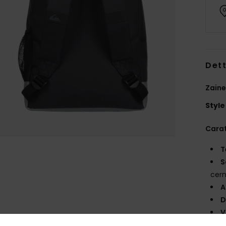
Dett
Zain
Style
Carat
T
S
cern
A
D
V