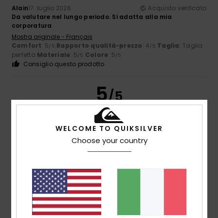
Alain
17. luglio 2026
Acquisto verificato
Da valutare nel lungo periodo. Si adatta alla mia
corporatura
Mostra originale - Français
Comfort
: 5
Rapporto qualità-prezzo
: 4
Taglia
: Taglia
/5
/5
perfetta
Materiale
: 5
Colore
: 5
/5
/5
Consiglio questo prodotto
5
/5
WELCOME TO QUIKSILVER
Choose your country
Raimond
16. luglio 2026
Acquisto verificato
Comodo e bello
Mostra originale - Castellano
Comfort
: 5
Rapporto qualità-prezzo
: 5
Taglia
: Taglia
/5
/5
perfetta
Materiale
: 5
Colore
: 5
/5
/5
Consiglio questo prodotto
5