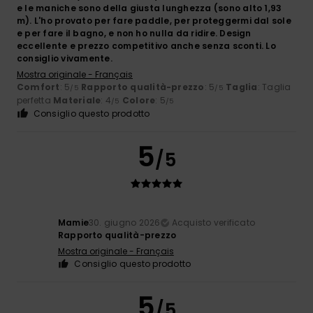
e le maniche sono della giusta lunghezza (sono alto 1,93
m). L'ho provato per fare paddle, per proteggermi dal sole
e per fare il bagno, e non ho nulla da ridire. Design
eccellente e prezzo competitivo anche senza sconti. Lo
consiglio vivamente.
Mostra originale - Français
Comfort
: 5
Rapporto qualità-prezzo
: 5
Taglia
: Taglia
/5
/5
perfetta
Materiale
: 4
Colore
: 5
/5
/5
Consiglio questo prodotto
5
/5
Mamie
30. giugno 2026
Acquisto verificato
Rapporto qualità-prezzo
Mostra originale - Français
Consiglio questo prodotto
5
/5