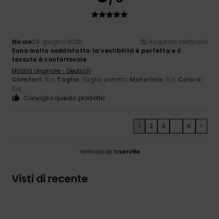
Nicole
29. giugno 2026
Acquisto verificato
Sono molto soddisfatto: la vestibilità è perfetta e il
tessuto è confortevole
Mostra originale - Deutsch
Comfort
: 5
Taglia
: Taglia perfetta
Materiale
: 5
Colore
:
/5
/5
5
/5
Consiglio questo prodotto
1
2
3
...
6
>
Verificato da
TrustVille
Visti di recente