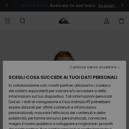
Salta
alle
ito !
YOUNG GUNS
Radicale fin dall’inizio.
Acquista Ora
informazioni
sul
prodotto
Accedi al tuo
UOMO
Abbigliamento
Abbigliamento
Shop
Surf Shop
Snow
Outlet
ordine
Uomo
Shop
Uomo
Uomo
BAMBINO
Spedizione
Accessori
Accessori
Nuovi
arrivi
Surf Shop
Outlet
Continua senza accettare
DONNA
Bambino
Snow
Bambino
Resi
Shop
SCEGLI COSA SUCCEDE AI TUOI DATI PERSONALI
Calzature
Calzature
Bambino
In collaborazione con i nostri partner, utilizziamo i cookie o
e
e
Da
SURF
Pagamento
infradito
infradito
Scoprire
Highlights
Outlet
dei sistemi equivalenti per salvare e/o accedere a delle
Donna
informazioni sul tuo dispositivo. Tali informazioni personali
SNOW
Snow
(ad es. i dati di navigazione e il tuo indirizzo IP) potrebbero
Buono regalo
Shop
essere utilizzati per: offrirti contenuti e informazioni
Surf /
Surf /
Snow
Comunità
Donna
personalizzati, misurare l’efficacia dei contenuti e della
Acqua
Acqua
OUTLET
pubblicità, per fornire annunci personalizzati, conoscere
Quiksilver
meglio il nostro pubblico o sviluppare e migliorare i prodotti
Freedom