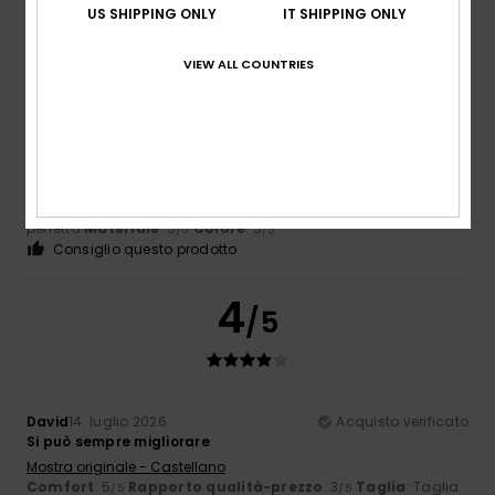
/5
US SHIPPING ONLY
IT SHIPPING ONLY
VIEW ALL COUNTRIES
Jean-baptiste
15. luglio 2026
Acquisto verificato
È un classico: il taglio è perfetto, il tessuto, l'elasticità...
Avevo una versione Bali con il logo al centro e quello sulla
manica più grande... È una novità...
Mostra originale - Français
Comfort
: 5
Rapporto qualità-prezzo
: 5
Taglia
: Taglia
/5
/5
perfetta
Materiale
: 5
Colore
: 5
/5
/5
Consiglio questo prodotto
4
/5
David
14. luglio 2026
Acquisto verificato
Si può sempre migliorare
Mostra originale - Castellano
Comfort
: 5
Rapporto qualità-prezzo
: 3
Taglia
: Taglia
/5
/5