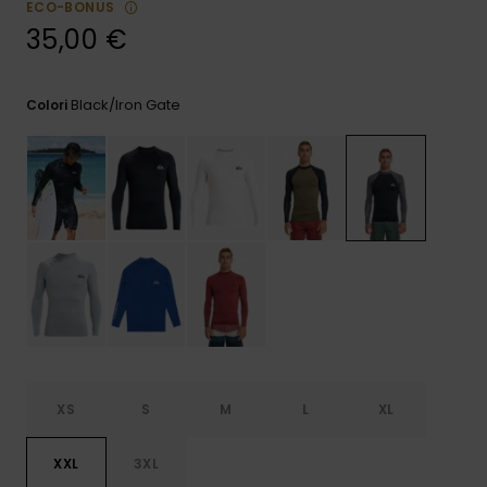
ECO-BONUS
e accedi al
nostro
35,00 €
modulo di
contatto.
Black/iron Gate
Colori
Consulta
le FAQ
XS
S
M
L
XL
XXL
3XL