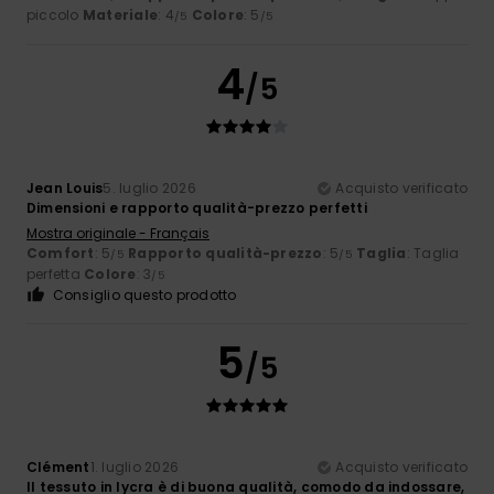
piccolo
Materiale
: 4
Colore
: 5
/5
/5
4
/5
Jean Louis
5. luglio 2026
Acquisto verificato
Dimensioni e rapporto qualità-prezzo perfetti
Mostra originale - Français
Comfort
: 5
Rapporto qualità-prezzo
: 5
Taglia
: Taglia
/5
/5
perfetta
Colore
: 3
/5
Consiglio questo prodotto
5
/5
Clément
1. luglio 2026
Acquisto verificato
Il tessuto in lycra è di buona qualità, comodo da indossare,