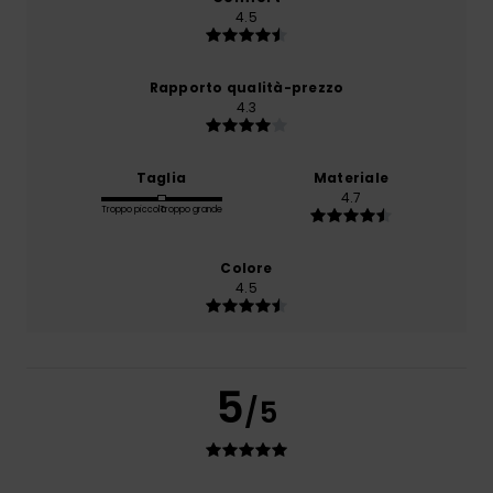
4.5
Rapporto qualità-prezzo
4.3
Taglia
Materiale
4.7
Troppo piccolo
Troppo grande
Colore
4.5
5
/5