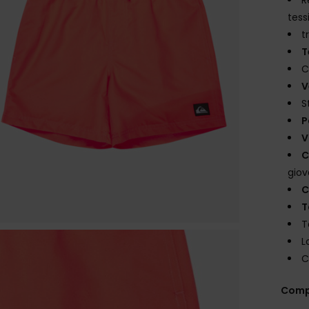
tess
t
T
C
V
S
P
V
C
gio
C
T
T
L
C
Comp