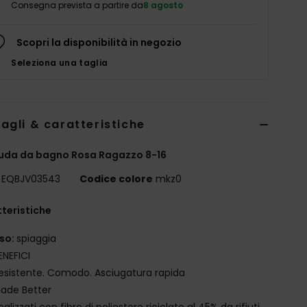
Consegna prevista a partire da
8 agosto
Scopri la disponibilità in negozio
Seleziona una taglia
agli & caratteristiche
uda da bagno Rosa Ragazzo 8-16
EQBJV03543
Codice colore
mkz0
teristiche
so:
spiaggia
ENEFICI
esistente. Comodo. Asciugatura rapida
ade Better
ealizzati con fibre di poliestere riciclate al 45% da rifiuti