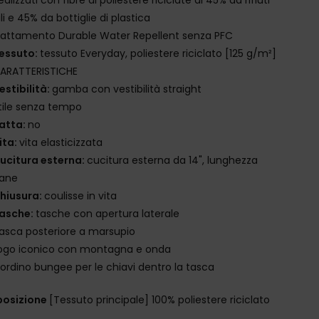
ili e 45% da bottiglie di plastica
rattamento Durable Water Repellent senza PFC
essuto:
tessuto Everyday, poliestere riciclato [125 g/m²]
ARATTERISTICHE
estibilità:
gamba con vestibilità straight
tile senza tempo
atta:
no
ita:
vita elasticizzata
ucitura esterna:
cucitura esterna da 14", lunghezza
vane
hiusura:
coulisse in vita
asche:
tasche con apertura laterale
asca posteriore a marsupio
ogo iconico con montagna e onda
ordino bungee per le chiavi dentro la tasca
osizione
[Tessuto principale] 100% poliestere riciclato