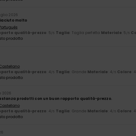
luglio 2026
piaciuto molto
 Português
porto qualità-prezzo
: 5
Taglia
: Taglia perfetta
Materiale
: 5
Co
/5
/5
sto prodotto
 Castellano
porto qualità-prezzo
: 4
Taglia
: Grande
Materiale
: 4
Colore
: 
/5
/5
sto prodotto
io 2026
stanza prodotti con un buon rapporto qualità-prezzo.
 Castellano
porto qualità-prezzo
: 4
Taglia
: Grande
Materiale
: 4
Colore
: 
/5
/5
sto prodotto
26