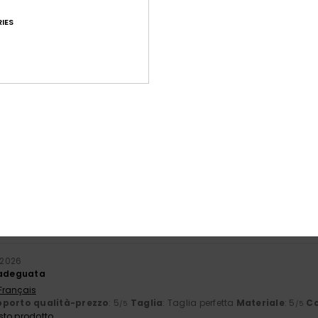
IES
Punteggio medio
4.7
/5
basato su
32 recensioni verificate
dal aprile 2026
Il 81% dei nostri clienti consiglia questo prodotto
orto qualità-prezzo
Taglia
Mate
4.6
4
Troppo piccolo
Troppo grande
o 2026
 adeguata
 Français
porto qualità-prezzo
: 5
Taglia
: Taglia perfetta
Materiale
: 5
Co
/5
/5
sto prodotto