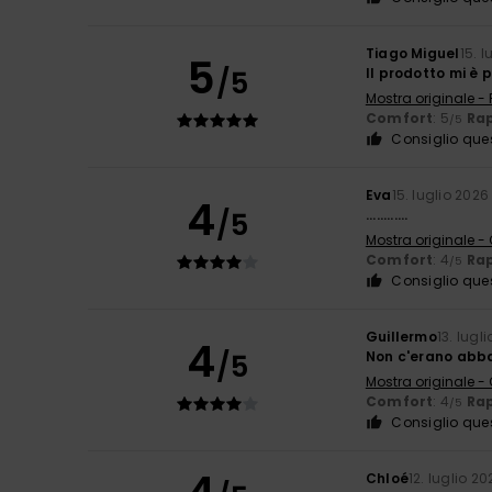
Tiago Miguel
15. 
5
/5
Il prodotto mi è 
Mostra originale -
Comfort
: 5
Rap
/5
Consiglio que
Eva
15. luglio 2026
4
/5
............
Mostra originale -
Comfort
: 4
Rap
/5
Consiglio que
Guillermo
13. lugl
4
/5
Non c'erano abba
Mostra originale -
Comfort
: 4
Rap
/5
Consiglio que
Chloé
12. luglio 20