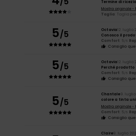
4
/5
Termine di ricezi
Mostra originale -
Taglia
: Taglia pe
5
Octavia
12. luglio
/5
Conosco il prodot
Comfort
: 5
Rap
/5
Consiglio que
5
Octavia
12. luglio
/5
Perché prodotto 
Comfort
: 5
Rap
/5
Consiglio que
Chantale
9. lugli
5
/5
colore a tinta un
Mostra originale -
Comfort
: 5
Rap
/5
Consiglio que
Claire
9. luglio 20