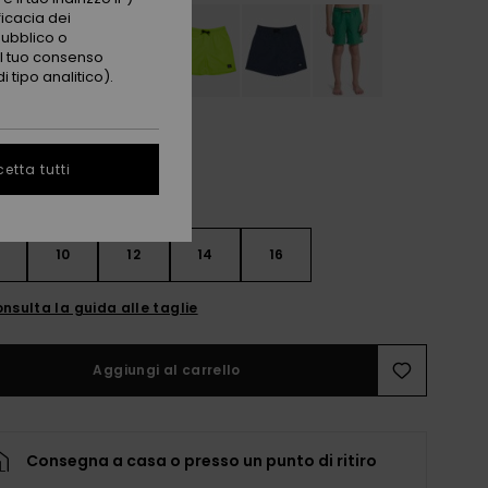
ficacia dei
pubblico o
 il tuo consenso
 tipo analitico).
etta tutti
10
12
14
16
nsulta la guida alle taglie
Aggiungi al carrello
Consegna a casa o presso un punto di ritiro