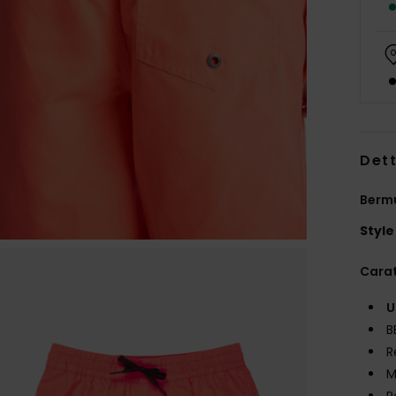
Dett
Berm
Style
Carat
U
B
R
M
R