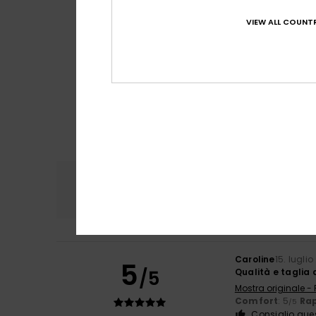
VIEW ALL COUNTR
Comfort
Rapp
4.7
Caroline
15. lugli
5
/5
Qualità e taglia
Mostra originale -
Comfort
: 5
Rap
/5
Consiglio que