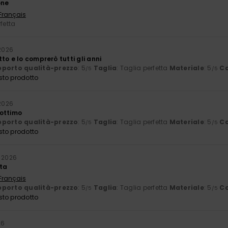
one
 Français
rfetta
 2026
to e lo comprerò tutti gli anni
porto qualità-prezzo
: 5
Taglia
: Taglia perfetta
Materiale
: 5
Co
/5
/5
sto prodotto
 2026
ottimo
porto qualità-prezzo
: 5
Taglia
: Taglia perfetta
Materiale
: 5
Co
/5
/5
sto prodotto
o 2026
ita
 Français
porto qualità-prezzo
: 5
Taglia
: Taglia perfetta
Materiale
: 5
Co
/5
/5
sto prodotto
26