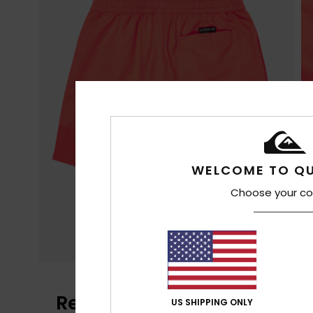
WELCOME TO QU
Choose your co
Recensioni dei clienti
US SHIPPING ONLY