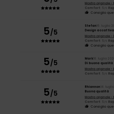
Mostra originale -
Comfort
: 5
Rap
/5
Consiglio que
Stefan
16. luglio 
5
/5
Design accattiv
Mostra originale -
Comfort
: 5
Rap
/5
Consiglio que
5
Mark
16. luglio 20
/5
Di buona qualità
Mostra originale - 
Comfort
: 5
Rap
/5
Rhiannon
14. lugli
5
/5
Buona qualità
Mostra originale - 
Comfort
: 5
Rap
/5
Consiglio que