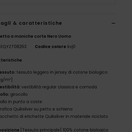
agli & caratteristiche
etta a maniche corte Nero Uomo
EQYZT08263
Codice colore
kvj0
teristiche
essuto:
tessuto leggero in jersey di cotone biologico
 g/m²]
estibilità:
vestibilità regular classica e comoda
ollo:
girocollo
ollo in punto a coste
rafica Quiksilver su petto e schiena
acchetto di etichette Quiksilver in materiale riciclato
osizione
[Tessuto principale] 100% cotone biologico