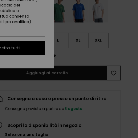
ficacia dei
pubblico o
 il tuo consenso
 tipo analitico).
S
S
M
L
XL
XXL
etta tutti
nsulta la guida alle taglie
Aggiungi al carrello
Consegna a casa o presso un punto di ritiro
Consegna prevista a partire da
8 agosto
Scopri la disponibilità in negozio
Seleziona una taglia