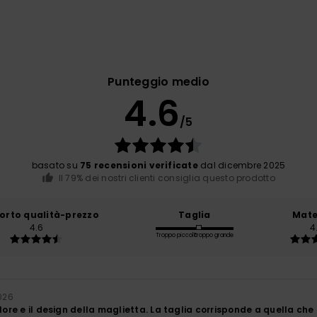
Punteggio medio
4.6
/5
basato su
75 recensioni verificate
dal dicembre 2025
Il 79% dei nostri clienti consiglia questo prodotto
orto qualità-prezzo
Taglia
Mate
4.6
4
Troppo piccolo
Troppo grande
2026
olore e il design della maglietta. La taglia corrisponde a quella che 