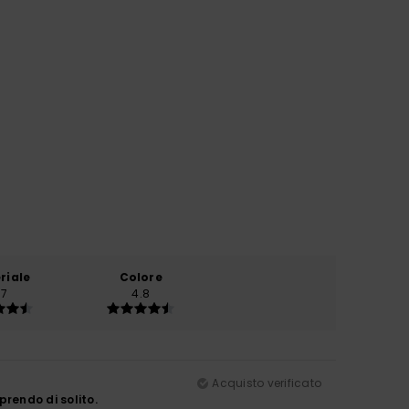
riale
Colore
.7
4.8
Acquisto verificato
prendo di solito.