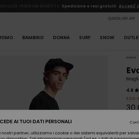
IKSILVER FREEDOM BENEFITS
Spedizione e resi gratuiti
Accedi/ is
QUIKSILVER APP
UOMO
BAMBINO
DONNA
SURF
SNOW
OUTLE
Home
Ev
Magl
4.6
ECO-
30,
EDE AI TUOI DATI PERSONALI
Cont
Color
 nostri partner, utilizziamo i cookie o dei sistemi equivalenti per sal
uo dispositivo. Tali informazioni personali (ad es. i dati di navigazione e