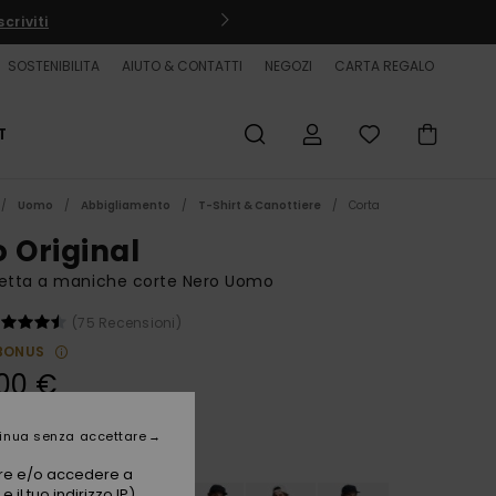
criviti
SOSTENIBILITA
AIUTO & CONTATTI
NEGOZI
CARTA REGALO
T
Uomo
Abbigliamento
T-Shirt & Canottiere
Corta
o Original
ietta a maniche corte Nero Uomo
(75 Recensioni)
BONUS
00 €
inua senza accettare
Black
i
vare e/o accedere a
 il tuo indirizzo IP)