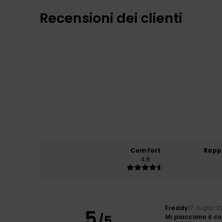
Recensioni dei clienti
Comfort
Rapp
4.8
Freddy
17. luglio 
5
/5
Mi piacciono il c