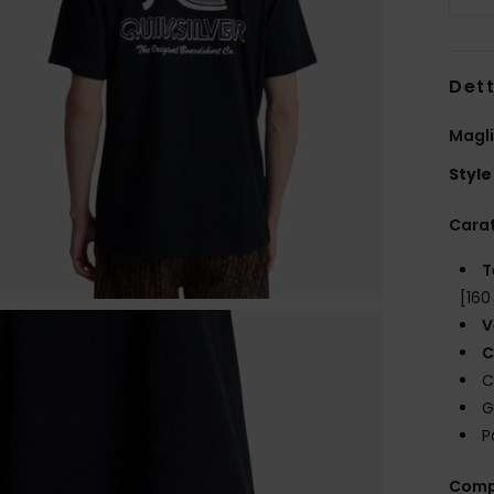
Dett
Magli
Style
Carat
T
[160
V
C
C
G
P
Comp