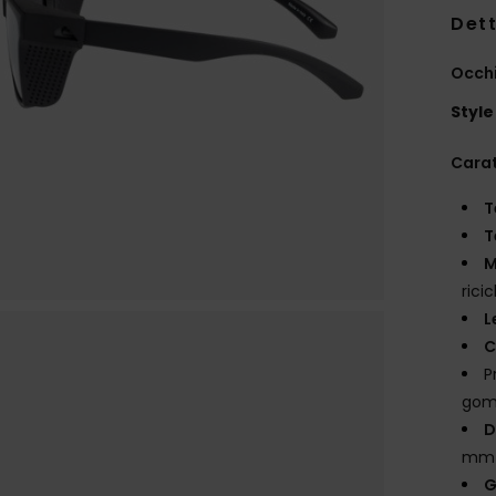
Dett
Occhi
Style
Carat
T
T
M
rici
L
C
P
go
D
mm /
G