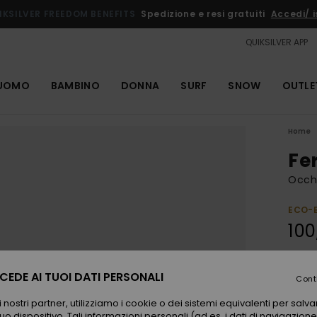
IKSILVER FREEDOM BENEFITS
Spedizione e resi gratuiti
Accedi/ is
QUIKSILVER APP
UOMO
BAMBINO
DONNA
SURF
SNOW
OUTLE
Home
Fe
Occhi
ECO-
100
Color
EDE AI TUOI DATI PERSONALI
Cont
 nostri partner, utilizziamo i cookie o dei sistemi equivalenti per sal
uo dispositivo. Tali informazioni personali (ad es. i dati di navigazione e