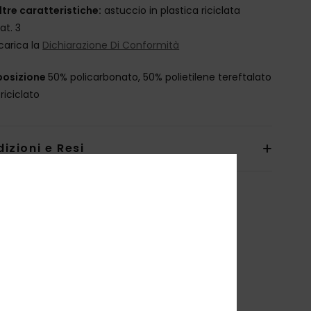
ltre caratteristiche:
astuccio in plastica riciclata
at. 3
carica la
Dichiarazione Di Conformità
osizione
50% policarbonato, 50% polietilene tereftalato
riciclato
izioni e Resi