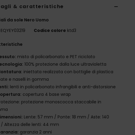
agli & caratteristiche
ali da sole Nero Uomo
EQYEY03219
Codice colore
ktd3
teristiche
essuto:
misto di policarbonato e PET riciclato
ecnologia:
100% protezione dalla luce ultravioletta
ontatura:
iniettata realizzata con bottiglie di plastica
clate e naselli in gomma
enti:
lenti in policarbonato infrangibili e anti-distorsione
opertura:
copertura 4 base wrap
rotezione: protezione monoscocca staccabile in
mma
imensioni:
Lente: 57 mm / Ponte: 18 mm / Aste: 140
 Altezza delle lenti: 44 mm
aranzia:
garanzia 2 anni