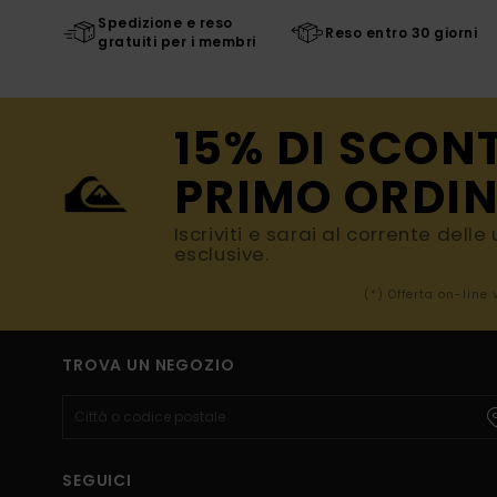
Spedizione e reso
Reso entro 30 giorni
gratuiti per i membri
15% DI SCON
PRIMO ORDIN
Iscriviti e sarai al corrente dell
esclusive.
(*) Offerta on-line
TROVA UN NEGOZIO
SEGUICI