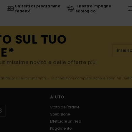
Unisciti al programma
Il nostro impegno
fedeltà
ecologico
TO SUL TUO
E*
e ultimissime novità e delle offerte più
 valida per i nuovi membri - Le condizioni complete sono disponibili nel
AIUTO
Stato dell'ordine
Spedizione
Effettuare un reso
Pagamento