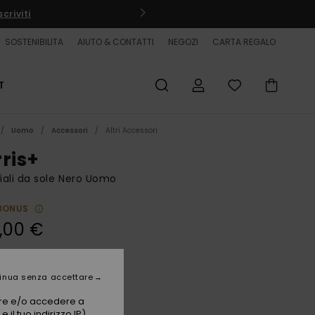
criviti
SOSTENIBILITA
AIUTO & CONTATTI
NEGOZI
CARTA REGALO
T
Uomo
Accessori
Altri Accessori
rris+
ali da sole Nero Uomo
BONUS
,00 €
Black/fl Silver
i
inua senza accettare
vare e/o accedere a
 il tuo indirizzo IP)