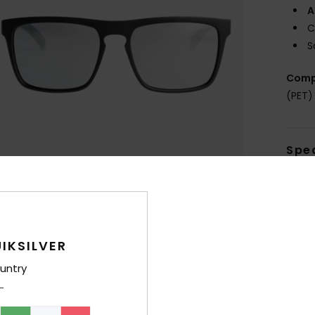
A
C
S
Comp
(PET) 
Sped
IKSILVER
untry