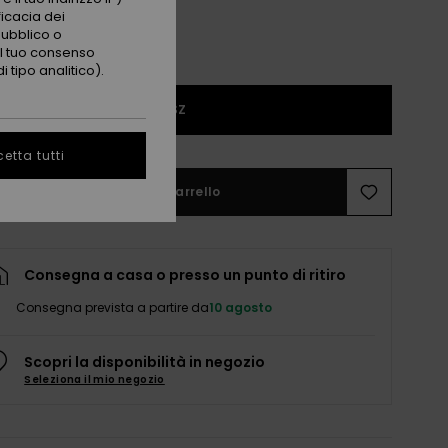
ficacia dei
pubblico o
 il tuo consenso
 tipo analitico).
1SZ
etta tutti
Aggiungi al carrello
Consegna a casa o presso un punto di ritiro
Consegna prevista a partire da
10 agosto
Scopri la disponibilità in negozio
Seleziona il mio negozio