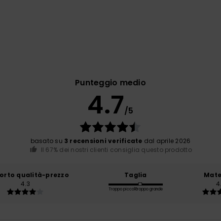
Punteggio medio
4.7
/5
basato su
3 recensioni verificate
dal aprile 2026
Il 67% dei nostri clienti consiglia questo prodotto
orto qualità-prezzo
Taglia
Mate
4.3
4
Troppo piccolo
Troppo grande