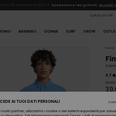
IKSILVER FREEDOM BENEFITS
Spedizione e resi gratuiti
Accedi/ is
QUIKSILVER APP
UOMO
BAMBINO
DONNA
SURF
SNOW
OUTLE
Home
Fi
Cami
4.7
65,00
39,
OUTL
EDE AI TUOI DATI PERSONALI
Cont
 nostri partner, utilizziamo i cookie o dei sistemi equivalenti per sal
Color
uo dispositivo. Tali informazioni personali (ad es. i dati di navigazione e