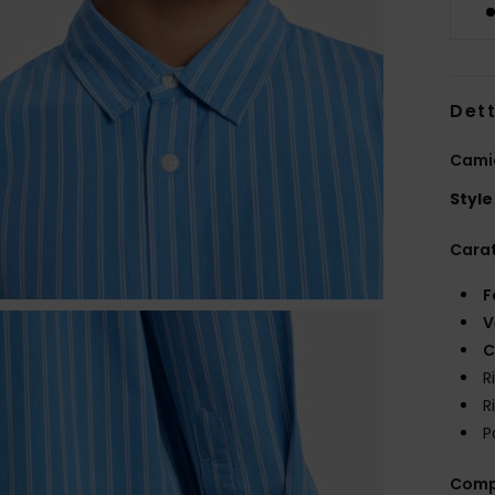
Dett
Camic
Style
Carat
F
V
C
R
R
P
Comp