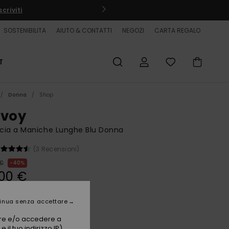
criviti
SOSTENIBILITA
AIUTO & CONTATTI
NEGOZI
CARTA REGALO
T
Donna
Shop
nvoy
cia a Maniche Lunghe Blu Donna
(3 Recensioni)
 €
40%
00 €
ET
inua senza accettare
vare e/o accedere a
Riviera Vertical Stripes
i
 il tuo indirizzo IP)