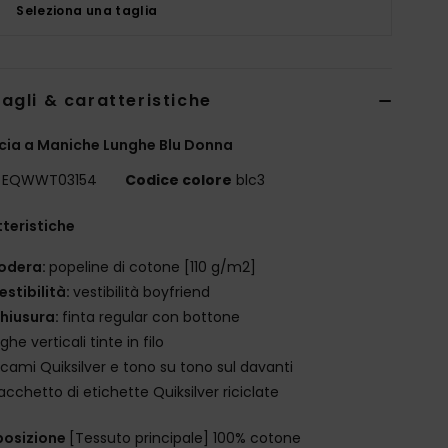
Seleziona una taglia
agli & caratteristiche
ia a Maniche Lunghe Blu Donna
EQWWT03154
Codice colore
blc3
teristiche
odera:
popeline di cotone [110 g/m2]
estibilità:
vestibilità boyfriend
hiusura:
finta regular con bottone
ighe verticali tinte in filo
icami Quiksilver e tono su tono sul davanti
acchetto di etichette Quiksilver riciclate
osizione
[Tessuto principale] 100% cotone