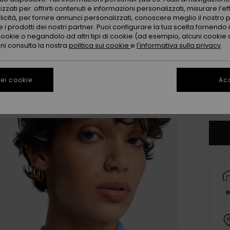
zzati per: offrirti contenuti e informazioni personalizzati, misurare l’ef
licità, per fornire annunci personalizzati, conoscere meglio il nostro 
 i prodotti dei nostri partner. Puoi configurare la tua scelta fornendo
cookie o negandolo ad altri tipi di cookie (ad esempio, alcuni cookie di
oni consulta la nostra
politica sui cookie
e
l'informativa sulla privacy
.
X
ei cookie
Acc
Co