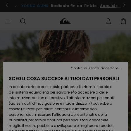
Salta
alle
ito !
YOUNG GUNS
Radicale fin dall’inizio.
Acquista Ora
informazioni
sul
prodotto
Accedi al tuo
UOMO
Abbigliamento
Abbigliamento
Shop
Surf Shop
Snow
Outlet
ordine
Uomo
Shop
Uomo
Uomo
BAMBINO
Spedizione
Accessori
Accessori
Nuovi
arrivi
Surf Shop
Outlet
Continua senza accettare
DONNA
Bambino
Snow
Bambino
Resi
Shop
SCEGLI COSA SUCCEDE AI TUOI DATI PERSONALI
Calzature
Calzature
Bambino
In collaborazione con i nostri partner, utilizziamo i cookie o
e
e
Da
SURF
Pagamento
infradito
infradito
Scoprire
Highlights
Outlet
dei sistemi equivalenti per salvare e/o accedere a delle
Donna
informazioni sul tuo dispositivo. Tali informazioni personali
SNOW
Snow
(ad es. i dati di navigazione e il tuo indirizzo IP) potrebbero
Buono regalo
Shop
essere utilizzati per: offrirti contenuti e informazioni
Surf /
Surf /
Snow
Comunità
Donna
personalizzati, misurare l’efficacia dei contenuti e della
Acqua
Acqua
OUTLET
pubblicità, per fornire annunci personalizzati, conoscere
Quiksilver
meglio il nostro pubblico o sviluppare e migliorare i prodotti
Freedom