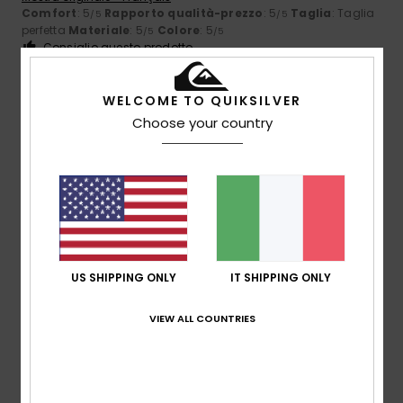
Comfort
: 5
Rapporto qualità-prezzo
: 5
Taglia
: Taglia
/5
/5
perfetta
Materiale
: 5
Colore
: 5
/5
/5
Consiglio questo prodotto
5
/5
WELCOME TO QUIKSILVER
Choose your country
Larisa
6. luglio 2026
Acquisto verificato
Perché stavo bene
Mostra originale - Castellano
Comfort
: 5
Rapporto qualità-prezzo
: 5
Taglia
: Troppo
/5
/5
grande
Materiale
: 5
Colore
: 5
/5
/5
US SHIPPING ONLY
IT SHIPPING ONLY
4
/5
VIEW ALL COUNTRIES
Milena
6. luglio 2026
Acquisto verificato