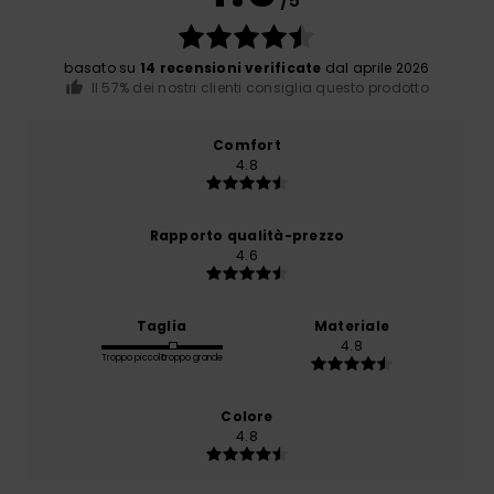
/5
basato su
14 recensioni verificate
dal aprile 2026
Il 57% dei nostri clienti consiglia questo prodotto
Comfort
4.8
Rapporto qualità-prezzo
4.6
Taglia
Materiale
4.8
Troppo piccolo
Troppo grande
Colore
4.8