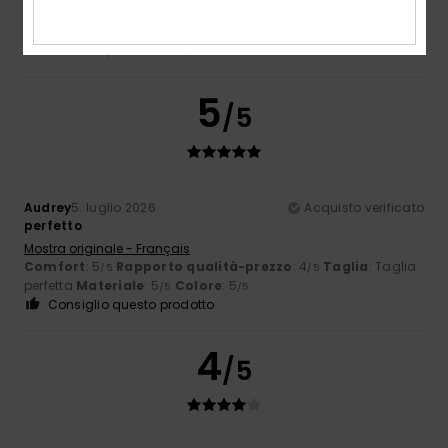
Trovate le taglie e assortimento
Comfort
: 4
Rapporto qualità-prezzo
: 4
Taglia
: Grande
/5
/5
Materiale
: 4
Colore
: 4
/5
/5
5
/5
Audrey
5. luglio 2026
Acquisto verificato
perfetto
Mostra originale - Français
Comfort
: 5
Rapporto qualità-prezzo
: 4
Taglia
: Taglia
/5
/5
perfetta
Materiale
: 5
Colore
: 5
/5
/5
Consiglio questo prodotto
4
/5