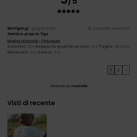
/5
Wolfgang
1. giugno 2026
Acquisto verificato
Sembra proprio figo
Mostra originale - Português
Comfort
: 5
Rapporto qualità-prezzo
: 4
Taglia
: Grande
/5
/5
Materiale
: 4
Colore
: 5
/5
/5
1
2
>
Verificato da
TrustVille
Visti di recente