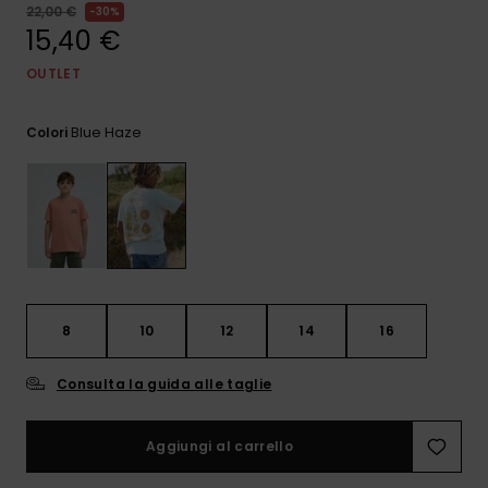
e accedi al
22,00 €
30%
nostro
15,40 €
modulo di
contatto.
OUTLET
Consulta
le FAQ
Blue Haze
Colori
8
10
12
14
16
Consulta la guida alle taglie
Aggiungi al carrello