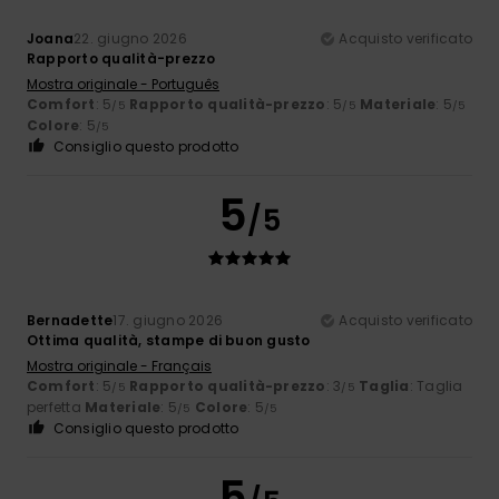
Joana
22. giugno 2026
Acquisto verificato
Rapporto qualità-prezzo
Mostra originale - Português
Comfort
: 5
Rapporto qualità-prezzo
: 5
Materiale
: 5
/5
/5
/5
Colore
: 5
/5
Consiglio questo prodotto
5
/5
Bernadette
17. giugno 2026
Acquisto verificato
Ottima qualità, stampe di buon gusto
Mostra originale - Français
Comfort
: 5
Rapporto qualità-prezzo
: 3
Taglia
: Taglia
/5
/5
perfetta
Materiale
: 5
Colore
: 5
/5
/5
Consiglio questo prodotto
5