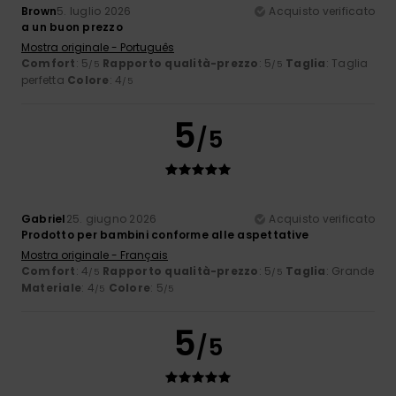
Brown
5. luglio 2026
Acquisto verificato
a un buon prezzo
Mostra originale - Português
Comfort
: 5
Rapporto qualità-prezzo
: 5
Taglia
: Taglia
/5
/5
perfetta
Colore
: 4
/5
5
/5
Gabriel
25. giugno 2026
Acquisto verificato
Prodotto per bambini conforme alle aspettative
Mostra originale - Français
Comfort
: 4
Rapporto qualità-prezzo
: 5
Taglia
: Grande
/5
/5
Materiale
: 4
Colore
: 5
/5
/5
5
/5