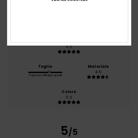
Comfort
5.0
Rapporto qualità-prezzo
5.0
Taglia
Materiale
4.5
Troppo piccolo
Troppo grande
Colore
5.0
5
/5