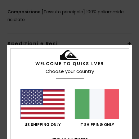
Composizione
[Tessuto principale] 100% poliammide
riciclato
Spedizioni e Resi
WELCOME TO QUIKSILVER
Recensioni dei clienti
Choose your country
Punteggio medio
5.0
/5
US SHIPPING ONLY
IT SHIPPING ONLY
basato su
2 recensioni verificate
dal novembre
2025
VIEW ALL COUNTRIES
Il 100% dei nostri clienti consiglia questo prodotto