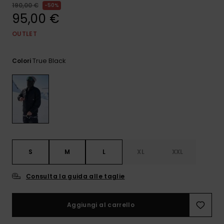
e accedi al
190,00 €
50%
nostro
95,00 €
modulo di
contatto.
OUTLET
Consulta
le FAQ
True Black
Colori
S
M
L
XL
XXL
Consulta la guida alle taglie
Aggiungi al carrello