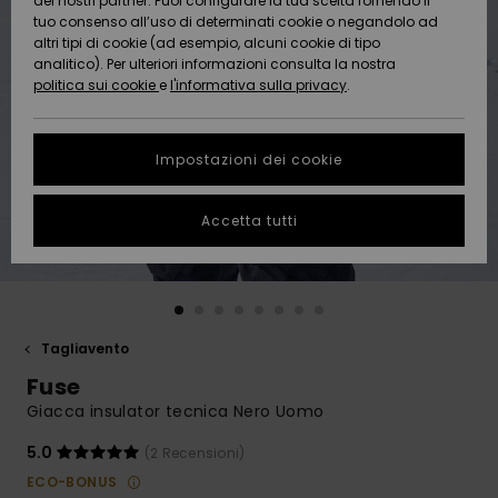
dei nostri partner. Puoi configurare la tua scelta fornendo il
Da
tuo consenso all’uso di determinati cookie o negandolo ad
Snow
Neve
AIUTO &
Scoprire
Protezione
altri tipi di cookie (ad esempio, alcuni cookie di tipo
CONTATTI
dei dati
analitico). Per ulteriori informazioni consulta la nostra
politica sui cookie
e
l'informativa sulla privacy
.
Nuovi
Nuovi
Comunità
SOSTENIBILITA
Guida alle
arrivi
arrivi
taglie
Impostazioni dei cookie
NEGOZI
Da
Da
Avvia una
Accetta tutti
Scoprire
Scoprire
QUIKSILVER
conversazione
APP
per ottenere
la risposta
più rapida
WISHLIST
alla tua
domanda.
Tagliavento
Avvia una
Fuse
conversazione
Giacca insulator tecnica Nero Uomo
Trova le
risposte alle
5.0
(2 Recensioni)
domande
ECO-BONUS
più frequenti