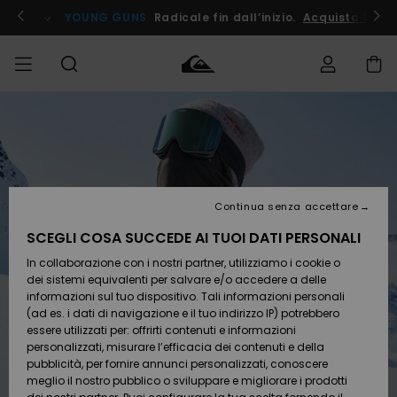
Salta
alle
ito !
YOUNG GUNS
Radicale fin dall’inizio.
Acquista Ora
informazioni
sul
prodotto
Accedi al tuo
UOMO
Abbigliamento
Abbigliamento
Shop
Surf Shop
Snow
Outlet
ordine
Uomo
Shop
Uomo
Uomo
BAMBINO
Spedizione
Accessori
Accessori
Nuovi
arrivi
Surf Shop
Outlet
Continua senza accettare
DONNA
Bambino
Snow
Bambino
Resi
Shop
SCEGLI COSA SUCCEDE AI TUOI DATI PERSONALI
Calzature
Calzature
Bambino
In collaborazione con i nostri partner, utilizziamo i cookie o
e
e
Da
SURF
Pagamento
infradito
infradito
Scoprire
Highlights
Outlet
dei sistemi equivalenti per salvare e/o accedere a delle
Donna
informazioni sul tuo dispositivo. Tali informazioni personali
SNOW
Snow
(ad es. i dati di navigazione e il tuo indirizzo IP) potrebbero
Buono regalo
Shop
essere utilizzati per: offrirti contenuti e informazioni
Surf /
Surf /
Snow
Comunità
Donna
personalizzati, misurare l’efficacia dei contenuti e della
Acqua
Acqua
OUTLET
pubblicità, per fornire annunci personalizzati, conoscere
Quiksilver
meglio il nostro pubblico o sviluppare e migliorare i prodotti
Freedom