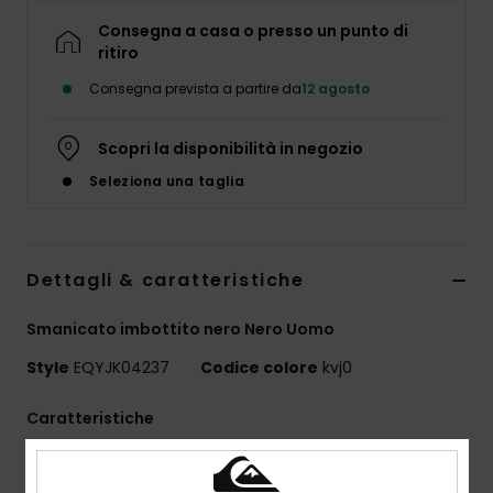
Consegna a casa o presso un punto di
ritiro
Consegna prevista a partire da
12 agosto
Scopri la disponibilità in negozio
Seleziona una taglia
Dettagli & caratteristiche
Smanicato imbottito nero Nero Uomo
Style
EQYJK04237
Codice colore
kvj0
Caratteristiche
Uso:
avventura quotidiana
Benefici