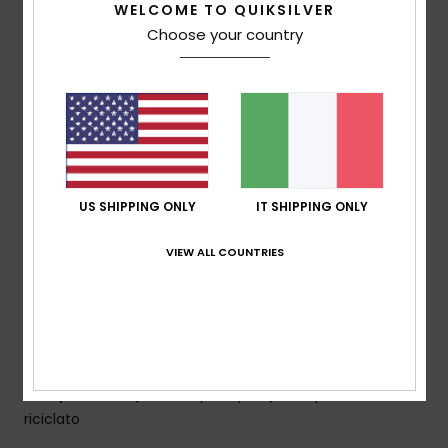
WELCOME TO QUIKSILVER
Tecnologia Quiksilver DryFlight®
Choose your country
grado warmflight®: 2/3
Peso di riempimento:
[300 g/m2]
MADE BETTER
80% nylon riciclato pre-consumo e poliestere
riciclato
Trattamento idrorepellente durevole senza PFC
Tessuto:
nylon riciclato [40 g/m2]
US SHIPPING ONLY
IT SHIPPING ONLY
Caratteristiche:
Vestibilità:
vestibilità Regular
VIEW ALL COUNTRIES
Fodera:
nylon riciclato [40 g/m2]
Chiusura:
cerniera integrale davanti
Tasche:
due tasche per le mani
Altro:
orlo e polsini elasticizzati
Composizione
[Tessuto principale] 100% poliammide
riciclato