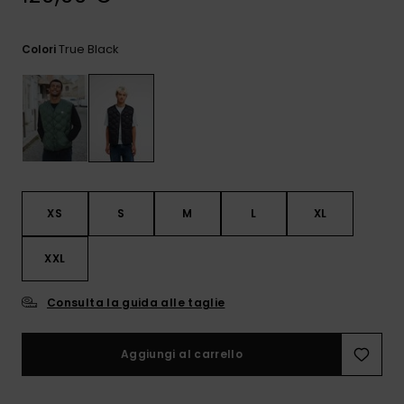
e accedi al
nostro
modulo di
True Black
Colori
contatto.
Consulta
le FAQ
XS
S
M
L
XL
XXL
Consulta la guida alle taglie
Aggiungi al carrello