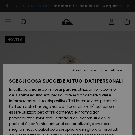
Salta
alle
ito !
YOUNG GUNS
Radicale fin dall’inizio.
Acquista Ora
informazioni
sul
prodotto
NOVITÀ
Accedi al tuo
UOMO
Abbigliamento
Abbigliamento
Shop
Surf Shop
Snow
Outlet
ordine
Uomo
Shop
Uomo
Uomo
BAMBINO
Spedizione
Accessori
Accessori
Nuovi
arrivi
Surf Shop
Outlet
Continua senza accettare
DONNA
Bambino
Snow
Bambino
Resi
Shop
SCEGLI COSA SUCCEDE AI TUOI DATI PERSONALI
Calzature
Calzature
Bambino
In collaborazione con i nostri partner, utilizziamo i cookie o
e
e
Da
SURF
Pagamento
infradito
infradito
Scoprire
Highlights
Outlet
dei sistemi equivalenti per salvare e/o accedere a delle
Donna
informazioni sul tuo dispositivo. Tali informazioni personali
SNOW
Snow
(ad es. i dati di navigazione e il tuo indirizzo IP) potrebbero
Buono regalo
Shop
essere utilizzati per: offrirti contenuti e informazioni
Surf /
Surf /
Snow
Comunità
Donna
personalizzati, misurare l’efficacia dei contenuti e della
Acqua
Acqua
OUTLET
pubblicità, per fornire annunci personalizzati, conoscere
Quiksilver
meglio il nostro pubblico o sviluppare e migliorare i prodotti
Freedom