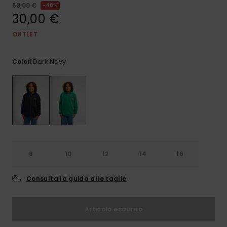
e accedi al
50,00 €
40%
nostro
30,00 €
modulo di
contatto.
OUTLET
Consulta
le FAQ
Dark Navy
Colori
8
10
12
14
16
Consulta la guida alle taglie
Articolo esaurito