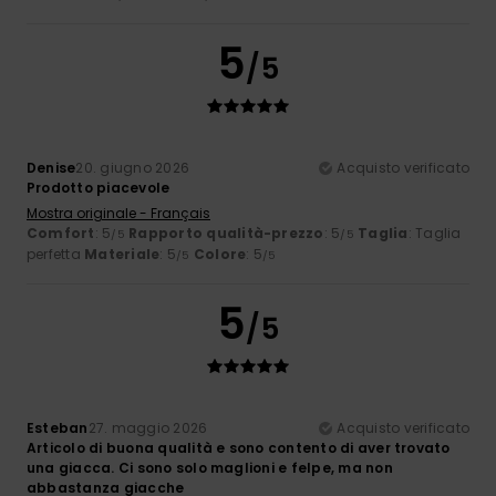
5
/5
Denise
20. giugno 2026
Acquisto verificato
Prodotto piacevole
Mostra originale - Français
Comfort
: 5
Rapporto qualità-prezzo
: 5
Taglia
: Taglia
/5
/5
perfetta
Materiale
: 5
Colore
: 5
/5
/5
5
/5
Esteban
27. maggio 2026
Acquisto verificato
Articolo di buona qualità e sono contento di aver trovato
una giacca. Ci sono solo maglioni e felpe, ma non
abbastanza giacche