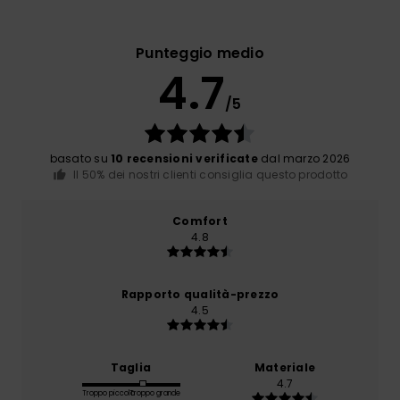
Punteggio medio
4.7
/5
basato su
10 recensioni verificate
dal marzo 2026
Il 50% dei nostri clienti consiglia questo prodotto
Comfort
4.8
Rapporto qualità-prezzo
4.5
Taglia
Materiale
4.7
Troppo piccolo
Troppo grande