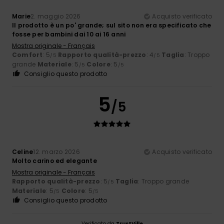
Marie
2. maggio 2026
Acquisto verificato
Il prodotto è un po' grande; sul sito non era specificato che
fosse per bambini dai 10 ai 16 anni
Mostra originale - Français
Comfort
: 5
Rapporto qualità-prezzo
: 4
Taglia
: Troppo
/5
/5
grande
Materiale
: 5
Colore
: 5
/5
/5
Consiglio questo prodotto
5
/5
Celine
12. marzo 2026
Acquisto verificato
Molto carino ed elegante
Mostra originale - Français
Rapporto qualità-prezzo
: 5
Taglia
: Troppo grande
/5
Materiale
: 5
Colore
: 5
/5
/5
Consiglio questo prodotto
Verificato da
TrustVille