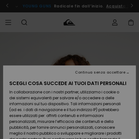
Salta
alle
ito !
YOUNG GUNS
Radicale fin dall’inizio.
Acquista Ora
informazioni
sul
prodotto
Accedi al tuo
UOMO
Abbigliamento
Abbigliamento
Shop
Surf Shop
Snow
Outlet
ordine
Uomo
Shop
Uomo
Uomo
BAMBINO
Spedizione
Accessori
Accessori
Nuovi
arrivi
Surf Shop
Outlet
Continua senza accettare
DONNA
Bambino
Snow
Bambino
Resi
Shop
SCEGLI COSA SUCCEDE AI TUOI DATI PERSONALI
Calzature
Calzature
Bambino
In collaborazione con i nostri partner, utilizziamo i cookie o
e
e
Da
SURF
Pagamento
infradito
infradito
Scoprire
Highlights
Outlet
dei sistemi equivalenti per salvare e/o accedere a delle
Donna
informazioni sul tuo dispositivo. Tali informazioni personali
SNOW
Snow
(ad es. i dati di navigazione e il tuo indirizzo IP) potrebbero
Buono regalo
Shop
essere utilizzati per: offrirti contenuti e informazioni
Surf /
Surf /
Snow
Comunità
Donna
personalizzati, misurare l’efficacia dei contenuti e della
Acqua
Acqua
OUTLET
pubblicità, per fornire annunci personalizzati, conoscere
Quiksilver
meglio il nostro pubblico o sviluppare e migliorare i prodotti
Freedom