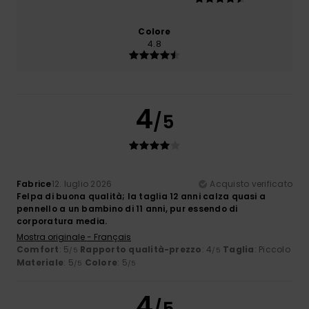
Colore
4.8
4
/5
Fabrice
12. luglio 2026
Acquisto verificato
Felpa di buona qualità; la taglia 12 anni calza quasi a
pennello a un bambino di 11 anni, pur essendo di
corporatura media.
Mostra originale - Français
Comfort
: 5
Rapporto qualità-prezzo
: 4
Taglia
: Piccolo
/5
/5
Materiale
: 5
Colore
: 5
/5
/5
4
/5