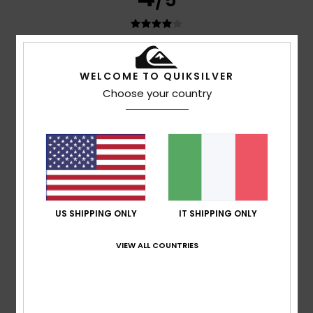
Ayo
11. luglio 2026
Acquisto verificato
Ottimo materiale
WELCOME TO QUIKSILVER
Mostra originale - Français
Choose your country
Comfort
: 4
Rapporto qualità-prezzo
: 4
Materiale
: 4
/5
/5
/5
Colore
: 4
/5
Consiglio questo prodotto
5
/5
US SHIPPING ONLY
IT SHIPPING ONLY
Joelle
29. giugno 2026
Acquisto verificato
VIEW ALL COUNTRIES
Bello e pratico
Mostra originale - Français
Comfort
: 5
Rapporto qualità-prezzo
: 4
Taglia
: Taglia
/5
/5
perfetta
Materiale
: 5
Colore
: 5
/5
/5