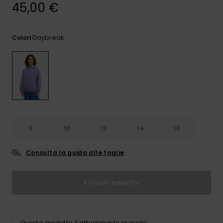
e accedi al
45,00 €
nostro
modulo di
contatto.
Daybreak
Colori
Consulta
le FAQ
8
10
12
14
16
Consulta la guida alle taglie
Articolo esaurito
Questo prodotto è attualmente esaurito.