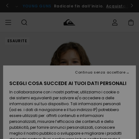
Salta
alle
ito !
YOUNG GUNS
Radicale fin dall’inizio.
Acquista Ora
informazioni
sul
prodotto
ESAURITE
Accedi al tuo
UOMO
Abbigliamento
Abbigliamento
Shop
Surf Shop
Snow
Outlet
ordine
Uomo
Shop
Uomo
Uomo
BAMBINO
Spedizione
Accessori
Accessori
Nuovi
arrivi
Surf Shop
Outlet
Continua senza accettare
DONNA
Bambino
Snow
Bambino
Resi
Shop
SCEGLI COSA SUCCEDE AI TUOI DATI PERSONALI
Calzature
Calzature
Bambino
In collaborazione con i nostri partner, utilizziamo i cookie o
e
e
Da
SURF
Pagamento
infradito
infradito
Scoprire
Highlights
Outlet
dei sistemi equivalenti per salvare e/o accedere a delle
Donna
informazioni sul tuo dispositivo. Tali informazioni personali
SNOW
Snow
(ad es. i dati di navigazione e il tuo indirizzo IP) potrebbero
Buono regalo
Shop
essere utilizzati per: offrirti contenuti e informazioni
Surf /
Surf /
Snow
Comunità
Donna
personalizzati, misurare l’efficacia dei contenuti e della
Acqua
Acqua
OUTLET
pubblicità, per fornire annunci personalizzati, conoscere
Quiksilver
meglio il nostro pubblico o sviluppare e migliorare i prodotti
Freedom