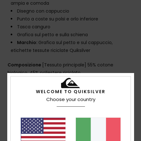
ampia e comoda
Disegno con cappuccio
Punto a coste su polsi e orlo inferiore
Tasca canguro
Grafica sul petto e sulla schiena
Marchio:
Grafica sul petto e sul cappuccio,
etichette tessute riciclate Quiksilver
Composizione
[Tessuto principale] 55% cotone
biologico, 45% poliestere riciclato
WELCOME TO QUIKSILVER
Spedizioni e Resi
Choose your country
Recensioni dei clienti