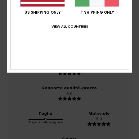
Punteggio medio
5.0
US SHIPPING ONLY
IT SHIPPING ONLY
/5
VIEW ALL COUNTRIES
basato su
1 recensioni verificate
dal aprile 2026
Il 100% dei nostri clienti consiglia questo prodotto
Comfort
5.0
Rapporto qualità-prezzo
5.0
Taglia
Materiale
5.0
Troppo piccolo
Troppo grande
Colore