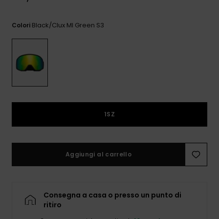
e accedi al
nostro
modulo di
Black/clux Ml Green S3
Colori
contatto.
Consulta
le FAQ
1SZ
Aggiungi al carrello
Consegna a casa o presso un punto di
ritiro