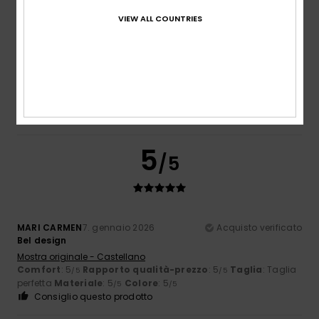
Taglia
Materiale
VIEW ALL COUNTRIES
4.7
Troppo piccolo
Troppo grande
Colore
5.0
5
/5
MARI CARMEN
7. gennaio 2026
Acquisto verificato
Bel design
Mostra originale - Castellano
Comfort
: 5
Rapporto qualità-prezzo
: 5
Taglia
: Taglia
/5
/5
perfetta
Materiale
: 5
Colore
: 5
/5
/5
Consiglio questo prodotto