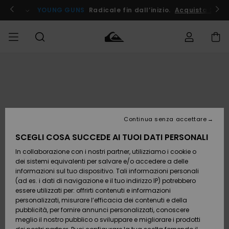
Salta
alle
ito !
YOUNG GUNS
Radicale fin dall’inizio.
Acquista Ora
informazioni
sul
prodotto
Accedi al tuo
UOMO
Abbigliamento
Abbigliamento
Shop
Surf Shop
Snow
Outlet
ordine
Uomo
Shop
Uomo
Uomo
BAMBINO
Spedizione
Accessori
Accessori
Nuovi
arrivi
Surf Shop
Outlet
Continua senza accettare
DONNA
Bambino
Snow
Bambino
Resi
Shop
SCEGLI COSA SUCCEDE AI TUOI DATI PERSONALI
Calzature
Calzature
Bambino
In collaborazione con i nostri partner, utilizziamo i cookie o
e
e
Da
SURF
Pagamento
infradito
infradito
Scoprire
Highlights
Outlet
dei sistemi equivalenti per salvare e/o accedere a delle
Donna
informazioni sul tuo dispositivo. Tali informazioni personali
SNOW
Snow
(ad es. i dati di navigazione e il tuo indirizzo IP) potrebbero
Buono regalo
Shop
essere utilizzati per: offrirti contenuti e informazioni
Surf /
Surf /
Snow
Comunità
Donna
personalizzati, misurare l’efficacia dei contenuti e della
Acqua
Acqua
OUTLET
pubblicità, per fornire annunci personalizzati, conoscere
Quiksilver
meglio il nostro pubblico o sviluppare e migliorare i prodotti
Freedom