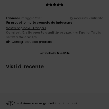
Fabien
14. maggio 2026
Acquisto verificato
Un prodotto molto comodo da indossare
Mostra originale - Français
Comfort
: 5
Rapporto qualità-prezzo
: 4
Taglia
: Taglia
/5
/5
perfetta
Colore
: 4
/5
Consiglio questo prodotto
Verificato da
TrustVille
Visti di recente
Spedizione e reso gratuiti per i membri