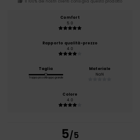
Il 100% dei nostri clienti consiglia questo prodotto
Comfort
5.0
Rapporto qualità-prezzo
4.0
Taglia
Materiale
NaN
Troppo piccolo
Troppo grande
Colore
4.0
5
/5