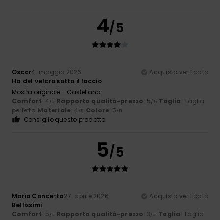
4
/5
Oscar
4. maggio 2026
Acquisto verificato
Ha del velcro sotto il laccio
Mostra originale - Castellano
Comfort
: 4
Rapporto qualità-prezzo
: 5
Taglia
: Taglia
/5
/5
perfetta
Materiale
: 4
Colore
: 5
/5
/5
Consiglio questo prodotto
5
/5
Maria Concetta
27. aprile 2026
Acquisto verificato
Bellissimi
Comfort
: 5
Rapporto qualità-prezzo
: 3
Taglia
: Taglia
/5
/5