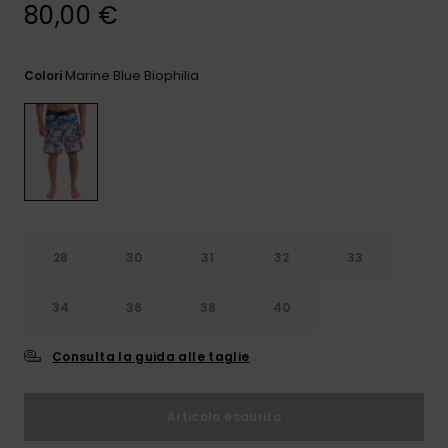
e accedi al
80,00 €
nostro
modulo di
contatto.
Marine Blue Biophilia
Colori
Consulta
le FAQ
28
30
31
32
33
34
36
38
40
Consulta la guida alle taglie
Articolo esaurito