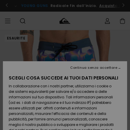
Salta
alle
ito !
YOUNG GUNS
Radicale fin dall’inizio.
Acquista Ora
informazioni
sul
prodotto
ESAURITE
Accedi al tuo
UOMO
Abbigliamento
Abbigliamento
Shop
Surf Shop
Snow
Outlet
ordine
Uomo
Shop
Uomo
Uomo
BAMBINO
Spedizione
Accessori
Accessori
Nuovi
arrivi
Surf Shop
Outlet
Continua senza accettare
DONNA
Bambino
Snow
Bambino
Resi
Shop
SCEGLI COSA SUCCEDE AI TUOI DATI PERSONALI
Calzature
Calzature
Bambino
In collaborazione con i nostri partner, utilizziamo i cookie o
e
e
Da
SURF
Pagamento
infradito
infradito
Scoprire
Highlights
Outlet
dei sistemi equivalenti per salvare e/o accedere a delle
Donna
informazioni sul tuo dispositivo. Tali informazioni personali
SNOW
Snow
(ad es. i dati di navigazione e il tuo indirizzo IP) potrebbero
Buono regalo
Shop
essere utilizzati per: offrirti contenuti e informazioni
Surf /
Surf /
Snow
Comunità
Donna
personalizzati, misurare l’efficacia dei contenuti e della
Acqua
Acqua
OUTLET
pubblicità, per fornire annunci personalizzati, conoscere
Quiksilver
meglio il nostro pubblico o sviluppare e migliorare i prodotti
Freedom