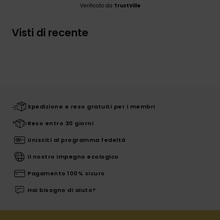
Verificato da
TrustVille
Visti di recente
Spedizione e reso gratuiti per i membri
Reso entro 30 giorni
Unisciti al programma fedeltà
Il nostro impegno ecologico
Pagamento 100% sicuro
Hai bisogno di aiuto?