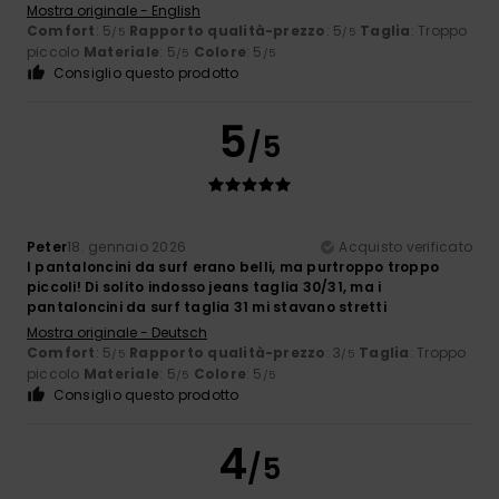
Mostra originale - English
Comfort
: 5
Rapporto qualità-prezzo
: 5
Taglia
: Troppo
/5
/5
piccolo
Materiale
: 5
Colore
: 5
/5
/5
Consiglio questo prodotto
5
/5
Peter
18. gennaio 2026
Acquisto verificato
I pantaloncini da surf erano belli, ma purtroppo troppo
piccoli! Di solito indosso jeans taglia 30/31, ma i
pantaloncini da surf taglia 31 mi stavano stretti
Mostra originale - Deutsch
Comfort
: 5
Rapporto qualità-prezzo
: 3
Taglia
: Troppo
/5
/5
piccolo
Materiale
: 5
Colore
: 5
/5
/5
Consiglio questo prodotto
4
/5