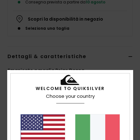
Consegna prevista a partire da
10 agosto
Scopri la disponibilità in negozio
Seleziona una taglia
Dettagli & caratteristiche
Smanicato a maglia Beige Donna
Style
EQWSW03033
Codice colore
tnd3
WELCOME TO QUIKSILVER
Caratteristiche
Choose your country
Tessuto:
50% acrilico, 40% nylon, 9% lana
Vestibilità:
vestibilità oversize accorciata
Other:
filato sfumato stagionale
Chiusura:
colletto abbottonato
Marcatura:
confezione di etichette tessute