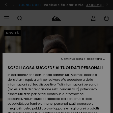
Salta
alle
ito !
YOUNG GUNS
Radicale fin dall’inizio.
Acquista Ora
informazioni
sul
prodotto
NOVITÀ
Accedi al tuo
UOMO
Abbigliamento
Abbigliamento
Shop
Surf Shop
Snow
Outlet
ordine
Uomo
Shop
Uomo
Uomo
BAMBINO
Spedizione
Accessori
Accessori
Nuovi
arrivi
Surf Shop
Outlet
Continua senza accettare
DONNA
Bambino
Snow
Bambino
Resi
Shop
SCEGLI COSA SUCCEDE AI TUOI DATI PERSONALI
Calzature
Calzature
Bambino
In collaborazione con i nostri partner, utilizziamo i cookie o
e
e
Da
SURF
Pagamento
infradito
infradito
Scoprire
Highlights
Outlet
dei sistemi equivalenti per salvare e/o accedere a delle
Donna
informazioni sul tuo dispositivo. Tali informazioni personali
SNOW
Snow
(ad es. i dati di navigazione e il tuo indirizzo IP) potrebbero
Buono regalo
Shop
essere utilizzati per: offrirti contenuti e informazioni
Surf /
Surf /
Snow
Comunità
Donna
personalizzati, misurare l’efficacia dei contenuti e della
Acqua
Acqua
OUTLET
pubblicità, per fornire annunci personalizzati, conoscere
Quiksilver
meglio il nostro pubblico o sviluppare e migliorare i prodotti
Freedom