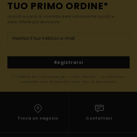
TUO PRIMO ORDINE*
Iscriviti e sarai al corrente delle ultimissime novità e
delle offerte più esclusive.
Registrarsi
(*) Offerta on-line valida per i nuovi membri - Le condizioni
complete sono disponibili nella mail di benvenuto
Trova un negozio
Contattaci