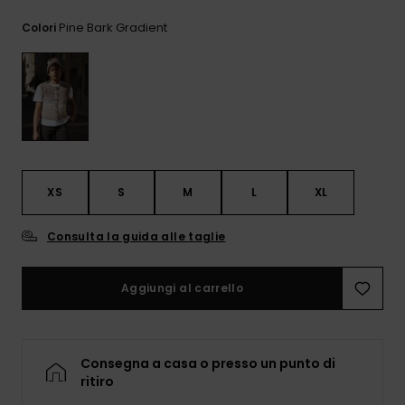
e accedi al
nostro
Pine Bark Gradient
Colori
modulo di
contatto.
Consulta
le FAQ
XS
S
M
L
XL
Consulta la guida alle taglie
Aggiungi al carrello
Consegna a casa o presso un punto di
ritiro