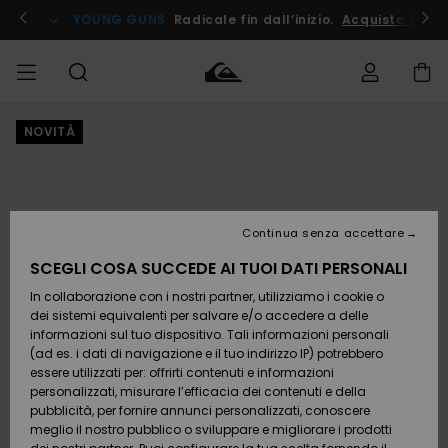
Salta
alle
ito !
YOUNG GUNS
Radicale fin dall’inizio.
Acquista Ora
informazioni
sul
prodotto
NOVITÀ
Accedi al tuo
UOMO
Abbigliamento
Abbigliamento
Shop
Surf Shop
Snow
Outlet
ordine
Uomo
Shop
Uomo
Uomo
BAMBINO
Spedizione
Accessori
Accessori
Nuovi
arrivi
Surf Shop
Outlet
Continua senza accettare
DONNA
Bambino
Snow
Bambino
Resi
Shop
SCEGLI COSA SUCCEDE AI TUOI DATI PERSONALI
Calzature
Calzature
Bambino
In collaborazione con i nostri partner, utilizziamo i cookie o
e
e
Da
SURF
Pagamento
infradito
infradito
Scoprire
Highlights
Outlet
dei sistemi equivalenti per salvare e/o accedere a delle
Donna
informazioni sul tuo dispositivo. Tali informazioni personali
SNOW
Snow
(ad es. i dati di navigazione e il tuo indirizzo IP) potrebbero
Buono regalo
Shop
essere utilizzati per: offrirti contenuti e informazioni
Surf /
Surf /
Snow
Comunità
Donna
personalizzati, misurare l’efficacia dei contenuti e della
Acqua
Acqua
OUTLET
pubblicità, per fornire annunci personalizzati, conoscere
Quiksilver
meglio il nostro pubblico o sviluppare e migliorare i prodotti
Freedom