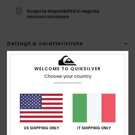
Scopri la disponibilità in negozio
Seleziona il mio negozio
Dettagli & caratteristiche
Berretto Blu Ragazzo
Style
EQBHA03109
Codice colore
bmb0
WELCOME TO QUIKSILVER
Choose your country
Caratteristiche
Tessuto:
maglia acrilica al 100%
Vestibilità:
vestibilità standard
Composizione
[Tessuto principale] 100% poliestere
riciclato
US SHIPPING ONLY
IT SHIPPING ONLY