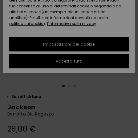
dei nostri partner. Puoi configurare la tua scelta fornendo il
Da
tuo consenso all’uso di determinati cookie o negandolo ad
Snow
Neve
AIUTO &
Scoprire
Protezione
altri tipi di cookie (ad esempio, alcuni cookie di tipo
CONTATTI
dei dati
analitico). Per ulteriori informazioni consulta la nostra
politica sui cookie
e
l'informativa sulla privacy
.
Nuovi
Nuovi
Comunità
SOSTENIBILITA
Guida alle
arrivi
arrivi
taglie
Impostazioni dei cookie
NEGOZI
Da
Da
Avvia una
Accetta tutti
Scoprire
Scoprire
QUIKSILVER
conversazione
APP
per ottenere
la risposta
più rapida
WISHLIST
alla tua
domanda.
Berretti di lana
Avvia una
Jackson
conversazione
Berretto Blu Ragazzo
Trova le
risposte alle
28,00 €
domande
più frequenti