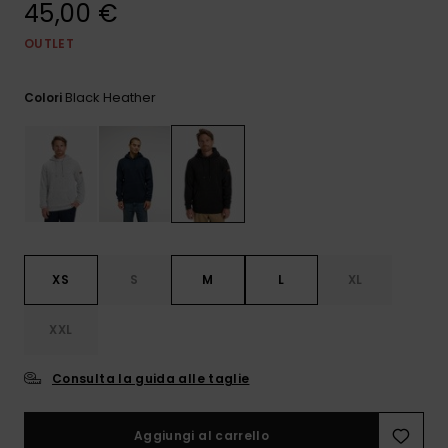
45,00 €
e accedi al
nostro
modulo di
OUTLET
contatto.
Black Heather
Colori
Consulta
le FAQ
XS
S
M
L
XL
XXL
Consulta la guida alle taglie
Aggiungi al carrello