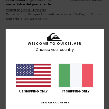
meno dolce del precedente
Mostra originale - Français
Comfort
: 5
Rapporto qualità-prezzo
: 4
Taglia
: Piccolo
/5
/5
Materiale
: 3
Colore
: 4
/5
/5
5
/5
WELCOME TO QUIKSILVER
Choose your country
Guilhaume
5. gennaio 2026
Acquisto verificato
Estremamente comodo, dalla vestibilità perfetta,
bellissimo
Mostra originale - Français
Comfort
: 5
Rapporto qualità-prezzo
: 3
Taglia
: Taglia
/5
/5
perfetta
Materiale
: 5
Colore
: 5
/5
/5
Consiglio questo prodotto
US SHIPPING ONLY
IT SHIPPING ONLY
5
/5
VIEW ALL COUNTRIES