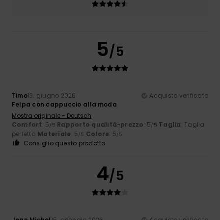
5
/5
Timo
13. giugno 2026
Acquisto verificato
Felpa con cappuccio alla moda
Mostra originale - Deutsch
Comfort
: 5
Rapporto qualità-prezzo
: 5
Taglia
: Taglia
/5
/5
perfetta
Materiale
: 5
Colore
: 5
/5
/5
Consiglio questo prodotto
4
/5
Jean Michel
15. gennaio 2026
Acquisto verificato