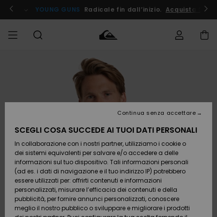
Salta
alle
ito !
YOUNG GUNS
Radicale fin dall’inizio.
Acquista Ora
informazioni
sul
prodotto
Accedi al tuo
UOMO
Abbigliamento
Abbigliamento
Shop
Surf Shop
Snow
Outlet
ordine
Uomo
Shop
Uomo
Uomo
BAMBINO
Spedizione
Accessori
Accessori
Nuovi
arrivi
Surf Shop
Outlet
Continua senza accettare
DONNA
Bambino
Snow
Bambino
Resi
Shop
SCEGLI COSA SUCCEDE AI TUOI DATI PERSONALI
Calzature
Calzature
Bambino
In collaborazione con i nostri partner, utilizziamo i cookie o
e
e
Da
SURF
Pagamento
infradito
infradito
Scoprire
Highlights
Outlet
dei sistemi equivalenti per salvare e/o accedere a delle
Donna
informazioni sul tuo dispositivo. Tali informazioni personali
SNOW
Snow
(ad es. i dati di navigazione e il tuo indirizzo IP) potrebbero
Buono regalo
Shop
essere utilizzati per: offrirti contenuti e informazioni
Surf /
Surf /
Snow
Comunità
Donna
personalizzati, misurare l’efficacia dei contenuti e della
Acqua
Acqua
OUTLET
pubblicità, per fornire annunci personalizzati, conoscere
Quiksilver
meglio il nostro pubblico o sviluppare e migliorare i prodotti
Freedom