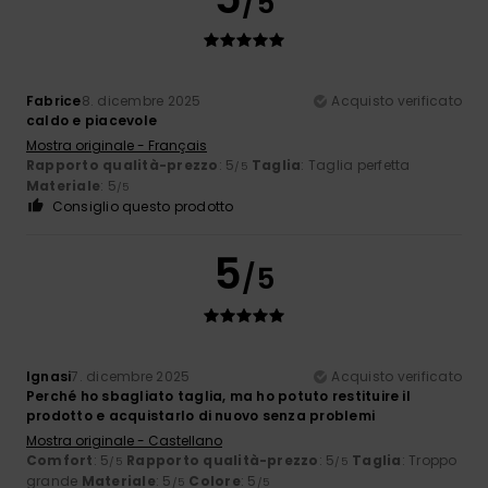
/5
Fabrice
8. dicembre 2025
Acquisto verificato
caldo e piacevole
Mostra originale - Français
Rapporto qualità-prezzo
: 5
Taglia
: Taglia perfetta
/5
Materiale
: 5
/5
Consiglio questo prodotto
5
/5
Ignasi
7. dicembre 2025
Acquisto verificato
Perché ho sbagliato taglia, ma ho potuto restituire il
prodotto e acquistarlo di nuovo senza problemi
Mostra originale - Castellano
Comfort
: 5
Rapporto qualità-prezzo
: 5
Taglia
: Troppo
/5
/5
grande
Materiale
: 5
Colore
: 5
/5
/5