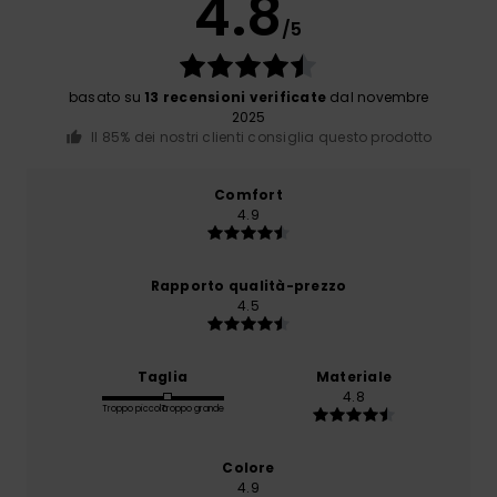
4.8
/5
basato su
13 recensioni verificate
dal novembre
2025
Il 85% dei nostri clienti consiglia questo prodotto
Comfort
4.9
Rapporto qualità-prezzo
4.5
Taglia
Materiale
4.8
Troppo piccolo
Troppo grande
Colore
4.9