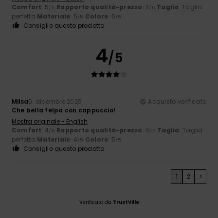
Comfort
: 5
Rapporto qualità-prezzo
: 3
Taglia
: Taglia
/5
/5
perfetta
Materiale
: 5
Colore
: 5
/5
/5
Consiglio questo prodotto
4
/5
Miisa
5. dicembre 2025
Acquisto verificato
Che bella felpa con cappuccio!
Mostra originale - English
Comfort
: 4
Rapporto qualità-prezzo
: 4
Taglia
: Taglia
/5
/5
perfetta
Materiale
: 4
Colore
: 5
/5
/5
Consiglio questo prodotto
1
2
>
Verificato da
TrustVille