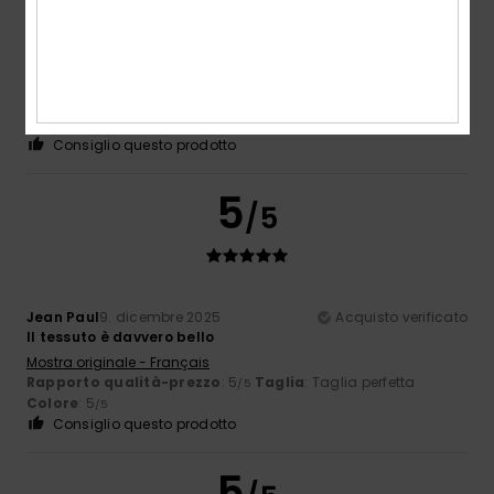
Filippo
14. dicembre 2025
Acquisto verificato
Ottimo prodotto
Comfort
: 5
Rapporto qualità-prezzo
: 5
Taglia
: Grande
/5
/5
Materiale
: 5
Colore
: 5
/5
/5
Consiglio questo prodotto
5
/5
Jean Paul
9. dicembre 2025
Acquisto verificato
Il tessuto è davvero bello
Mostra originale - Français
Rapporto qualità-prezzo
: 5
Taglia
: Taglia perfetta
/5
Colore
: 5
/5
Consiglio questo prodotto
5