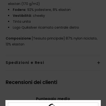
elastan (170 g/m2)
Fodera:
92% poliestere, 8% elastan
Vestibilità:
cheeky
Tinta unita
Logo Quiksilver ricamato centrale dietro
Composizione
[Tessuto principale] 87% nylon riciclato,
13% elastan
Spedizioni e Resi
Recensioni dei clienti
Punteggio medio