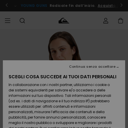
Salta
alle
ito !
YOUNG GUNS
Radicale fin dall’inizio.
Acquista Ora
informazioni
sul
prodotto
Accedi al tuo
UOMO
Abbigliamento
Abbigliamento
Shop
Surf Shop
Snow
Outlet
ordine
Uomo
Shop
Uomo
Uomo
BAMBINO
Spedizione
Accessori
Accessori
Nuovi
arrivi
Surf Shop
Outlet
Continua senza accettare
DONNA
Bambino
Snow
Bambino
Resi
Shop
SCEGLI COSA SUCCEDE AI TUOI DATI PERSONALI
Calzature
Calzature
Bambino
In collaborazione con i nostri partner, utilizziamo i cookie o
e
e
Da
SURF
Pagamento
infradito
infradito
Scoprire
Highlights
Outlet
dei sistemi equivalenti per salvare e/o accedere a delle
Donna
informazioni sul tuo dispositivo. Tali informazioni personali
SNOW
Snow
(ad es. i dati di navigazione e il tuo indirizzo IP) potrebbero
Buono regalo
Shop
essere utilizzati per: offrirti contenuti e informazioni
Surf /
Surf /
Snow
Comunità
Donna
personalizzati, misurare l’efficacia dei contenuti e della
Acqua
Acqua
OUTLET
pubblicità, per fornire annunci personalizzati, conoscere
Quiksilver
meglio il nostro pubblico o sviluppare e migliorare i prodotti
Freedom