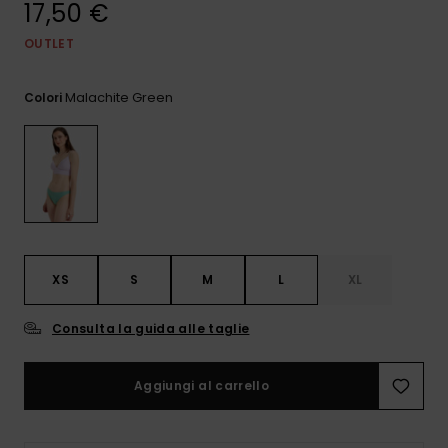
17,50 €
e accedi al
nostro
modulo di
OUTLET
contatto.
Malachite Green
Colori
Consulta
le FAQ
XS
S
M
L
XL
Consulta la guida alle taglie
Aggiungi al carrello