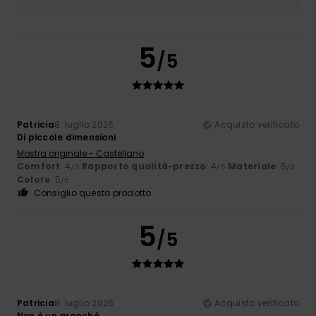
5
/5
Patricia
8. luglio 2026
Acquisto verificato
Di piccole dimensioni
Mostra originale - Castellano
Comfort
: 4
Rapporto qualità-prezzo
: 4
Materiale
: 5
/5
/5
/5
Colore
: 5
/5
Consiglio questo prodotto
5
/5
Patricia
8. luglio 2026
Acquisto verificato
Non è un granché