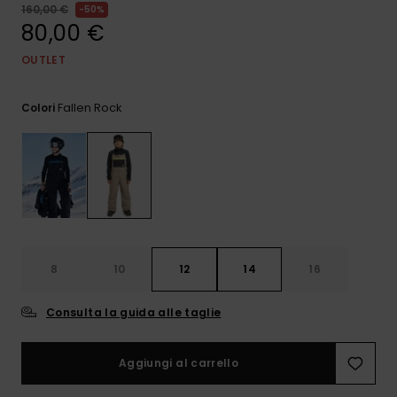
e accedi al
160,00 €
50%
nostro
80,00 €
modulo di
contatto.
OUTLET
Consulta
le FAQ
Fallen Rock
Colori
8
10
12
14
16
Consulta la guida alle taglie
Aggiungi al carrello