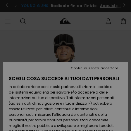
Salta
alle
ito !
YOUNG GUNS
Radicale fin dall’inizio.
Acquista Ora
informazioni
sul
prodotto
Accedi al tuo
UOMO
Abbigliamento
Abbigliamento
Shop
Surf Shop
Snow
Outlet
ordine
Uomo
Shop
Uomo
Uomo
BAMBINO
Spedizione
Accessori
Accessori
Nuovi
arrivi
Surf Shop
Outlet
Continua senza accettare
DONNA
Bambino
Snow
Bambino
Resi
Shop
SCEGLI COSA SUCCEDE AI TUOI DATI PERSONALI
Calzature
Calzature
Bambino
In collaborazione con i nostri partner, utilizziamo i cookie o
e
e
Da
SURF
Pagamento
infradito
infradito
Scoprire
Highlights
Outlet
dei sistemi equivalenti per salvare e/o accedere a delle
Donna
informazioni sul tuo dispositivo. Tali informazioni personali
SNOW
Snow
(ad es. i dati di navigazione e il tuo indirizzo IP) potrebbero
Buono regalo
Shop
essere utilizzati per: offrirti contenuti e informazioni
Surf /
Surf /
Snow
Comunità
Donna
personalizzati, misurare l’efficacia dei contenuti e della
Acqua
Acqua
OUTLET
pubblicità, per fornire annunci personalizzati, conoscere
Quiksilver
meglio il nostro pubblico o sviluppare e migliorare i prodotti
Freedom