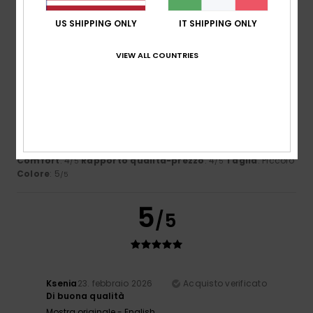
US SHIPPING ONLY
IT SHIPPING ONLY
3
/5
VIEW ALL COUNTRIES
Claudia
3. marzo 2026
Acquisto verificato
Adatto solo a bambini molto magri.
Mostra originale - Deutsch
Comfort
: 4
Rapporto qualità-prezzo
: 4
Taglia
: Piccolo
/5
/5
Colore
: 5
/5
5
/5
Ksenia
23. febbraio 2026
Acquisto verificato
Di buona qualità
Mostra originale - English