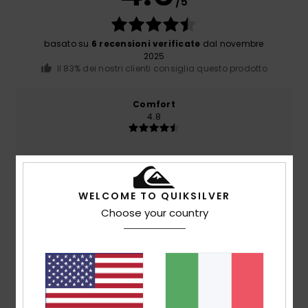
/5
basato su
6 recensioni verificate
dal novembre
2025
Il 83% dei nostri clienti consiglia questo prodotto
Comfort
4.8
Rapporto qualità-prezzo
4.8
WELCOME TO QUIKSILVER
Choose your country
Taglia
Materiale
NaN
Troppo piccolo
Troppo grande
Colore
5.0