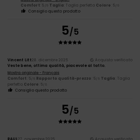
Comfort
: 5
Taglia
: Taglia perfetta
Colore
: 5
/5
/5
Consiglio questo prodotto
5
/5
Vincent Litt
28. dicembre 2025
Acquisto verificato
Veste bene, ottima qualità, piacevole al tatto.
Mostra originale - Français
Comfort
: 5
Rapporto qualità-prezzo
: 5
Taglia
: Taglia
/5
/5
perfetta
Colore
: 5
/5
Consiglio questo prodotto
5
/5
RAUL
27. novembre 2025
Acquisto verificato