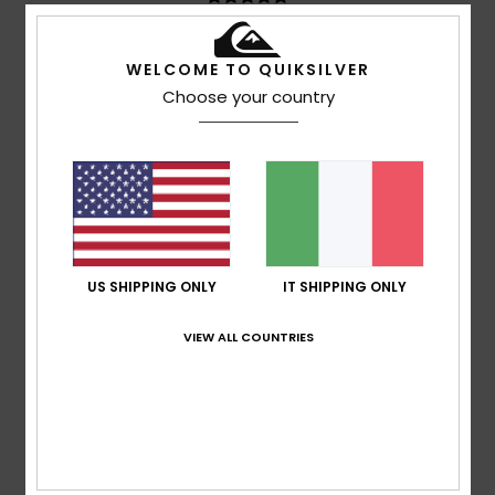
Rapporto qualità-prezzo
WELCOME TO QUIKSILVER
5.0
Choose your country
Taglia
Materiale
5.0
Troppo piccolo
Troppo grande
Colore
5.0
US SHIPPING ONLY
IT SHIPPING ONLY
VIEW ALL COUNTRIES
4
/5
Florence
17. luglio 2026
Acquisto verificato
Prodotto molto comodo da indossare