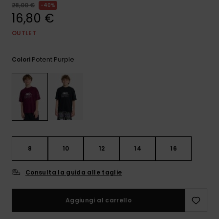
e accedi al
28,00 €
40%
nostro
16,80 €
modulo di
contatto.
OUTLET
Consulta
le FAQ
Potent Purple
Colori
8
10
12
14
16
Consulta la guida alle taglie
Aggiungi al carrello