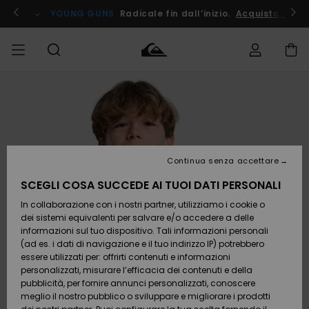
Salta
alle
ito !
YOUNG GUNS
Radicale fin dall’inizio.
Acquista Ora
informazioni
sul
prodotto
Accedi al tuo
UOMO
Abbigliamento
Abbigliamento
Shop
Surf Shop
Snow
Outlet
ordine
Uomo
Shop
Uomo
Uomo
BAMBINO
Spedizione
Accessori
Accessori
Nuovi
arrivi
Surf Shop
Outlet
Continua senza accettare
DONNA
Bambino
Snow
Bambino
Resi
Shop
SCEGLI COSA SUCCEDE AI TUOI DATI PERSONALI
Calzature
Calzature
Bambino
In collaborazione con i nostri partner, utilizziamo i cookie o
e
e
Da
SURF
Pagamento
infradito
infradito
Scoprire
Highlights
Outlet
dei sistemi equivalenti per salvare e/o accedere a delle
Donna
informazioni sul tuo dispositivo. Tali informazioni personali
SNOW
Snow
(ad es. i dati di navigazione e il tuo indirizzo IP) potrebbero
Buono regalo
Shop
essere utilizzati per: offrirti contenuti e informazioni
Surf /
Surf /
Snow
Comunità
Donna
personalizzati, misurare l’efficacia dei contenuti e della
Acqua
Acqua
OUTLET
pubblicità, per fornire annunci personalizzati, conoscere
Quiksilver
meglio il nostro pubblico o sviluppare e migliorare i prodotti
Freedom