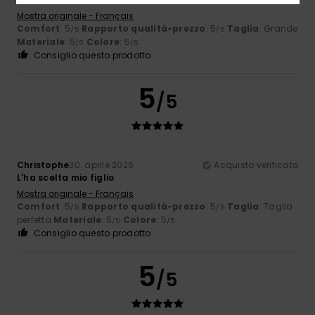
Mostra originale - Français
Comfort
: 5
Rapporto qualità-prezzo
: 5
Taglia
: Grande
/5
/5
Materiale
: 5
Colore
: 5
/5
/5
Consiglio questo prodotto
5
/5
Christophe
30. aprile 2026
Acquisto verificato
L'ha scelta mio figlio
Mostra originale - Français
Comfort
: 5
Rapporto qualità-prezzo
: 5
Taglia
: Taglia
/5
/5
perfetta
Materiale
: 5
Colore
: 5
/5
/5
Consiglio questo prodotto
5
/5