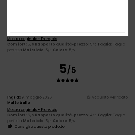
Marc
9. giugno 2026
Acquisto verificato
Davvero bello, perfetto!
Mostra originale - Français
Comfort
: 5
Rapporto qualità-prezzo
: 5
Taglia
: Taglia
/5
/5
perfetta
Materiale
: 5
Colore
: 5
/5
/5
5
/5
Ingrid
29. maggio 2026
Acquisto verificato
Molto bello
Mostra originale - Français
Comfort
: 5
Rapporto qualità-prezzo
: 4
Taglia
: Taglia
/5
/5
perfetta
Materiale
: 5
Colore
: 5
/5
/5
Consiglio questo prodotto