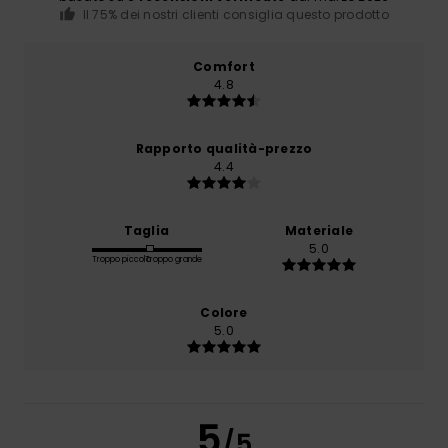
Il 75% dei nostri clienti consiglia questo prodotto
Comfort
4.8
Rapporto qualità-prezzo
4.4
Taglia
Materiale
5.0
Troppo piccolo
Troppo grande
Colore
5.0
5
/5