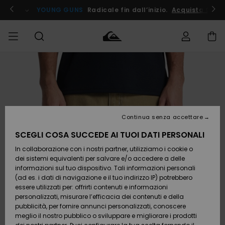
Salta
alle
ito !
YOUNG GUNS
Radicale fin dall’inizio.
Acquista Ora
informazioni
sul
prodotto
Accedi al tuo
UOMO
Abbigliamento
Abbigliamento
Shop
Surf Shop
Snow
Outlet
ordine
Uomo
Shop
Uomo
Uomo
BAMBINO
Spedizione
Accessori
Accessori
Nuovi
arrivi
Surf Shop
Outlet
Continua senza accettare
DONNA
Bambino
Snow
Bambino
Resi
Shop
SCEGLI COSA SUCCEDE AI TUOI DATI PERSONALI
Calzature
Calzature
Bambino
In collaborazione con i nostri partner, utilizziamo i cookie o
e
e
Da
SURF
Pagamento
infradito
infradito
Scoprire
Highlights
Outlet
dei sistemi equivalenti per salvare e/o accedere a delle
Donna
informazioni sul tuo dispositivo. Tali informazioni personali
SNOW
Snow
(ad es. i dati di navigazione e il tuo indirizzo IP) potrebbero
Buono regalo
Shop
essere utilizzati per: offrirti contenuti e informazioni
Surf /
Surf /
Snow
Comunità
Donna
personalizzati, misurare l’efficacia dei contenuti e della
Acqua
Acqua
OUTLET
pubblicità, per fornire annunci personalizzati, conoscere
Quiksilver
meglio il nostro pubblico o sviluppare e migliorare i prodotti
Freedom