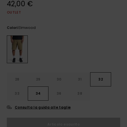
42,00 €
e accedi al
nostro
modulo di
OUTLET
contatto.
Elmwood
Colori
Consulta
le FAQ
28
29
30
31
32
33
34
36
38
Consulta la guida alle taglie
Articolo esaurito