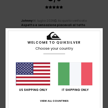
Johnny
14. luglio 2026
Acquisto verificato
Aspetto e sensazione piacevoli al tatto
Mostra originale - English
4
WELCOME TO QUIKSILVER
/5
Choose your country
Oscar
28. giugno 2026
Acquisto verificato
Non abbastanza lungo, per il resto il taglio è perfetto
Mostra originale - Français
Comfort
: 5
Rapporto qualità-prezzo
: 5
Taglia
: Piccolo
/5
/5
Materiale
: 5
Colore
: 5
/5
/5
US SHIPPING ONLY
IT SHIPPING ONLY
Consiglio questo prodotto
VIEW ALL COUNTRIES
5
/5