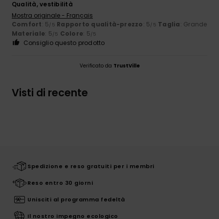
Qualità, vestibilità
Mostra originale - Français
Comfort
: 5
Rapporto qualità-prezzo
: 5
Taglia
: Grande
/5
/5
Materiale
: 5
Colore
: 5
/5
/5
Consiglio questo prodotto
Verificato da
TrustVille
Visti di recente
Spedizione e reso gratuiti per i membri
Reso entro 30 giorni
Unisciti al programma fedeltà
Il nostro impegno ecologico