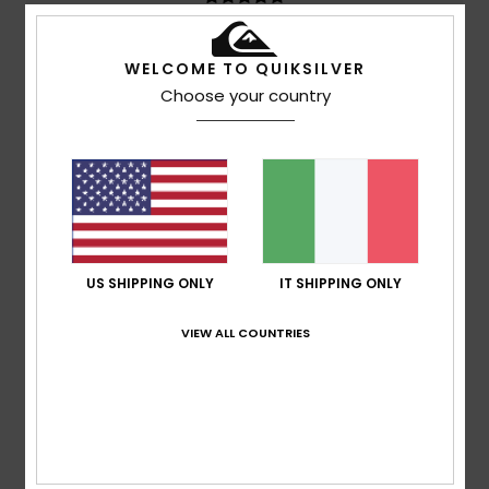
Rapporto qualità-prezzo
WELCOME TO QUIKSILVER
4.3
Choose your country
Taglia
Materiale
5.0
Troppo piccolo
Troppo grande
Colore
5.0
US SHIPPING ONLY
IT SHIPPING ONLY
VIEW ALL COUNTRIES
5
/5
Galin
10. giugno 2026
Acquisto verificato
originale