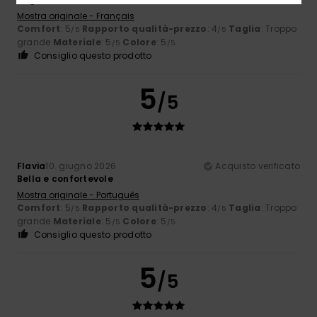
Mostra originale - Français
Comfort
: 5
Rapporto qualità-prezzo
: 4
Taglia
: Troppo
/5
/5
grande
Materiale
: 5
Colore
: 5
/5
/5
Consiglio questo prodotto
5
/5
Flavia
10. giugno 2026
Acquisto verificato
Bella e confortevole
Mostra originale - Português
Comfort
: 5
Rapporto qualità-prezzo
: 4
Taglia
: Troppo
/5
/5
grande
Materiale
: 5
Colore
: 5
/5
/5
Consiglio questo prodotto
5
/5