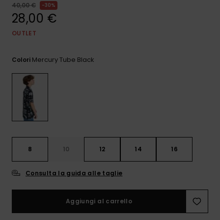
e accedi al
40,00 €
30%
nostro
28,00 €
modulo di
contatto.
OUTLET
Consulta
le FAQ
Mercury Tube Black
Colori
8
10
12
14
16
Consulta la guida alle taglie
Aggiungi al carrello