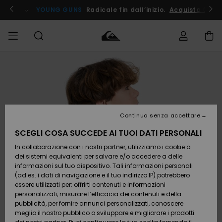
Salta
alle
ito !
YOUNG GUNS
Radicale fin dall’inizio.
Acquista Ora
informazioni
sul
prodotto
Accedi al tuo
UOMO
Abbigliamento
Abbigliamento
Shop
Surf Shop
Snow
Outlet
ordine
Uomo
Shop
Uomo
Uomo
BAMBINO
Spedizione
Accessori
Accessori
Nuovi
arrivi
Surf Shop
Outlet
Continua senza accettare
DONNA
Bambino
Snow
Bambino
Resi
Shop
SCEGLI COSA SUCCEDE AI TUOI DATI PERSONALI
Calzature
Calzature
Bambino
In collaborazione con i nostri partner, utilizziamo i cookie o
e
e
Da
SURF
Pagamento
infradito
infradito
Scoprire
Highlights
Outlet
dei sistemi equivalenti per salvare e/o accedere a delle
Donna
informazioni sul tuo dispositivo. Tali informazioni personali
SNOW
Snow
(ad es. i dati di navigazione e il tuo indirizzo IP) potrebbero
Buono regalo
Shop
essere utilizzati per: offrirti contenuti e informazioni
Surf /
Surf /
Snow
Comunità
Donna
personalizzati, misurare l’efficacia dei contenuti e della
Acqua
Acqua
OUTLET
pubblicità, per fornire annunci personalizzati, conoscere
Quiksilver
meglio il nostro pubblico o sviluppare e migliorare i prodotti
Freedom