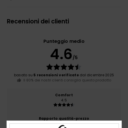
Recensioni dei clienti
Punteggio medio
4.6
/5
basato su
5 recensioni verificate
dal dicembre 2025
Il 80% dei nostri clienti consiglia questo prodotto
Comfort
4.5
Rapporto qualità-prezzo
4.0