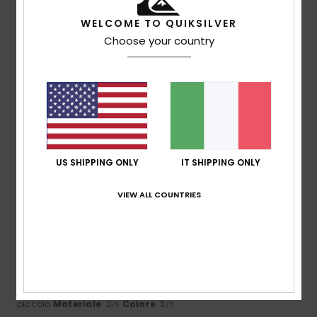
WELCOME TO QUIKSILVER
Taglia
Materiale
Choose your country
4.5
Troppo piccolo
Troppo grande
Colore
4.4
US SHIPPING ONLY
IT SHIPPING ONLY
3
/5
VIEW ALL COUNTRIES
Ana
12. febbraio 2026
Acquisto verificato
La stampa non corrisponde
Mostra originale - Castellano
Comfort
: 3
Rapporto qualità-prezzo
: 3
Taglia
: Troppo
/5
/5
piccolo
Materiale
: 3
Colore
: 3
/5
/5