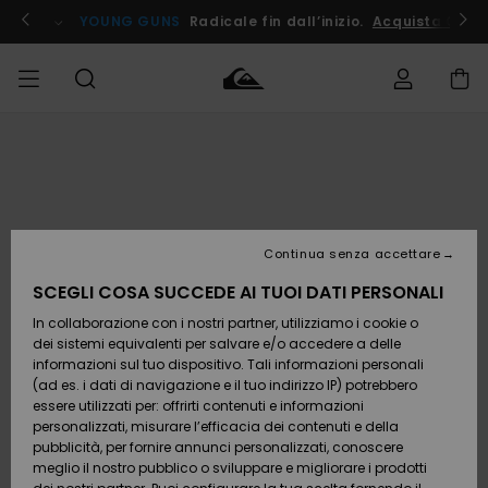
Salta
alle
ito !
YOUNG GUNS
Radicale fin dall’inizio.
Acquista Ora
informazioni
sul
prodotto
Accedi al tuo
UOMO
Abbigliamento
Abbigliamento
Shop
Surf Shop
Snow
Outlet
ordine
Uomo
Shop
Uomo
Uomo
BAMBINO
Spedizione
Accessori
Accessori
Nuovi
arrivi
Surf Shop
Outlet
Continua senza accettare
DONNA
Bambino
Snow
Bambino
Resi
Shop
SCEGLI COSA SUCCEDE AI TUOI DATI PERSONALI
Calzature
Calzature
Bambino
In collaborazione con i nostri partner, utilizziamo i cookie o
e
e
Da
SURF
Pagamento
infradito
infradito
Scoprire
Highlights
Outlet
dei sistemi equivalenti per salvare e/o accedere a delle
Donna
informazioni sul tuo dispositivo. Tali informazioni personali
SNOW
Snow
(ad es. i dati di navigazione e il tuo indirizzo IP) potrebbero
Buono regalo
Shop
essere utilizzati per: offrirti contenuti e informazioni
Surf /
Surf /
Snow
Comunità
Donna
personalizzati, misurare l’efficacia dei contenuti e della
Acqua
Acqua
OUTLET
pubblicità, per fornire annunci personalizzati, conoscere
Quiksilver
meglio il nostro pubblico o sviluppare e migliorare i prodotti
Freedom