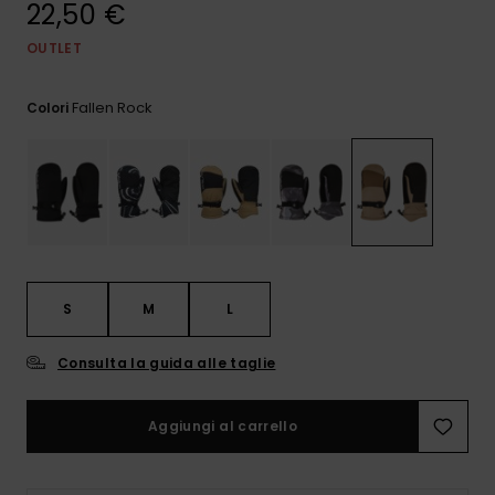
22,50 €
e accedi al
nostro
modulo di
OUTLET
contatto.
Fallen Rock
Colori
Consulta
le FAQ
S
M
L
Consulta la guida alle taglie
Aggiungi al carrello