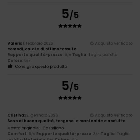
5
/5
Valeria
1. febbraio 2026
Acquisto verificato
comodi, caldi e di ottimo tessuto
Rapporto qualità-prezzo
: 5
Taglia
: Taglia perfetta
/5
Colore
: 5
/5
Consiglio questo prodotto
5
/5
Cristina
22. gennaio 2026
Acquisto verificato
Sono di buona qualità, tengono le mani calde e asciutte
Mostra originale - Castellano
Comfort
: 5
Rapporto qualità-prezzo
: 3
Taglia
: Taglia
/5
/5
perfetta
Materiale
: 5
Colore
: 4
/5
/5