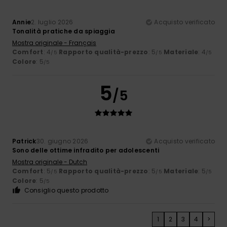
Annie
2. luglio 2026
Acquisto verificato
Tonalità pratiche da spiaggia
Mostra originale - Français
Comfort
: 4
Rapporto qualità-prezzo
: 5
Materiale
: 4
/5
/5
/5
Colore
: 5
/5
5
/5
Patrick
30. giugno 2026
Acquisto verificato
Sono delle ottime infradito per adolescenti
Mostra originale - Dutch
Comfort
: 5
Rapporto qualità-prezzo
: 5
Materiale
: 5
/5
/5
/5
Colore
: 5
/5
Consiglio questo prodotto
1
2
3
4
>