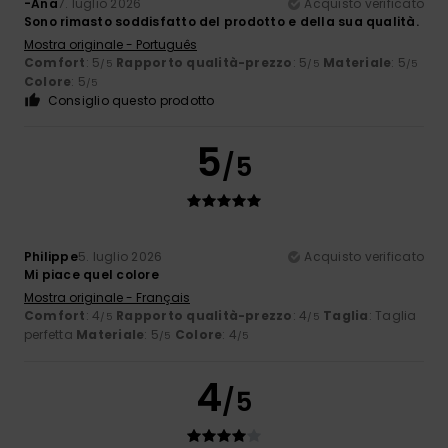
-Ana
7. luglio 2026
Acquisto verificato
Sono rimasto soddisfatto del prodotto e della sua qualità.
Mostra originale - Português
Comfort
: 5
Rapporto qualità-prezzo
: 5
Materiale
: 5
/5
/5
/5
Colore
: 5
/5
Consiglio questo prodotto
5
/5
Philippe
5. luglio 2026
Acquisto verificato
Mi piace quel colore
Mostra originale - Français
Comfort
: 4
Rapporto qualità-prezzo
: 4
Taglia
: Taglia
/5
/5
perfetta
Materiale
: 5
Colore
: 4
/5
/5
4
/5