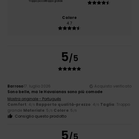
Troppo piccolo
Troppo grande
Colore
4.7
5
/5
Barroso
17. luglio 2026
Acquisto verificato
Sono belle, ma le Havaianas sono più comode
Mostra originale - Português
Comfort
: 4
Rapporto qualità-prezzo
: 4
Taglia
: Troppo
/5
/5
grande
Materiale
: 5
Colore
: 5
/5
/5
Consiglio questo prodotto
5
/5