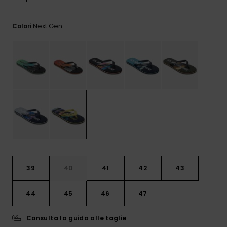
e accedi al
nostro
modulo di
Next Gen
Colori
contatto.
Consulta
le FAQ
39
40
41
42
43
44
45
46
47
Consulta la guida alle taglie