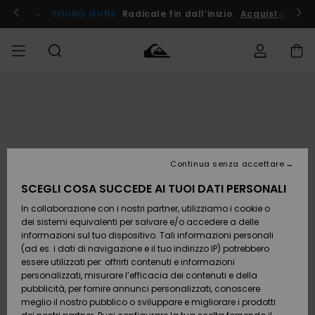
Salta
alle
ito !
YOUNG GUNS
Radicale fin dall’inizio.
Acquista Ora
informazioni
sul
prodotto
Accedi al tuo
UOMO
Abbigliamento
Abbigliamento
Shop
Surf Shop
Snow
Outlet
ordine
Uomo
Shop
Uomo
Uomo
BAMBINO
Spedizione
Accessori
Accessori
Nuovi
arrivi
Surf Shop
Outlet
Continua senza accettare
DONNA
Bambino
Snow
Bambino
Resi
Shop
SCEGLI COSA SUCCEDE AI TUOI DATI PERSONALI
Calzature
Calzature
Bambino
In collaborazione con i nostri partner, utilizziamo i cookie o
e
e
Da
SURF
Pagamento
infradito
infradito
Scoprire
Highlights
Outlet
dei sistemi equivalenti per salvare e/o accedere a delle
Donna
informazioni sul tuo dispositivo. Tali informazioni personali
SNOW
Snow
(ad es. i dati di navigazione e il tuo indirizzo IP) potrebbero
Buono regalo
Shop
essere utilizzati per: offrirti contenuti e informazioni
Surf /
Surf /
Snow
Comunità
Donna
personalizzati, misurare l’efficacia dei contenuti e della
Acqua
Acqua
OUTLET
pubblicità, per fornire annunci personalizzati, conoscere
Quiksilver
meglio il nostro pubblico o sviluppare e migliorare i prodotti
Freedom