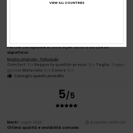
VIEW ALL COUNTRIES
5
/5
Virgilio
13. luglio 2026
Acquisto verificato
Perché corrisponde in tutto e per tutto a ciò che mi
aspettavo
Mostra originale - Português
Comfort
: 5
Rapporto qualità-prezzo
: 5
Taglia
: Troppo
/5
/5
grande
Materiale
: 5
Colore
: 5
/5
/5
Consiglio questo prodotto
5
/5
Mark
11. luglio 2026
Acquisto verificato
Ottima qualità e vestibilità comoda