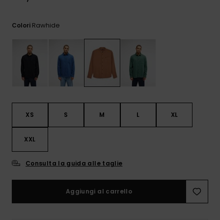
e accedi al
nostro
modulo di
Rawhide
Colori
contatto.
Consulta
le FAQ
XS
S
M
L
XL
XXL
Consulta la guida alle taglie
Aggiungi al carrello