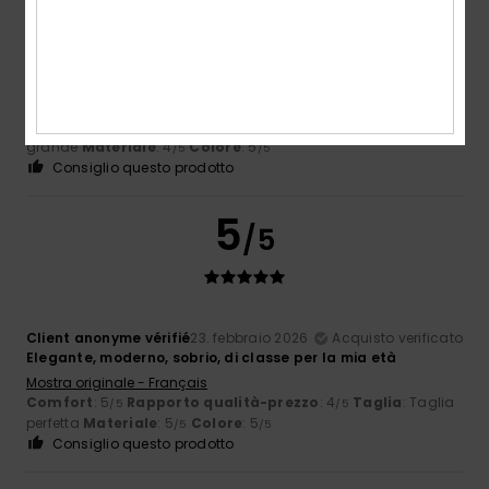
Client anonyme vérifié
10. marzo 2026
Acquisto verificato
È un buon prodotto
Mostra originale - Castellano
Comfort
: 5
Rapporto qualità-prezzo
: 5
Taglia
: Troppo
/5
/5
grande
Materiale
: 4
Colore
: 5
/5
/5
Consiglio questo prodotto
5
/5
Client anonyme vérifié
23. febbraio 2026
Acquisto verificato
Elegante, moderno, sobrio, di classe per la mia età
Mostra originale - Français
Comfort
: 5
Rapporto qualità-prezzo
: 4
Taglia
: Taglia
/5
/5
perfetta
Materiale
: 5
Colore
: 5
/5
/5
Consiglio questo prodotto