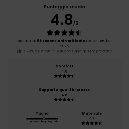
Punteggio medio
4.8
/5
basato su
58 recensioni verificate
dal settembre
2025
Il 79% dei nostri clienti consiglia questo prodotto
Comfort
4.8
Rapporto qualità-prezzo
4.6
Taglia
Materiale
4.7
Troppo piccolo
Troppo grande