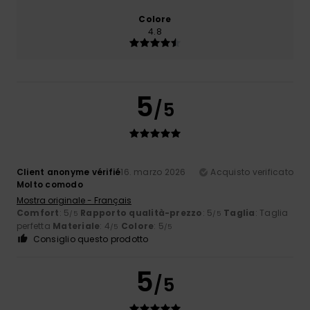
Colore
4.8
5
/5
Client anonyme vérifié
16. marzo 2026
Acquisto verificato
Molto comodo
Mostra originale - Français
Comfort
: 5
Rapporto qualità-prezzo
: 5
Taglia
: Taglia
/5
/5
perfetta
Materiale
: 4
Colore
: 5
/5
/5
Consiglio questo prodotto
5
/5