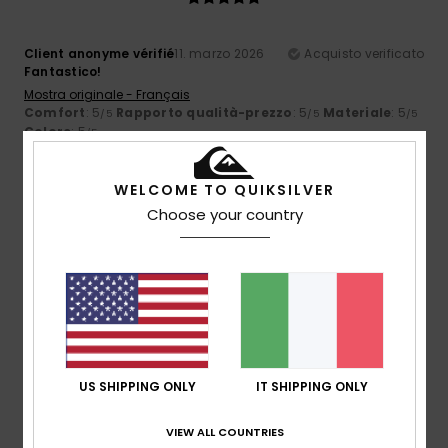
Client anonyme vérifié
11. marzo 2026
Acquisto verificato
Fantastico!
Mostra originale - Français
Comfort
: 5
Rapporto qualità-prezzo
: 5
Materiale
: 5
/5
/5
/5
Colore
: 5
/5
5
WELCOME TO QUIKSILVER
/5
Choose your country
Client anonyme vérifié
11. marzo 2026
Acquisto verificato
Materia e cuore
Mostra originale - Français
Rapporto qualità-prezzo
: 5
Taglia
: Taglia perfetta
/5
US SHIPPING ONLY
IT SHIPPING ONLY
4
/5
VIEW ALL COUNTRIES