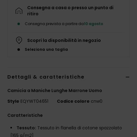
Consegna a casa o presso un punto di
ritiro
Consegna prevista a partire da
10 agosto
Scopri la disponibilità in negozio
Seleziona una taglia
Dettagli & caratteristiche
Camicia a Maniche Lunghe Marrone Uomo
Style
EQYWT04651
Codice colore
cnw0
Caratteristiche
Tessuto:
Tessuto in flanella di cotone spazzolato
[165 g/m2]