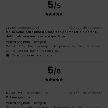
5
/5
Jean
15. febbraio 2026
Acquisto verificato
Molto bene, sono rimasto sorpreso dal materiale perché
dalla foto non me lo sarei aspettato.
Mostra originale - Français
Comfort
: 5
Rapporto qualità-prezzo
: 5
Taglia
: Taglia
/5
/5
perfetta
Materiale
: 5
Colore
: 5
/5
/5
Consiglio questo prodotto
5
/5
Guillaume
15. febbraio 2026
Acquisto verificato
Ottima qualità
Mostra originale - Français
Comfort
: 5
Rapporto qualità-prezzo
: 5
Taglia
: Taglia
/5
/5