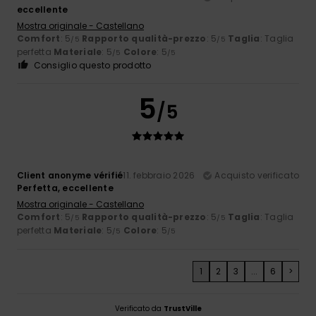
eccellente
Mostra originale - Castellano
Comfort
: 5
Rapporto qualità-prezzo
: 5
Taglia
: Taglia
/5
/5
perfetta
Materiale
: 5
Colore
: 5
/5
/5
Consiglio questo prodotto
5
/5
Client anonyme vérifié
11. febbraio 2026
Acquisto verificato
Perfetta, eccellente
Mostra originale - Castellano
Comfort
: 5
Rapporto qualità-prezzo
: 5
Taglia
: Taglia
/5
/5
perfetta
Materiale
: 5
Colore
: 5
/5
/5
1
2
3
...
6
>
Verificato da
TrustVille