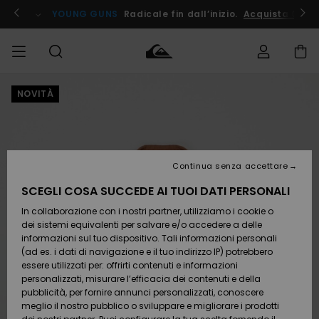
Salta
alle
ito !
YOUNG GUNS
Radicale fin dall’inizio.
Acquista Ora
informazioni
sul
prodotto
NOVITÀ
Accedi al tuo
UOMO
Abbigliamento
Abbigliamento
Shop
Surf Shop
Snow
Outlet
ordine
Uomo
Shop
Uomo
Uomo
BAMBINO
Spedizione
Accessori
Accessori
Nuovi
arrivi
Surf Shop
Outlet
Continua senza accettare
DONNA
Bambino
Snow
Bambino
Resi
Shop
SCEGLI COSA SUCCEDE AI TUOI DATI PERSONALI
Calzature
Calzature
Bambino
In collaborazione con i nostri partner, utilizziamo i cookie o
e
e
Da
SURF
Pagamento
infradito
infradito
Scoprire
Highlights
Outlet
dei sistemi equivalenti per salvare e/o accedere a delle
Donna
informazioni sul tuo dispositivo. Tali informazioni personali
SNOW
Snow
(ad es. i dati di navigazione e il tuo indirizzo IP) potrebbero
Buono regalo
Shop
essere utilizzati per: offrirti contenuti e informazioni
Surf /
Surf /
Snow
Comunità
Donna
personalizzati, misurare l’efficacia dei contenuti e della
Acqua
Acqua
OUTLET
pubblicità, per fornire annunci personalizzati, conoscere
Quiksilver
meglio il nostro pubblico o sviluppare e migliorare i prodotti
Freedom