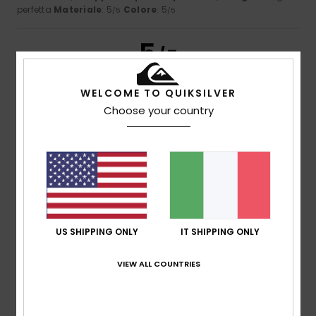
perfetta
Materiale
: 5
Colore
: 5
/5
/5
5
/5
WELCOME TO QUIKSILVER
Choose your country
Florian
16. luglio 2026
Acquisto verificato
È forte
Mostra originale - Français
Comfort
: 5
Rapporto qualità-prezzo
: 5
Taglia
: Taglia
/5
/5
perfetta
Materiale
: 5
Colore
: 5
/5
/5
Consiglio questo prodotto
5
/5
US SHIPPING ONLY
IT SHIPPING ONLY
VIEW ALL COUNTRIES
Howard
16. luglio 2026
Acquisto verificato
Mi sta bene ed è proprio quello che volevo.