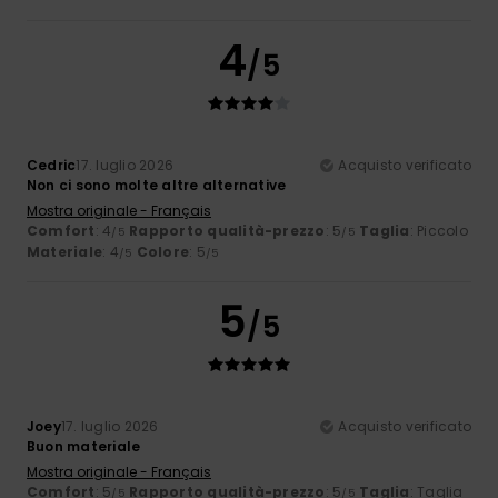
4
/5
Cedric
17. luglio 2026
Acquisto verificato
Non ci sono molte altre alternative
Mostra originale - Français
Comfort
: 4
Rapporto qualità-prezzo
: 5
Taglia
: Piccolo
/5
/5
Materiale
: 4
Colore
: 5
/5
/5
5
/5
Joey
17. luglio 2026
Acquisto verificato
Buon materiale
Mostra originale - Français
Comfort
: 5
Rapporto qualità-prezzo
: 5
Taglia
: Taglia
/5
/5