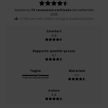
basato su
72 recensioni verificate
dal settembre
2025
Il 75% dei nostri clienti consiglia questo prodotto
Comfort
4.8
Rapporto qualità-prezzo
4.7
Taglia
Materiale
4.7
Troppo piccolo
Troppo grande
Colore
4.8