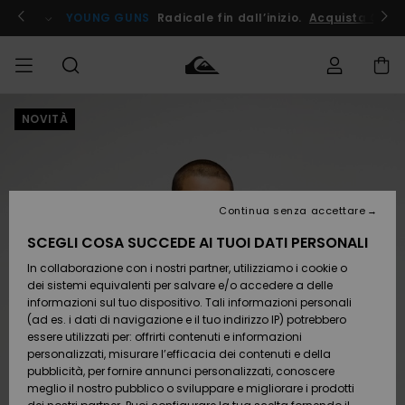
Salta
alle
ito !
YOUNG GUNS
Radicale fin dall’inizio.
Acquista Ora
informazioni
sul
prodotto
NOVITÀ
Accedi al tuo
UOMO
Abbigliamento
Abbigliamento
Shop
Surf Shop
Snow
Outlet
ordine
Uomo
Shop
Uomo
Uomo
BAMBINO
Spedizione
Accessori
Accessori
Nuovi
arrivi
Surf Shop
Outlet
Continua senza accettare
DONNA
Bambino
Snow
Bambino
Resi
Shop
SCEGLI COSA SUCCEDE AI TUOI DATI PERSONALI
Calzature
Calzature
Bambino
In collaborazione con i nostri partner, utilizziamo i cookie o
e
e
Da
SURF
Pagamento
infradito
infradito
Scoprire
Highlights
Outlet
dei sistemi equivalenti per salvare e/o accedere a delle
Donna
informazioni sul tuo dispositivo. Tali informazioni personali
SNOW
Snow
(ad es. i dati di navigazione e il tuo indirizzo IP) potrebbero
Buono regalo
Shop
essere utilizzati per: offrirti contenuti e informazioni
Surf /
Surf /
Snow
Comunità
Donna
personalizzati, misurare l’efficacia dei contenuti e della
Acqua
Acqua
OUTLET
pubblicità, per fornire annunci personalizzati, conoscere
Quiksilver
meglio il nostro pubblico o sviluppare e migliorare i prodotti
Freedom