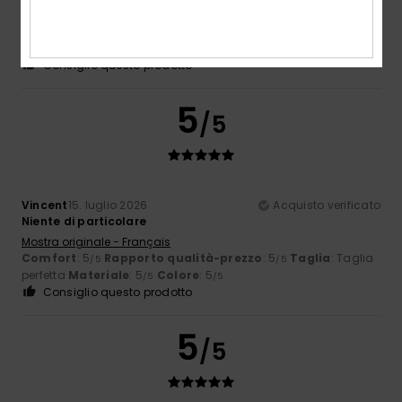
Mostra originale - English
Comfort
: 4
Rapporto qualità-prezzo
: 4
Taglia
: Taglia
/5
/5
perfetta
Materiale
: 4
Colore
: 4
/5
/5
Consiglio questo prodotto
5
/5
Vincent
15. luglio 2026
Acquisto verificato
Niente di particolare
Mostra originale - Français
Comfort
: 5
Rapporto qualità-prezzo
: 5
Taglia
: Taglia
/5
/5
perfetta
Materiale
: 5
Colore
: 5
/5
/5
Consiglio questo prodotto
5
/5