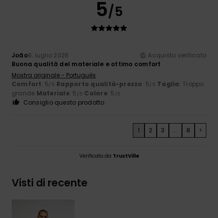
5
/5
João
8. luglio 2026
Acquisto verificato
Buona qualità del materiale e ottimo comfort
Mostra originale - Português
Comfort
: 5
Rapporto qualità-prezzo
: 5
Taglia
: Troppo
/5
/5
grande
Materiale
: 5
Colore
: 5
/5
/5
Consiglio questo prodotto
1
2
3
...
8
>
Verificato da
TrustVille
Visti di recente