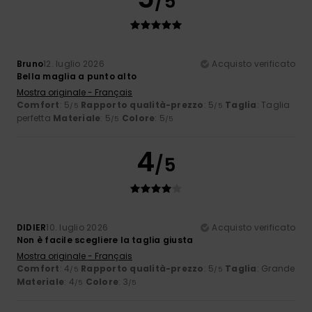
/5
Bruno
12. luglio 2026
Acquisto verificato
Bella maglia a punto alto
Mostra originale - Français
Comfort
: 5
Rapporto qualità-prezzo
: 5
Taglia
: Taglia
/5
/5
perfetta
Materiale
: 5
Colore
: 5
/5
/5
4
/5
DIDIER
10. luglio 2026
Acquisto verificato
Non è facile scegliere la taglia giusta
Mostra originale - Français
Comfort
: 4
Rapporto qualità-prezzo
: 5
Taglia
: Grande
/5
/5
Materiale
: 4
Colore
: 3
/5
/5