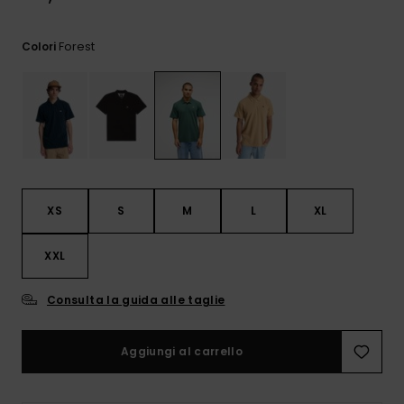
e accedi al
nostro
modulo di
Forest
Colori
contatto.
Consulta
le FAQ
XS
S
M
L
XL
XXL
Consulta la guida alle taglie
Aggiungi al carrello