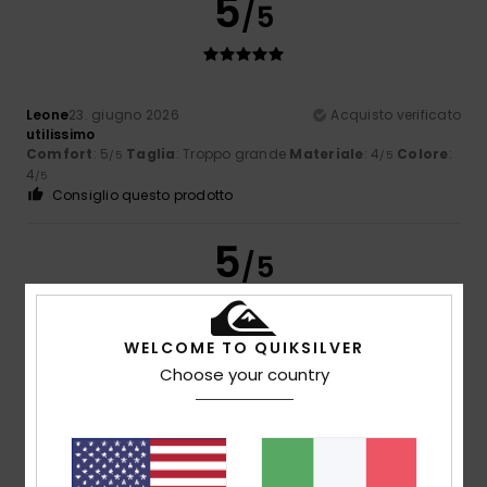
5
/5
Leone
23. giugno 2026
Acquisto verificato
utilissimo
Comfort
: 5
Taglia
: Troppo grande
Materiale
: 4
Colore
:
/5
/5
4
/5
Consiglio questo prodotto
5
/5
WELCOME TO QUIKSILVER
Leone
23. giugno 2026
Acquisto verificato
Choose your country
utilissimo
Comfort
: 5
Rapporto qualità-prezzo
: 5
Taglia
: Troppo
/5
/5
grande
Materiale
: 4
/5
Consiglio questo prodotto