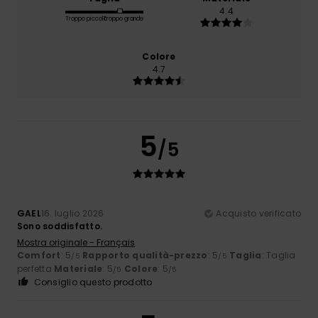
4.4
Troppo piccolo
Troppo grande
Colore
4.7
5
/5
GAEL
16. luglio 2026
Acquisto verificato
Sono soddisfatto.
Mostra originale - Français
Comfort
: 5
Rapporto qualità-prezzo
: 5
Taglia
: Taglia
/5
/5
perfetta
Materiale
: 5
Colore
: 5
/5
/5
Consiglio questo prodotto