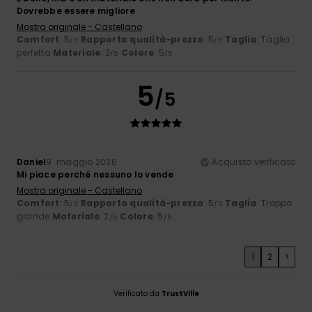
Dovrebbe essere migliore
Mostra originale - Castellano
Comfort
: 5
Rapporto qualità-prezzo
: 5
Taglia
: Taglia
/5
/5
perfetta
Materiale
: 2
Colore
: 5
/5
/5
5
/5
Daniel
9. maggio 2026
Acquisto verificato
Mi piace perché nessuno lo vende
Mostra originale - Castellano
Comfort
: 5
Rapporto qualità-prezzo
: 5
Taglia
: Troppo
/5
/5
grande
Materiale
: 2
Colore
: 5
/5
/5
1
2
>
Verificato da
TrustVille