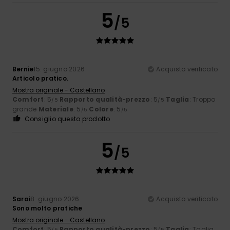
5
/5
Bernie
15. giugno 2026
Acquisto verificato
Articolo pratico.
Mostra originale - Castellano
Comfort
: 5
Rapporto qualità-prezzo
: 5
Taglia
: Troppo
/5
/5
grande
Materiale
: 5
Colore
: 5
/5
/5
Consiglio questo prodotto
5
/5
Sarai
8. giugno 2026
Acquisto verificato
Sono molto pratiche
Mostra originale - Castellano
Comfort
: 5
Rapporto qualità-prezzo
: 5
Taglia
: Taglia
/5
/5