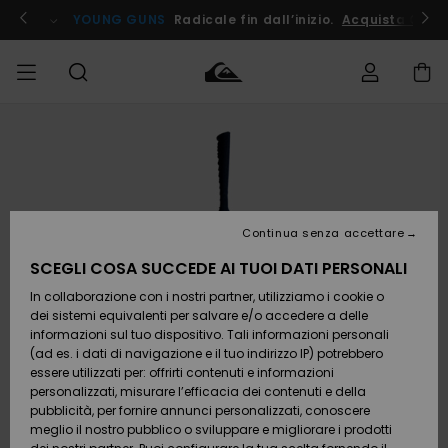
Salta
alle
ito !
YOUNG GUNS
Radicale fin dall’inizio.
Acquista Ora
informazioni
sul
prodotto
Accedi al tuo
UOMO
Abbigliamento
Abbigliamento
Shop
Surf Shop
Snow
Outlet
ordine
Uomo
Shop
Uomo
Uomo
BAMBINO
Spedizione
Accessori
Accessori
Nuovi
arrivi
Surf Shop
Outlet
Continua senza accettare
DONNA
Bambino
Snow
Bambino
Resi
Shop
SCEGLI COSA SUCCEDE AI TUOI DATI PERSONALI
Calzature
Calzature
Bambino
In collaborazione con i nostri partner, utilizziamo i cookie o
e
e
Da
SURF
Pagamento
infradito
infradito
Scoprire
Highlights
Outlet
dei sistemi equivalenti per salvare e/o accedere a delle
Donna
informazioni sul tuo dispositivo. Tali informazioni personali
SNOW
Snow
(ad es. i dati di navigazione e il tuo indirizzo IP) potrebbero
Buono regalo
Shop
essere utilizzati per: offrirti contenuti e informazioni
Surf /
Surf /
Snow
Comunità
Donna
personalizzati, misurare l’efficacia dei contenuti e della
Acqua
Acqua
OUTLET
pubblicità, per fornire annunci personalizzati, conoscere
Quiksilver
meglio il nostro pubblico o sviluppare e migliorare i prodotti
Freedom