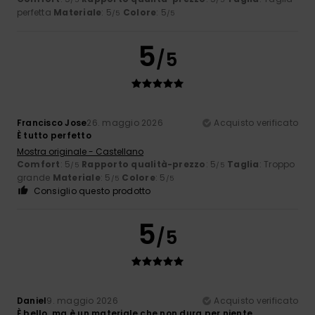
perfetta
Materiale
: 5
Colore
: 5
/5
/5
5
/5
Francisco Jose
26. maggio 2026
Acquisto verificato
È tutto perfetto
Mostra originale - Castellano
Comfort
: 5
Rapporto qualità-prezzo
: 5
Taglia
: Troppo
/5
/5
grande
Materiale
: 5
Colore
: 5
/5
/5
Consiglio questo prodotto
5
/5
Daniel
9. maggio 2026
Acquisto verificato
È bello, ma è un materiale che non dura per niente.