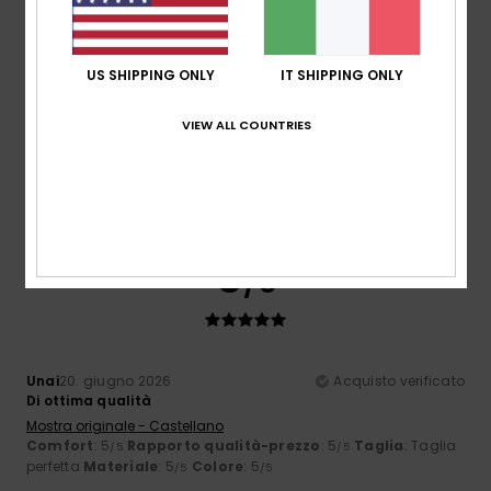
4
/5
US SHIPPING ONLY
IT SHIPPING ONLY
VIEW ALL COUNTRIES
Leone
23. giugno 2026
Acquisto verificato
utilissimo
Comfort
: 5
Rapporto qualità-prezzo
: 5
Taglia
: Troppo
/5
/5
grande
Materiale
: 5
Colore
: 4
/5
/5
Consiglio questo prodotto
5
/5
Unai
20. giugno 2026
Acquisto verificato
Di ottima qualità
Mostra originale - Castellano
Comfort
: 5
Rapporto qualità-prezzo
: 5
Taglia
: Taglia
/5
/5
perfetta
Materiale
: 5
Colore
: 5
/5
/5