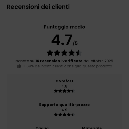
Recensioni dei clienti
Punteggio medio
4.7
/5
basato su
16 recensioni verificate
dal ottobre 2025
Il 69% dei nostri clienti consiglia questo prodotto
Comfort
4.8
Rapporto qualità-prezzo
4.9
Taglia
Materiale