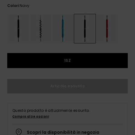
e accedi al
Navy
Colori
nostro
modulo di
contatto.
Consulta
le FAQ
1SZ
Articolo esaurito
Questo prodotto è attualmente esaurito.
Compra altre opzioni
Scopri la disponibilità in negozio