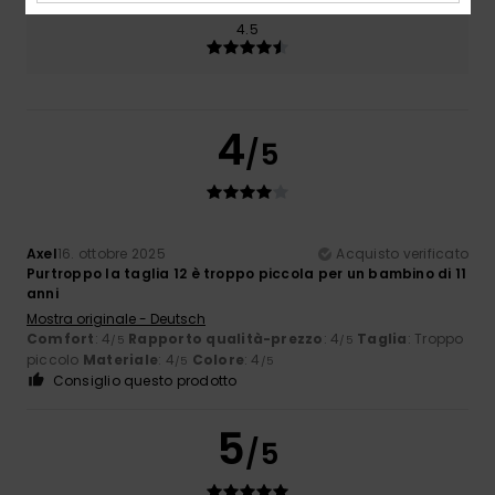
Colore
4.5
4
/5
Axel
16. ottobre 2025
Acquisto verificato
Purtroppo la taglia 12 è troppo piccola per un bambino di 11
anni
Mostra originale - Deutsch
Comfort
: 4
Rapporto qualità-prezzo
: 4
Taglia
: Troppo
/5
/5
piccolo
Materiale
: 4
Colore
: 4
/5
/5
Consiglio questo prodotto
5
/5