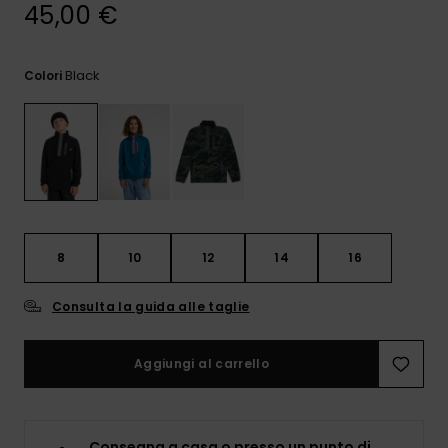
e accedi al
45,00 €
nostro
modulo di
contatto.
Black
Colori
Consulta
le FAQ
8
10
12
14
16
Consulta la guida alle taglie
Aggiungi al carrello
Consegna a casa o presso un punto di