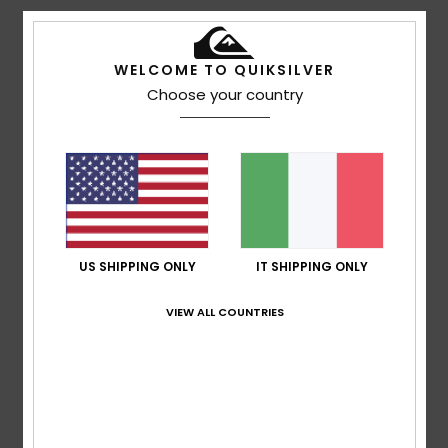
Punteggio medio
4.5
WELCOME TO QUIKSILVER
/5
Choose your country
basato su
2 recensioni verificate
dal ottobre 2025
Il 100% dei nostri clienti consiglia questo prodotto
Comfort
4.5
US SHIPPING ONLY
IT SHIPPING ONLY
Rapporto qualità-prezzo
4.0
VIEW ALL COUNTRIES
Taglia
Materiale
4.5
Troppo piccolo
Troppo grande