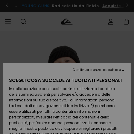
Salta
alle
ito !
YOUNG GUNS
Radicale fin dall’inizio.
Acquista Ora
informazioni
sul
prodotto
Accedi al tuo
UOMO
Abbigliamento
Abbigliamento
Shop
Surf Shop
Snow
Outlet
ordine
Uomo
Shop
Uomo
Uomo
BAMBINO
Spedizione
Accessori
Accessori
Nuovi
arrivi
Surf Shop
Outlet
Continua senza accettare
DONNA
Bambino
Snow
Bambino
Resi
Shop
SCEGLI COSA SUCCEDE AI TUOI DATI PERSONALI
Calzature
Calzature
Bambino
In collaborazione con i nostri partner, utilizziamo i cookie o
e
e
Da
SURF
Pagamento
infradito
infradito
Scoprire
Highlights
Outlet
dei sistemi equivalenti per salvare e/o accedere a delle
Donna
informazioni sul tuo dispositivo. Tali informazioni personali
SNOW
Snow
(ad es. i dati di navigazione e il tuo indirizzo IP) potrebbero
Buono regalo
Shop
essere utilizzati per: offrirti contenuti e informazioni
Surf /
Surf /
Snow
Comunità
Donna
personalizzati, misurare l’efficacia dei contenuti e della
Acqua
Acqua
OUTLET
pubblicità, per fornire annunci personalizzati, conoscere
Quiksilver
meglio il nostro pubblico o sviluppare e migliorare i prodotti
Freedom