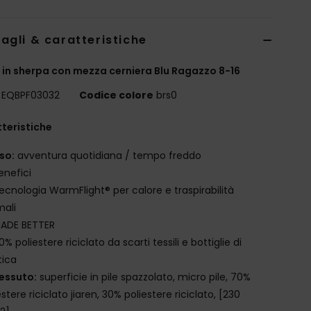
agli & caratteristiche
 in sherpa con mezza cerniera Blu Ragazzo 8-16
EQBPF03032
Codice colore
brs0
teristiche
so:
avventura quotidiana / tempo freddo
enefici
ecnologia WarmFlight® per calore e traspirabilità
mali
ADE BETTER
0% poliestere riciclato da scarti tessili e bottiglie di
tica
essuto:
superficie in pile spazzolato, micro pile, 70%
estere riciclato jiaren, 30% poliestere riciclato, [230