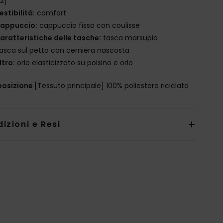
2]
estibilità:
comfort
appuccio:
cappuccio fisso con coulisse
aratteristiche delle tasche:
tasca marsupio
asca sul petto con cerniera nascosta
ltro:
orlo elasticizzato su polsino e orlo
osizione
[Tessuto principale] 100% poliestere riciclato
izioni e Resi