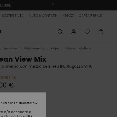
criviti
SOSTENIBILITA
AIUTO & CONTATTI
NEGOZI
CARTA REGALO
T
Bambino
Abbigliamento
Felpe
Felpe in mollettone
ean View Mix
 in sherpa con mezza cerniera Blu Ragazzo 8-16
BONUS
00 €
Blue Coral
i
inua senza accettare
vare e/o accedere a
 il tuo indirizzo IP)