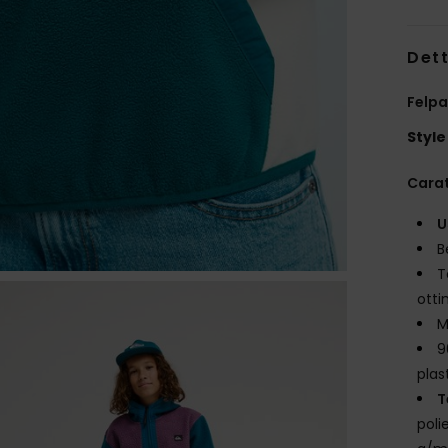
Dett
Felpa
Style
Carat
U
B
T
otti
M
9
plas
T
poli