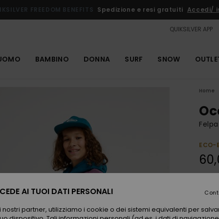
IKSILVER FREEDOM BENEFITS
Spedizione e resi gratuiti
Accedi/ is
QUIKSILVER APP
UOMO
BAMBINO
DONNA
SURF
SNOW
OUTLE
Home
Oc
Felpa
ECO-
60,
Color
EDE AI TUOI DATI PERSONALI
Cont
 nostri partner, utilizziamo i cookie o dei sistemi equivalenti per sal
uo dispositivo. Tali informazioni personali (ad es. i dati di navigazione e