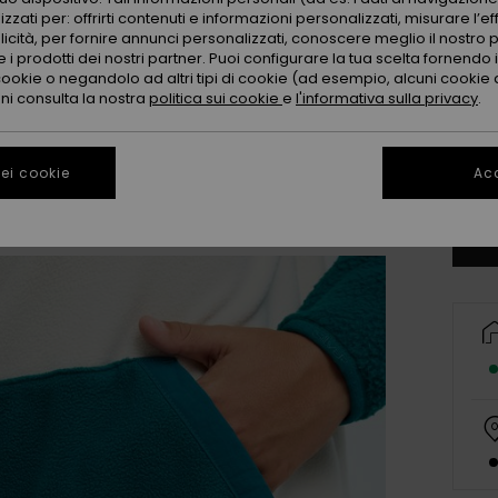
zzati per: offrirti contenuti e informazioni personalizzati, misurare l’ef
licità, per fornire annunci personalizzati, conoscere meglio il nostro 
 i prodotti dei nostri partner. Puoi configurare la tua scelta fornendo
cookie o negandolo ad altri tipi di cookie (ad esempio, alcuni cookie di
oni consulta la nostra
politica sui cookie
e
l'informativa sulla privacy
.
8
ei cookie
Acc
Co