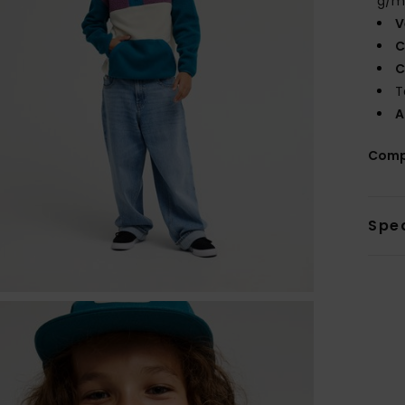
g/m
V
C
C
T
A
Comp
Sped