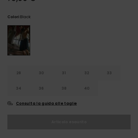
e accedi al
nostro
modulo di
Black
Colori
contatto.
Consulta
le FAQ
28
30
31
32
33
34
36
38
40
Consulta la guida alle taglie
Articolo esaurito