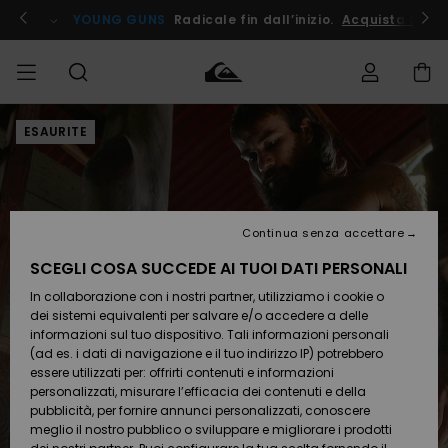
Salta
alle
ito !
YOUNG GUNS
Radicale fin dall’inizio.
Acquista Ora
informazioni
sul
prodotto
ESAURITE
Accedi al tuo
UOMO
Abbigliamento
Abbigliamento
Shop
Surf Shop
Snow
Outlet
ordine
Uomo
Shop
Uomo
Uomo
BAMBINO
Spedizione
Accessori
Accessori
Nuovi
arrivi
Surf Shop
Outlet
Continua senza accettare
DONNA
Bambino
Snow
Bambino
Resi
Shop
SCEGLI COSA SUCCEDE AI TUOI DATI PERSONALI
Calzature
Calzature
Bambino
In collaborazione con i nostri partner, utilizziamo i cookie o
e
e
Da
SURF
Pagamento
infradito
infradito
Scoprire
Highlights
Outlet
dei sistemi equivalenti per salvare e/o accedere a delle
Donna
informazioni sul tuo dispositivo. Tali informazioni personali
SNOW
Snow
(ad es. i dati di navigazione e il tuo indirizzo IP) potrebbero
Buono regalo
Shop
essere utilizzati per: offrirti contenuti e informazioni
Surf /
Surf /
Snow
Comunità
Donna
personalizzati, misurare l’efficacia dei contenuti e della
Acqua
Acqua
OUTLET
pubblicità, per fornire annunci personalizzati, conoscere
Quiksilver
meglio il nostro pubblico o sviluppare e migliorare i prodotti
Freedom