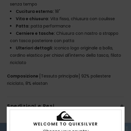
senza tempo
Cucitura esterna:
18"
Vita e chiusura:
Vita fissa, chiusura con coulisse
Patta:
patta performance
Cerniere e tasche:
Chiusura con nastro a strappo
con tasca posteriore con patta
Ulteriori dettagli:
Iconico logo originale a bolla,
cordino elastico per chiavi all'interno della tasca, filato
riciclato
Composizione
[Tessuto principale] 92% poliestere
riciclato, 8% elastan
Spedizioni e Resi
WELCOME TO QUIKSILVER