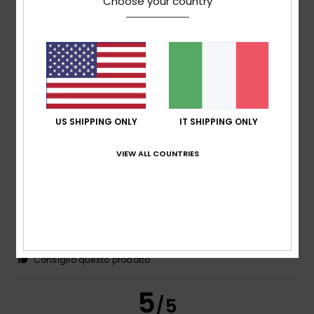
Choose your country
gratuitamente la merce. Il servizio clienti online mi ha
deluso e in futuro ci penserò due volte prima di ordinare
articoli online.
Mostra originale - English
Comfort
: 5
Rapporto qualità-prezzo
: 5
Taglia
: Troppo
/5
/5
grande
Materiale
: 5
Colore
: 5
/5
/5
Consiglio questo prodotto
5
US SHIPPING ONLY
IT SHIPPING ONLY
/5
VIEW ALL COUNTRIES
Client anonyme vérifié
24. febbraio 2026
Acquisto verificato
Comfort e prezzo
Mostra originale - Français
Comfort
: 5
Rapporto qualità-prezzo
: 5
Taglia
: Grande
/5
/5
Materiale
: 4
Colore
: 4
/5
/5
Consiglio questo prodotto
5
/5