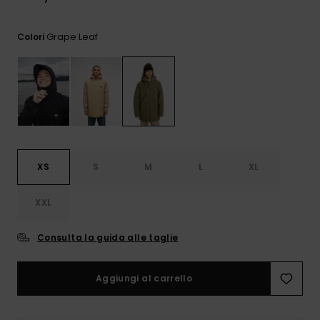
e accedi al
nostro
modulo di
Grape Leaf
Colori
contatto.
Consulta
le FAQ
XS
S
M
L
XL
XXL
Consulta la guida alle taglie
Aggiungi al carrello