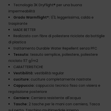
Tecnologia 3K DryFlight® per una buona
impermeabilità
Grado Warmflight®:
1/3, leggerissima, calda e
traspirante
MADE BETTER
Realizzato con fibre di poliestere riciclate da bottiglie
di plastica
trattamento Durable Water Repellent senza PFC
Tessuto:
tessuto semplice, poliestere, poliestere
riciclato 117 g/m2
CARATTERISTICHE
Vestibilità:
vestibilità regular
cuciture:
cuciture completamente nastrate
Cappuccio:
cappuccio tecnico fisso con visiera e
regolazione posteriore
Cerniere:
Cerniera resistente all'acqua
Tasche:
2 tasche per le mani con cerniera, Tasca
sul petto, Taschino multimediale interno