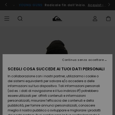
Salta
alle
ito !
YOUNG GUNS
Radicale fin dall’inizio.
Acquista Ora
informazioni
sul
prodotto
Accedi al tuo
UOMO
Abbigliamento
Abbigliamento
Shop
Surf Shop
Snow
Outlet
ordine
Uomo
Shop
Uomo
Uomo
BAMBINO
Spedizione
Accessori
Accessori
Nuovi
arrivi
Surf Shop
Outlet
Continua senza accettare
DONNA
Bambino
Snow
Bambino
Resi
Shop
SCEGLI COSA SUCCEDE AI TUOI DATI PERSONALI
Calzature
Calzature
Bambino
In collaborazione con i nostri partner, utilizziamo i cookie o
e
e
Da
SURF
Pagamento
infradito
infradito
Scoprire
Highlights
Outlet
dei sistemi equivalenti per salvare e/o accedere a delle
Donna
informazioni sul tuo dispositivo. Tali informazioni personali
SNOW
Snow
(ad es. i dati di navigazione e il tuo indirizzo IP) potrebbero
Buono regalo
Shop
essere utilizzati per: offrirti contenuti e informazioni
Surf /
Surf /
Snow
Comunità
Donna
personalizzati, misurare l’efficacia dei contenuti e della
Acqua
Acqua
OUTLET
pubblicità, per fornire annunci personalizzati, conoscere
Quiksilver
meglio il nostro pubblico o sviluppare e migliorare i prodotti
Freedom