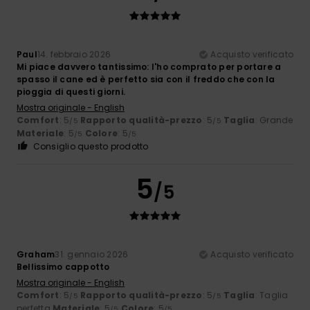
Paul
14. febbraio 2026
Acquisto verificato
Mi piace davvero tantissimo: l'ho comprato per portare a
spasso il cane ed è perfetto sia con il freddo che con la
pioggia di questi giorni.
Mostra originale - English
Comfort
: 5
Rapporto qualità-prezzo
: 5
Taglia
: Grande
/5
/5
Materiale
: 5
Colore
: 5
/5
/5
Consiglio questo prodotto
5
/5
Graham
31. gennaio 2026
Acquisto verificato
Bellissimo cappotto
Mostra originale - English
Comfort
: 5
Rapporto qualità-prezzo
: 5
Taglia
: Taglia
/5
/5
perfetta
Materiale
: 5
Colore
: 5
/5
/5