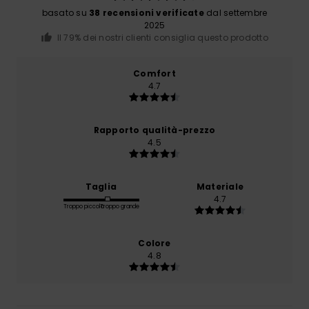
basato su
38 recensioni verificate
dal settembre
2025
Il 79% dei nostri clienti consiglia questo prodotto
Comfort
4.7
Rapporto qualità-prezzo
4.5
Taglia
Materiale
4.7
Troppo piccolo
Troppo grande
Colore
4.8