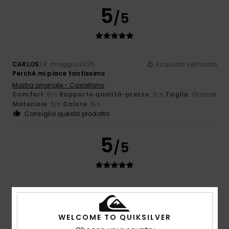
5
/5
CARLOS
28. maggio 2026
Acquisto verificato
Perché mi piace tantissimo
Mostra originale - Castellano
Comfort
: 5
Rapporto qualità-prezzo
: 5
Taglia
: Grande
/5
/5
Materiale
: 5
Colore
: 5
/5
/5
Consiglio questo prodotto
5
/5
Terry
28. febbraio 2026
Acquisto verificato
Il cappotto è proprio quello che volevo, ma avrei dovuto
ordinare una taglia S e una M per verificare quale fosse
WELCOME TO QUIKSILVER
quella giusta, approfittando della possibilità di restituire