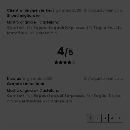
Client anonyme vérifié
21. gennaio 2026
Acquisto verificato
Si può migliorare
Mostra originale - Castellano
Comfort
: 3
Rapporto qualità-prezzo
: 3
Taglia
: Piccolo
/5
/5
Materiale
: 3
Colore
: 5
/5
/5
4
/5
Nicolas
15. gennaio 2026
Acquisto verificato
Grande fannullona
Mostra originale - Castellano
Comfort
: 4
Rapporto qualità-prezzo
: 3
Taglia
: Troppo
/5
/5
grande
Materiale
: 4
Colore
: 4
/5
/5
1
2
3
4
>