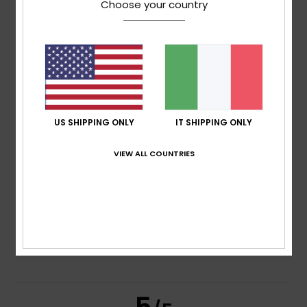
Choose your country
basato su
2 recensioni verificate
dal giugno 2026
Il 100% dei nostri clienti consiglia questo prodotto
Comfort
5.0
Rapporto qualità-prezzo
5.0
US SHIPPING ONLY
IT SHIPPING ONLY
VIEW ALL COUNTRIES
Taglia
Materiale
5.0
Troppo piccolo
Troppo grande
Colore
5.0