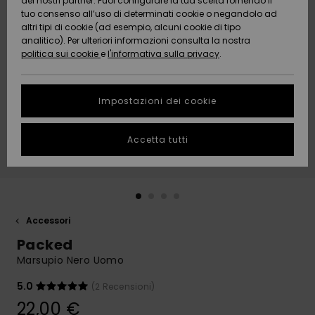
dei nostri partner. Puoi configurare la tua scelta fornendo il
Da
tuo consenso all’uso di determinati cookie o negandolo ad
Snow
Neve
AIUTO &
Scoprire
Protezione
altri tipi di cookie (ad esempio, alcuni cookie di tipo
CONTATTI
dei dati
analitico). Per ulteriori informazioni consulta la nostra
politica sui cookie
e
l'informativa sulla privacy
.
Nuovi
Nuovi
Comunità
SOSTENIBILITA
Guida alle
arrivi
arrivi
taglie
Impostazioni dei cookie
NEGOZI
Da
Da
Avvia una
Accetta tutti
Scoprire
Scoprire
QUIKSILVER
conversazione
APP
per ottenere
la risposta
più rapida
WISHLIST
alla tua
domanda.
Accessori
Avvia una
Packed
conversazione
Marsupio Nero Uomo
Trova le
risposte alle
5.0
(2 Recensioni)
domande
22,00 €
più frequenti