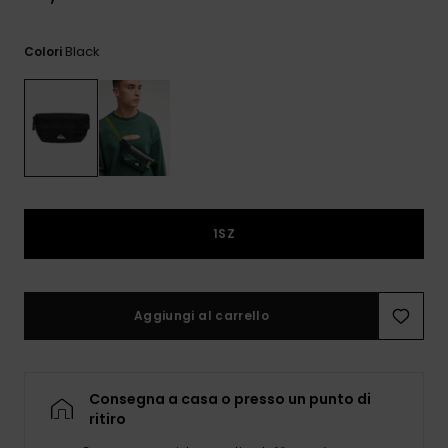
e accedi al
nostro
modulo di
Black
Colori
contatto.
Consulta
le FAQ
1SZ
Aggiungi al carrello
Consegna a casa o presso un punto di
ritiro