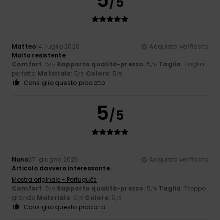
5
/5
Matteo
14. luglio 2026
Acquisto verificato
Molto resistente
Comfort
: 5
Rapporto qualità-prezzo
: 5
Taglia
: Taglia
/5
/5
perfetta
Materiale
: 5
Colore
: 5
/5
/5
Consiglio questo prodotto
5
/5
Nuno
27. giugno 2026
Acquisto verificato
Articolo davvero interessante.
Mostra originale - Português
Comfort
: 5
Rapporto qualità-prezzo
: 5
Taglia
: Troppo
/5
/5
grande
Materiale
: 5
Colore
: 5
/5
/5
Consiglio questo prodotto