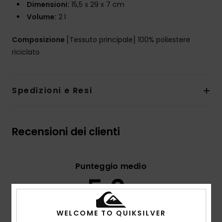
Dimensioni:
15,5 x 29 x 7 cm
Volume:
2 l
Composizione
[Tessuto principale] 100% poliestere
riciclato
Spedizioni e Resi
Recensioni dei clienti
Punteggio medio
5.0
/5
WELCOME TO QUIKSILVER