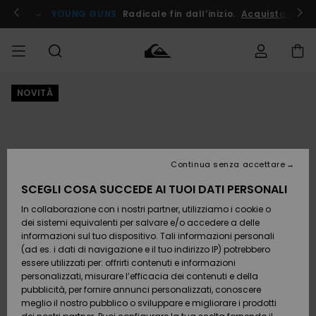
Salta
alle
ito !
YOUNG GUNS
Radicale fin dall’inizio.
Acquista Ora
informazioni
sul
prodotto
NOVITÀ
Accedi al tuo
UOMO
Abbigliamento
Abbigliamento
Shop
Surf Shop
Snow
Outlet
ordine
Uomo
Shop
Uomo
Uomo
BAMBINO
Spedizione
Accessori
Accessori
Nuovi
arrivi
Surf Shop
Outlet
Continua senza accettare
DONNA
Bambino
Snow
Bambino
Resi
Shop
SCEGLI COSA SUCCEDE AI TUOI DATI PERSONALI
Calzature
Calzature
Bambino
In collaborazione con i nostri partner, utilizziamo i cookie o
e
e
Da
SURF
Pagamento
infradito
infradito
Scoprire
Highlights
Outlet
dei sistemi equivalenti per salvare e/o accedere a delle
Donna
informazioni sul tuo dispositivo. Tali informazioni personali
SNOW
Snow
(ad es. i dati di navigazione e il tuo indirizzo IP) potrebbero
Buono regalo
Shop
essere utilizzati per: offrirti contenuti e informazioni
Surf /
Surf /
Snow
Comunità
Donna
personalizzati, misurare l’efficacia dei contenuti e della
Acqua
Acqua
OUTLET
pubblicità, per fornire annunci personalizzati, conoscere
Quiksilver
meglio il nostro pubblico o sviluppare e migliorare i prodotti
Freedom