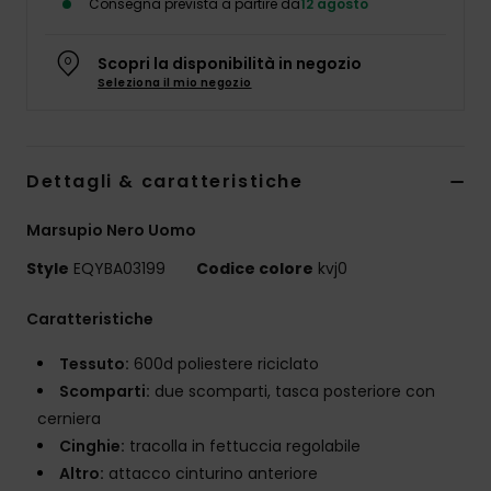
Consegna prevista a partire da
12 agosto
Scopri la disponibilità in negozio
Seleziona il mio negozio
Dettagli & caratteristiche
Marsupio Nero Uomo
Style
EQYBA03199
Codice colore
kvj0
Caratteristiche
Tessuto:
600d poliestere riciclato
Scomparti:
due scomparti, tasca posteriore con
cerniera
Cinghie:
tracolla in fettuccia regolabile
Altro:
attacco cinturino anteriore