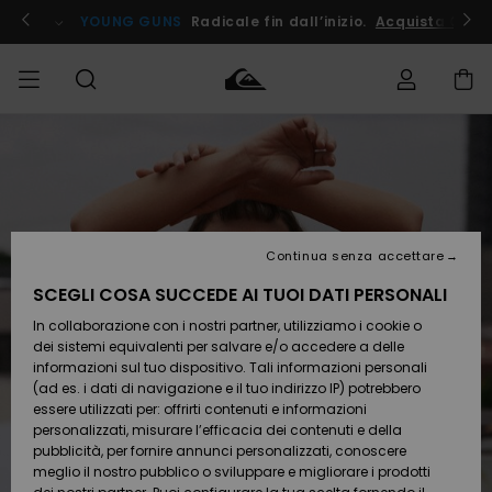
Salta
alle
ito !
YOUNG GUNS
Radicale fin dall’inizio.
Acquista Ora
informazioni
sul
prodotto
Accedi al tuo
UOMO
Abbigliamento
Abbigliamento
Shop
Surf Shop
Snow
Outlet
ordine
Uomo
Shop
Uomo
Uomo
BAMBINO
Spedizione
Accessori
Accessori
Nuovi
arrivi
Surf Shop
Outlet
Continua senza accettare
DONNA
Bambino
Snow
Bambino
Resi
Shop
SCEGLI COSA SUCCEDE AI TUOI DATI PERSONALI
Calzature
Calzature
Bambino
In collaborazione con i nostri partner, utilizziamo i cookie o
e
e
Da
SURF
Pagamento
infradito
infradito
Scoprire
Highlights
Outlet
dei sistemi equivalenti per salvare e/o accedere a delle
Donna
informazioni sul tuo dispositivo. Tali informazioni personali
SNOW
Snow
(ad es. i dati di navigazione e il tuo indirizzo IP) potrebbero
Buono regalo
Shop
essere utilizzati per: offrirti contenuti e informazioni
Surf /
Surf /
Snow
Comunità
Donna
personalizzati, misurare l’efficacia dei contenuti e della
Acqua
Acqua
OUTLET
pubblicità, per fornire annunci personalizzati, conoscere
Quiksilver
meglio il nostro pubblico o sviluppare e migliorare i prodotti
Freedom