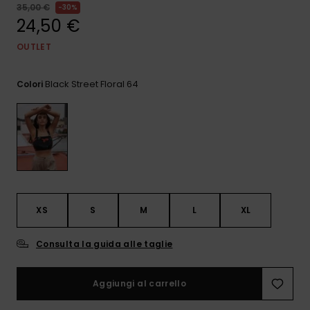
e accedi al
35,00 €
30%
nostro
24,50 €
modulo di
contatto.
OUTLET
Consulta
le FAQ
Black Street Floral 64
Colori
XS
S
M
L
XL
Consulta la guida alle taglie
Aggiungi al carrello