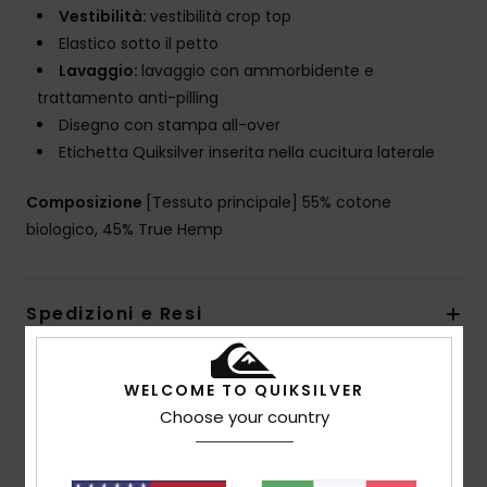
Vestibilità:
vestibilità crop top
Elastico sotto il petto
Lavaggio:
lavaggio con ammorbidente e
trattamento anti-pilling
Disegno con stampa all-over
Etichetta Quiksilver inserita nella cucitura laterale
Composizione
[Tessuto principale] 55% cotone
biologico, 45% True Hemp
Spedizioni e Resi
WELCOME TO QUIKSILVER
Recensioni dei clienti
Choose your country
Punteggio medio