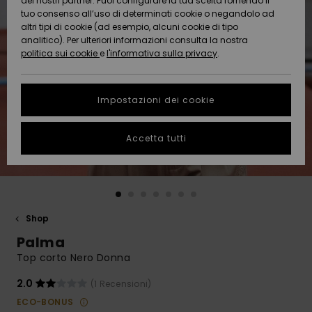
dei nostri partner. Puoi configurare la tua scelta fornendo il
Da
tuo consenso all’uso di determinati cookie o negandolo ad
Snow
Neve
AIUTO &
Scoprire
Protezione
altri tipi di cookie (ad esempio, alcuni cookie di tipo
CONTATTI
dei dati
analitico). Per ulteriori informazioni consulta la nostra
politica sui cookie
e
l'informativa sulla privacy
.
Nuovi
Nuovi
Comunità
SOSTENIBILITA
Guida alle
arrivi
arrivi
taglie
Impostazioni dei cookie
NEGOZI
Da
Da
Avvia una
Accetta tutti
Scoprire
Scoprire
QUIKSILVER
conversazione
APP
per ottenere
la risposta
più rapida
WISHLIST
alla tua
domanda.
Shop
Avvia una
Palma
conversazione
Top corto Nero Donna
Trova le
risposte alle
2.0
(1 Recensioni)
domande
ECO-BONUS
più frequenti